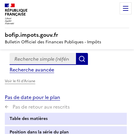
RÉPUBLIQUE
FRANÇAISE
bofip.impots.gouv.fr
Bulletin Officiel des Finances Publiques - Impôts
Recherche simple (références, mots clés, partie du titre
Formulaire
Rechercher
de
Recherche avancée
recherche
Voir le fil d'Ariane
Pas de date pour le plan
Pas de retour aux rescrits
Table des matières
Position dans la série du plan