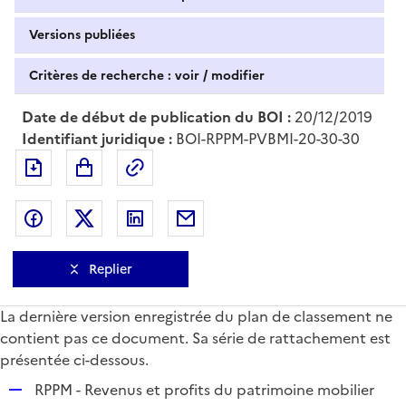
Versions publiées
Critères de recherche : voir / modifier
Date de début de publication du BOI :
20/12/2019
Identifiant juridique :
BOI-RPPM-PVBMI-20-30-30
Exporter le document au format pdf
Permalien : adresse web de ce doc
Partager sur Facebook
Partager sur Twitter
Partager sur LinkedIn
Partager par messagerie
Replier
La dernière version enregistrée du plan de classement ne
contient pas ce document. Sa série de rattachement est
présentée ci-dessous.
R
RPPM - Revenus et profits du patrimoine mobilier