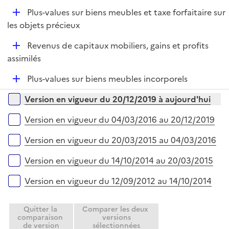
e
D
Plus-values sur biens meubles et taxe forfaitaire sur
p
é
les objets précieux
l
p
i
D
Revenus de capitaux mobiliers, gains et profits
l
e
é
assimilés
i
r
p
e
D
Plus-values sur biens meubles incorporels
l
r
é
i
Versions sur la période
Version en vigueur du 20/12/2019 à aujourd'hui
p
e
l
r
Version en vigueur du 04/03/2016 au 20/12/2019
i
e
Version en vigueur du 20/03/2015 au 04/03/2016
r
Version en vigueur du 14/10/2014 au 20/03/2015
Version en vigueur du 12/09/2012 au 14/10/2014
Quitter la
Comparer les deux
comparaison
versions
de version
sélectionnées