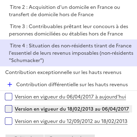
p
i
r
Titre 2 : Acquisition d'un domicile en France ou
l
e
transfert de domicile hors de France
i
r
e
Titre 3 : Contribuables prêtant leur concours à des
r
personnes domiciliées ou établies hors de France
Titre 4 : Situation des non-résidents tirant de France
l'essentiel de leurs revenus imposables (non-résidents
"Schumacker")
Contribution exceptionnelle sur les hauts revenus
D
Contribution différentielle sur les hauts revenus
é
Versions sur la période
Version en vigueur du 06/04/2017 à aujourd'hui
p
l
Version en vigueur du 18/02/2013 au 06/04/2017
i
e
Version en vigueur du 12/09/2012 au 18/02/2013
r