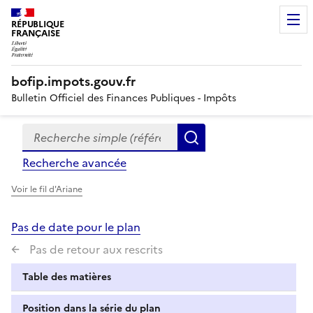
RÉPUBLIQUE
FRANÇAISE
bofip.impots.gouv.fr
Bulletin Officiel des Finances Publiques - Impôts
Recherche simple (références, mots clés, partie du titre
Formulaire
Rechercher
de
Recherche avancée
recherche
Voir le fil d'Ariane
Pas de date pour le plan
Pas de retour aux rescrits
Table des matières
Position dans la série du plan