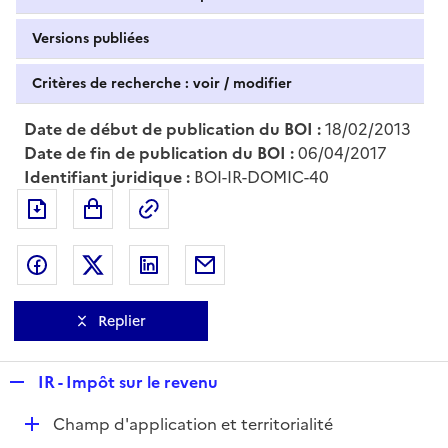
Versions publiées
Critères de recherche : voir / modifier
Date de début de publication du BOI :
18/02/2013
Date de fin de publication du BOI :
06/04/2017
Identifiant juridique :
BOI-IR-DOMIC-40
Exporter le document au format pdf
Permalien : adresse web de ce doc
Partager sur Facebook
Partager sur Twitter
Partager sur LinkedIn
Partager par messagerie
Replier
R
IR - Impôt sur le revenu
e
D
Champ d'application et territorialité
p
é