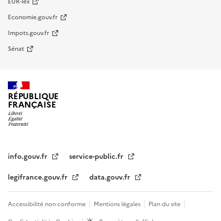
EUR-lex
Economie.gouv.fr
Impots.gouv.fr
Sénat
RÉPUBLIQUE
FRANÇAISE
info.gouv.fr
service-public.fr
legifrance.gouv.fr
data.gouv.fr
Accessibilité non conforme
Mentions légales
Plan du site