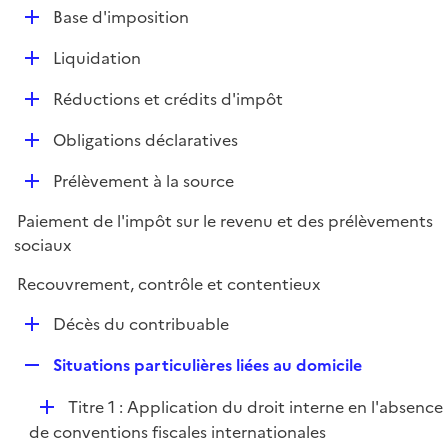
l
D
Base d'imposition
p
i
é
l
e
D
Liquidation
p
i
r
é
l
e
D
Réductions et crédits d'impôt
p
i
r
é
l
e
D
Obligations déclaratives
p
i
r
é
l
e
D
Prélèvement à la source
p
i
r
é
l
e
Paiement de l'impôt sur le revenu et des prélèvements
p
i
r
sociaux
l
e
i
r
Recouvrement, contrôle et contentieux
e
D
r
Décès du contribuable
é
R
Situations particulières liées au domicile
p
e
l
D
Titre 1 : Application du droit interne en l'absence
p
i
é
de conventions fiscales internationales
l
e