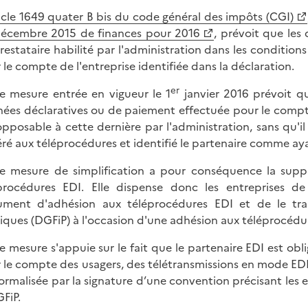
icle 1649 quater B bis du code général des impôts (CGI)
écembre 2015 de finances pour 2016
, prévoit que les
restataire habilité par l'administration dans les condition
 le compte de l'entreprise identifiée dans la déclaration.
er
e mesure entrée en vigueur le 1
janvier 2016 prévoit qu
ées déclaratives ou de paiement effectuée pour le compte
opposable à cette dernière par l'administration, sans qu'il
ré aux téléprocédures et identifié le partenaire comme ay
e mesure de simplification a pour conséquence la suppr
procédures EDI. Elle dispense donc les entreprises de
ment d'adhésion aux téléprocédures EDI et de le tran
iques (DGFiP) à l'occasion d'une adhésion aux téléprocéd
e mesure s'appuie sur le fait que le partenaire EDI est obl
 le compte des usagers, des télétransmissions en mode EDI
formalisée par la signature d’une convention précisant le
GFiP.