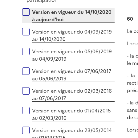
participation
i
p
e
Versions sur la période
Version en vigueur du 14/10/2020
l
r
60
à aujourd'hui
i
e
Le p
Version en vigueur du 04/09/2019
r
au 14/10/2020
Lors
Version en vigueur du 05/06/2019
- la
au 04/09/2019
le m
Version en vigueur du 07/06/2017
- la
au 05/06/2019
rect
préc
Version en vigueur du 02/03/2016
au 07/06/2017
- la
sans
Version en vigueur du 01/04/2015
de s
au 02/03/2016
Lors
Version en vigueur du 23/05/2014
au 01/04/2015