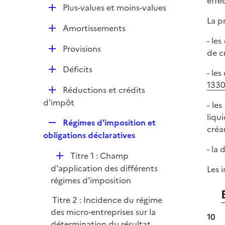
effe
l
e
D
Plus-values et moins-values
p
i
r
é
La p
l
e
D
Amortissements
p
i
r
é
- le
l
e
D
Provisions
p
de c
i
r
é
l
e
D
Déficits
p
- le
i
r
é
l
133
e
D
Réductions et crédits
p
i
r
é
d'impôt
l
- le
e
p
i
liqu
r
R
Régimes d'imposition et
l
e
créa
e
obligations déclaratives
i
r
p
- la
e
D
Titre 1 : Champ
l
r
é
d'application des différents
Les 
i
p
régimes d'imposition
e
l
r
Titre 2 : Incidence du régime
i
des micro-entreprises sur la
e
10
détermination du résultat