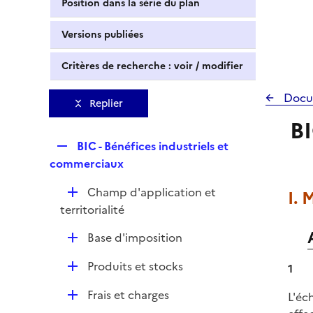
Position dans la série du plan
Versions publiées
Critères de recherche : voir / modifier
Docu
Replier
BI
R
BIC - Bénéfices industriels et
e
commerciaux
p
D
Champ d'application et
I. 
l
é
territorialité
i
p
e
D
Base d'imposition
l
r
é
i
D
Produits et stocks
1
p
e
é
l
r
D
Frais et charges
L'éc
p
i
é