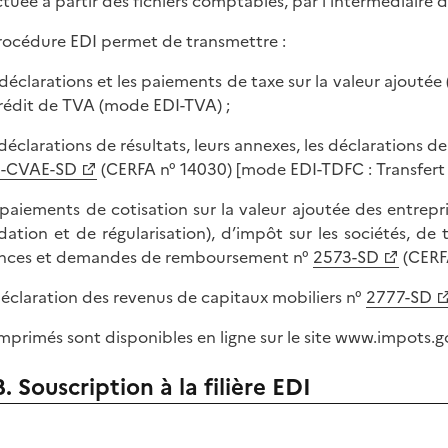
ctuée à partir des fichiers comptables, par l'intermédiaire d'
rocédure EDI permet de transmettre :
s déclarations et les paiements de taxe sur la valeur ajou
rédit de TVA (mode EDI-TVA) ;
s déclarations de résultats, leurs annexes, les déclarations d
0-CVAE-SD
(CERFA n° 14030) [mode EDI-TDFC : Transfert 
s paiements de cotisation sur la valeur ajoutée des entrep
idation et de régularisation), d’impôt sur les sociétés, de t
nces et demandes de remboursement n°
2573-SD
(CERF
 déclaration des revenus de capitaux mobiliers n°
2777-SD
imprimés sont disponibles en ligne sur le site www.impots.go
B. Souscription à la filière EDI