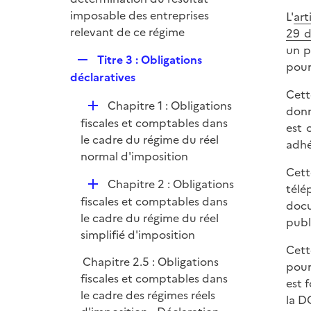
r
imposable des entreprises
L'
art
relevant de ce régime
29 d
un p
R
Titre 3 : Obligations
pour
e
déclaratives
p
Cett
D
Chapitre 1 : Obligations
l
donn
é
fiscales et comptables dans
i
est 
p
le cadre du régime du réel
e
adhé
l
normal d'imposition
r
i
Cett
D
Chapitre 2 : Obligations
e
télé
é
fiscales et comptables dans
r
docu
p
le cadre du régime du réel
publ
l
simplifié d'imposition
i
Cett
Chapitre 2.5 : Obligations
e
pour
fiscales et comptables dans
r
est 
le cadre des régimes réels
la D