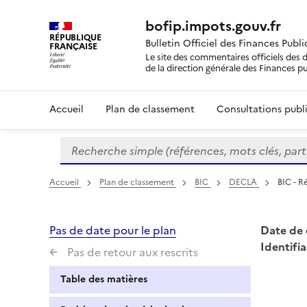
bofip.impots.gouv.fr
RÉPUBLIQUE
Bulletin Officiel des Finances Publ
FRANÇAISE
Le site des commentaires officiels des d
de la direction générale des Finances p
Accueil
Plan de classement
Consultations publi
Recherche simple (références, mots clés, partie 
Formulaire
de
recherche
Accueil
Plan de classement
BIC
DECLA
BIC - R
Pas de date pour le plan
Date de 
Identifia
Pas de retour aux rescrits
Table des matières