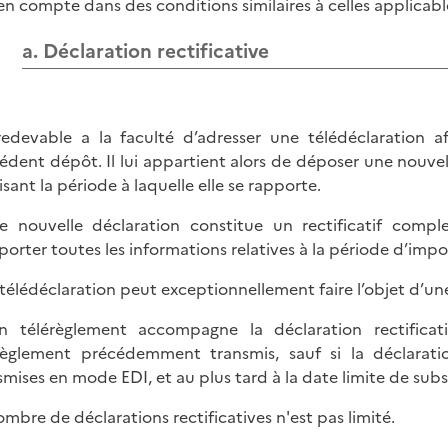
 en compte dans des conditions similaires à celles applicable
a. Déclaration rectificative
edevable a la faculté d’adresser une télédéclaration af
édent dépôt. Il lui appartient alors de déposer une nouvell
isant la période à laquelle elle se rapporte.
e nouvelle déclaration constitue un rectificatif comp
orter toutes les informations relatives à la période d’imp
télédéclaration peut exceptionnellement faire l’objet d’une 
n télérèglement accompagne la déclaration rectificat
règlement précédemment transmis, sauf si la déclaration
smises en mode EDI, et au plus tard à la date limite de subs
ombre de déclarations rectificatives n'est pas limité.