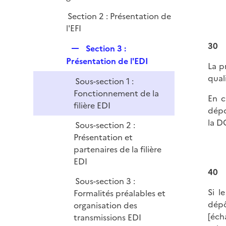
e
Section 2 : Présentation de
r
l'EFI
30
R
Section 3 :
e
Présentation de l'EDI
La p
p
quali
Sous-section 1 :
l
Fonctionnement de la
i
En c
filière EDI
e
dépo
r
la D
Sous-section 2 :
Présentation et
partenaires de la filière
EDI
40
Sous-section 3 :
Si l
Formalités préalables et
dépô
organisation des
[éch
transmissions EDI