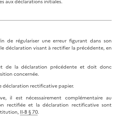
s aux déclarations initiales.
l
p
a
a
p
g
a
e
g
e
in de régulariser une erreur figurant dans son
e déclaration visant à rectifier la précédente, en
let de la déclaration précédente et doit donc
osition concernée.
déclaration rectificative papier.
ive, il est nécessairement complémentaire au
 rectifiée et la déclaration rectificative sont
titution,
II-B § 70
.