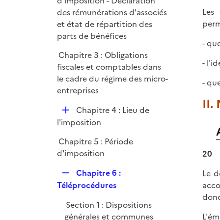
d'imposition - Déclaration
Les 
des rémunérations d'associés
perm
et état de répartition des
parts de bénéfices
- qu
Chapitre 3 : Obligations
- l'i
fiscales et comptables dans
le cadre du régime des micro-
- qu
entreprises
II.
D
Chapitre 4 : Lieu de
é
l'imposition
p
Chapitre 5 : Période
l
d'imposition
20
i
e
R
Chapitre 6 :
Le d
r
e
Téléprocédures
acco
p
donc
Section 1 : Dispositions
l
générales et communes
L'ém
i