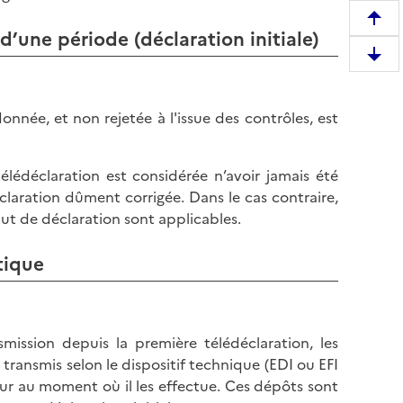
R
d’une période (déclaration initiale)
e
D
m
e
o
s
n
nnée, et non rejetée à l'issue des contrôles, est
c
t
e
e
n
télédéclaration est considérée n’avoir jamais été
r
d
laration dûment corrigée. Dans le cas contraire,
e
r
ut de déclaration sont applicables.
n
e
h
e
tique
a
n
u
b
t
a
d
mission depuis la première télédéclaration, les
s
e
ransmis selon le dispositif technique (EDI ou EFI
d
l
eur au moment où il les effectue. Ces dépôts sont
e
a