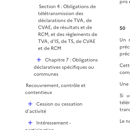
pris
Section 4 : Obligations de
télétransmission des
déclarations de TVA, de
CVAE, de résultats et de
50
RCM, et des règlements de
Un r
TVA, d'IS, de TS, de CVAE
préc
et de RCM
préc
D
Chapitre 7 : Obligations
Cett
é
déclaratives spécifiques ou
comp
p
communes
l
Une 
Recouvrement, contrôle et
i
contentieux
e
Si u
r
télé
D
Cession ou cessation
tran
é
d'activité
p
Le n
D
Intéressement -
l
é