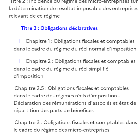
Titre 2 : Incidence du régime des micro-entreprises sur
l
e
la détermination du résultat imposable des entreprise
i
r
relevant de ce régime
e
r
R
Titre 3 : Obligations déclaratives
e
D
Chapitre 1 : Obligations fiscales et comptables
p
é
dans le cadre du régime du réel normal d'imposition
l
p
i
D
Chapitre 2 : Obligations fiscales et comptables
l
e
é
dans le cadre du régime du réel simplifié
i
r
p
d'imposition
e
l
r
Chapitre 2.5 : Obligations fiscales et comptables
i
dans le cadre des régimes réels d'imposition -
e
Déclaration des rémunérations d'associés et état de
r
répartition des parts de bénéfices
Chapitre 3 : Obligations fiscales et comptables dans
le cadre du régime des micro-entreprises