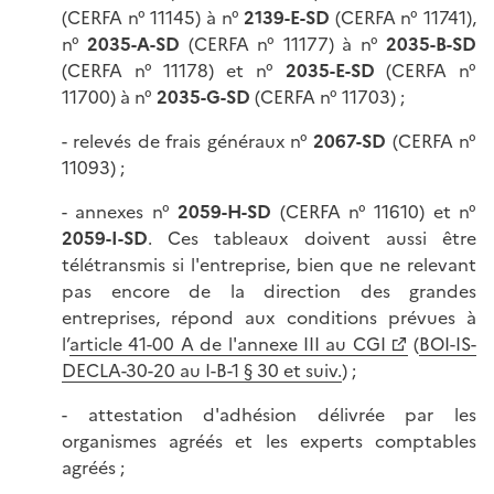
(CERFA n° 11145) à n°
2139-E-SD
(CERFA n° 11741),
n°
2035-A-SD
(CERFA n° 11177) à n°
2035-B-SD
(CERFA n° 11178) et n°
2035-E-SD
(CERFA n°
11700) à n°
2035
-
G-SD
(CERFA n° 11703) ;
- relevés de frais généraux n°
2067-SD
(CERFA n°
11093) ;
- annexes n°
2059-H-SD
(CERFA n° 11610) et n°
2059-I-SD
. Ces tableaux doivent aussi être
télétransmis si l'entreprise, bien que ne relevant
pas encore de la direction des grandes
entreprises, répond aux conditions prévues à
l’
article 41-00 A de l'annexe III au CGI
(
BOI-IS-
DECLA-30-20 au I-B-1 § 30 et suiv.
) ;
- attestation d'adhésion délivrée par les
organismes agréés et les experts comptables
agréés ;