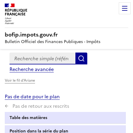
RÉPUBLIQUE
FRANÇAISE
bofip.impots.gouv.fr
Bulletin Officiel des Finances Publiques - Impôts
Recherche simple (références, mots clés, partie du titre
Formulaire
Rechercher
de
Recherche avancée
recherche
Voir le fil d'Ariane
Pas de date pour le plan
Pas de retour aux rescrits
Table des matières
Position dans la série du plan