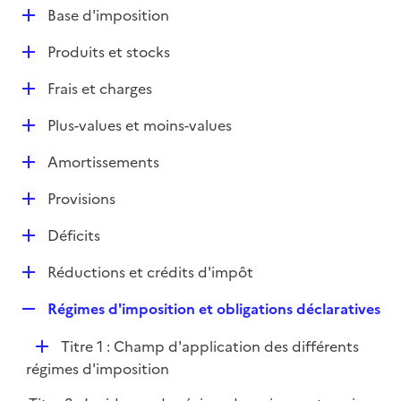
l
D
Base d'imposition
p
i
é
l
e
D
Produits et stocks
p
i
r
é
l
e
D
Frais et charges
p
i
r
é
l
e
D
Plus-values et moins-values
p
i
r
é
l
e
D
Amortissements
p
i
r
é
l
e
D
Provisions
p
i
r
é
l
e
D
Déficits
p
i
r
é
l
e
D
Réductions et crédits d'impôt
p
i
r
é
l
e
R
Régimes d'imposition et obligations déclaratives
p
i
r
e
l
e
D
Titre 1 : Champ d'application des différents
p
i
r
é
régimes d'imposition
l
e
p
i
r