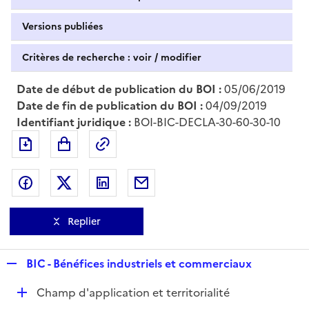
Versions publiées
Critères de recherche : voir / modifier
Date de début de publication du BOI :
05/06/2019
Date de fin de publication du BOI :
04/09/2019
Identifiant juridique :
BOI-BIC-DECLA-30-60-30-10
Exporter le document au format pdf
Permalien : adresse web de ce doc
Partager sur Facebook
Partager sur Twitter
Partager sur LinkedIn
Partager par messagerie
Replier
R
BIC - Bénéfices industriels et commerciaux
e
D
Champ d'application et territorialité
p
é