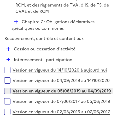
RCM, et des règlements de TVA, d'IS, de TS, de
CVAE et de RCM
D
Chapitre 7 : Obligations déclaratives
é
spécifiques ou communes
p
Recouvrement, contrôle et contentieux
l
i
D
Cession ou cessation d'activité
e
é
r
D
Intéressement - participation
p
é
l
Versions sur la période
Version en vigueur du 14/10/2020 à aujourd'hui
p
i
l
e
Version en vigueur du 04/09/2019 au 14/10/2020
i
r
e
Version en vigueur du 05/06/2019 au 04/09/2019
r
Version en vigueur du 07/06/2017 au 05/06/2019
Version en vigueur du 02/03/2016 au 07/06/2017