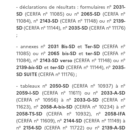
- déclarations de résultats : formulaires n°
2031-
SD
(CERFA n° 11085) ou n°
2065-SD
(CERFA n°
11084), n°
2143-SD
(CERFA n° 11148) ou n°
2139-
SD
(CERFA n° 11144), n°
2035-SD
(CERFA n° 11176)
;
- annexes n°
2031 Bis-SD
et
Ter-SD
(CERFA n°
11085) ou n°
2065 bis-SD
et
ter-SD
(CERFA n°
11084), n°
2143-SD verso
(CERFA n° 11148) ou n°
2139-
bis
-SD
et
ter
-SD
(CERFA n° 11144), n°
2035-
SD SUITE
(CERFA n° 11176) ;
- tableaux n°
2050-SD
(CERFA n° 10937) à n°
2059-I-SD
(CERFA n° 11611) ou n°
2033-A-SD
(CERFA n° 10956) à n°
2033-G-SD
(CERFA n°
11623), n°
2058-A-bis-SD
(CERFA n° 10234) à n°
2058-TS-SD
(CERFA n° 10932), n°
2058-IFA
(CERFA n° 11609), n°
2144-SD
(CERFA n° 11149) à
n°
2154-SD
(CERFA n° 11722) ou n°
2139-A-SD