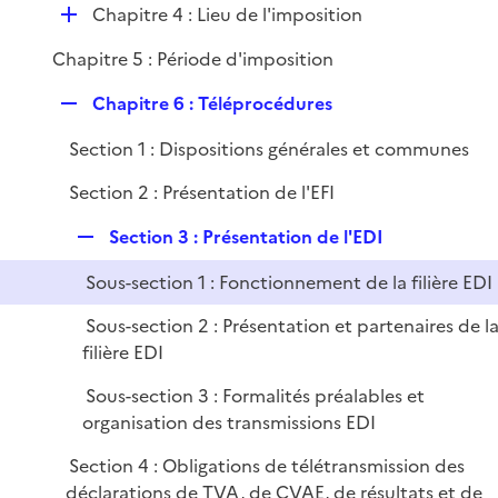
D
Chapitre 4 : Lieu de l'imposition
é
Chapitre 5 : Période d'imposition
p
l
R
Chapitre 6 : Téléprocédures
i
e
e
Section 1 : Dispositions générales et communes
p
r
l
Section 2 : Présentation de l'EFI
i
e
R
Section 3 : Présentation de l'EDI
r
e
Sous-section 1 : Fonctionnement de la filière EDI
p
l
Sous-section 2 : Présentation et partenaires de l
i
filière EDI
e
Sous-section 3 : Formalités préalables et
r
organisation des transmissions EDI
Section 4 : Obligations de télétransmission des
déclarations de TVA, de CVAE, de résultats et de