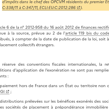
d'impôts dans le chef des OPCVM résidents du premier Éta
C-338/11 à C-347/11, ECLI:EU:C:2012:286
).
icle 6 de la n° 2012-958 du 16 août 2012 de finances rectif
nue à la source, prévue au 2 de l'
article 119 bis du cod
ribués, à compter de la date de publication de la loi, soit
lacement collectifs étrangers.
 réserve des conventions fiscales internationales, la r
itions d’application de l’exonération ne sont pas remplie
nts :
 paiement hors de France dans un État ou territoire non c
GI
;
 distributions prélevées sur les bénéfices exonérés des soc
es sociétés de placement à prépondérance immobilière à c