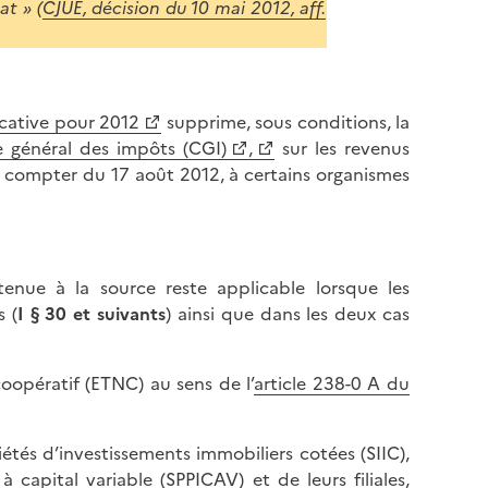
t » (
CJUE, décision du 10 mai 2012, aff.
icative pour 2012
supprime, sous conditions, la
e général des impôts (CGI)
,
sur les revenus
 à compter du 17 août 2012, à certains organismes
etenue à la source reste applicable lorsque les
s (
I § 30 et suivants
) ainsi que dans les deux cas
oopératif (ETNC) au sens de l’
article 238-0 A du
iétés d’investissements immobiliers cotées (SIIC),
apital variable (SPPICAV) et de leurs filiales,