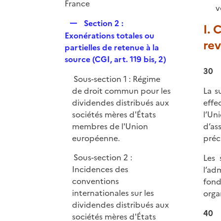
r
France
v
R
Section 2 :
I. 
e
Exonérations totales ou
rev
p
partielles de retenue à la
l
source (CGI, art. 119 bis, 2)
i
30
Sous-section 1 : Régime
e
de droit commun pour les
La s
r
dividendes distribués aux
effe
sociétés mères d'États
l’Un
membres de l'Union
d’as
européenne.
préc
Sous-section 2 :
Les 
Incidences des
l’ad
conventions
fond
internationales sur les
orga
dividendes distribués aux
40
sociétés mères d'États