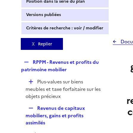
Position dans la série du plan
Versions publiées
Critères de recherche : voir / modifier
Docu
Replier
R
RPPM - Revenus et profits du
e
patrimoine mobilier
p
D
Plus-values sur biens
l
é
meubles et taxe forfaitaire sur les
i
p
objets précieux
r
e
l
r
R
Revenus de capitaux
c
i
e
mobiliers, gains et profits
e
p
assimilés
r
l