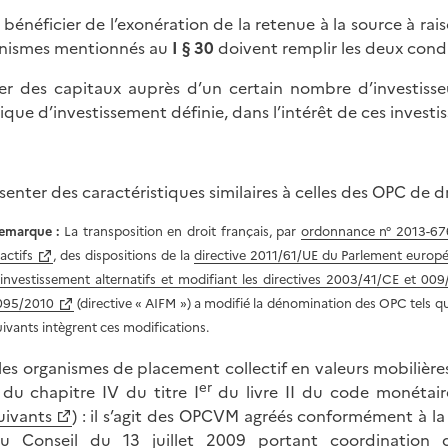
 bénéficier de l’exonération de la retenue à la source à rais
nismes mentionnés au
I § 30
doivent remplir les deux condi
ver des capitaux auprès d’un certain nombre d’investiss
tique d’investissement définie, dans l’intérêt de ces investis
senter des caractéristiques similaires à celles des OPC de dro
emarque :
La transposition en droit français, par
ordonnance n° 2013-676 
actifs
, des dispositions de la
directive 2011/61/UE du Parlement europée
'investissement alternatifs et modifiant les directives 2003/41/CE et 00
095/2010
(directive « AIFM ») a modifié la dénomination des OPC tels qu
uivants intègrent ces modifications.
 les organismes de placement collectif en valeurs mobilièr
er
 du chapitre IV du titre I
du livre II du code monétaire
uivants
) : il s’agit des OPCVM agréés conformément à l
u Conseil du 13 juillet 2009 portant coordination des