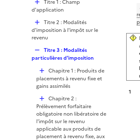
D
Titre 1 : Champ
i
é
d'application
e
r
p
r
D
p
Titre 2 : Modalités
l
é
d'imposition à l'impôt sur le
i
p
revenu
e
l
r
R
Titre 3 : Modalités
i
e
particulières d'imposition
e
p
r
D
Chapitre 1 : Produits de
l
é
placements à revenu fixe et
i
p
gains assimilés
e
1
l
r
D
Chapitre 2 :
i
é
Prélèvement forfaitaire
e
p
obligatoire non libératoire de
r
l
l'impôt sur le revenu
i
applicable aux produits de
e
placement à revenu fixe, aux