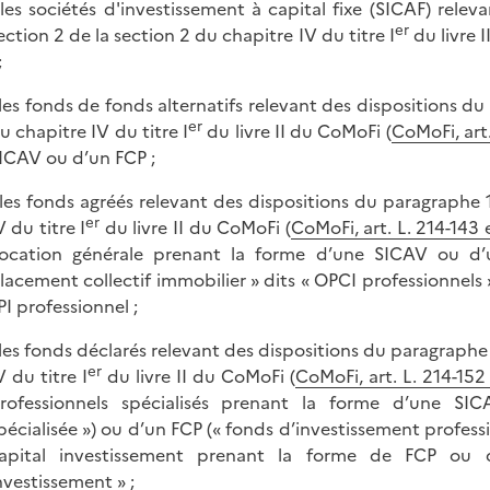
 les sociétés d'investissement à capital fixe (SICAF) rele
er
ection 2 de la section 2 du chapitre IV du titre I
du livre 
;
 les fonds de fonds alternatifs relevant des dispositions du
er
u chapitre IV du titre I
du livre II du CoMoFi (
CoMoFi, art.
ICAV ou d’un FCP ;
 les fonds agréés relevant des dispositions du paragraphe 
er
V du titre I
du livre II du CoMoFi (
CoMoFi, art. L. 214-143 
ocation générale prenant la forme d’une SICAV ou d’
lacement collectif immobilier » dits « OPCI professionnels
PI professionnel ;
 les fonds déclarés relevant des dispositions du paragraphe 
er
V du titre I
du livre II du CoMoFi (
CoMoFi, art. L. 214-152
rofessionnels spécialisés prenant la forme d’une SICA
pécialisée ») ou d’un FCP (« fonds d’investissement professi
apital investissement prenant la forme de FCP ou
nvestissement » ;