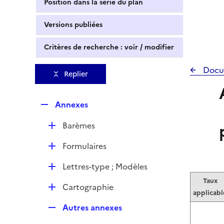
Position dans la série du plan
Versions publiées
Critères de recherche : voir / modifier
Docu
Replier
R
Annexes
e
D
Barèmes
p
é
l
D
Formulaires
p
i
é
l
e
D
Lettres-type ; Modèles
p
i
r
é
l
Taux
e
D
Cartographie
p
i
applicabl
r
é
l
e
R
Autres annexes
p
i
r
e
l