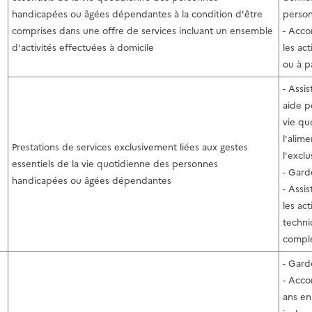
handicapées ou âgées dépendantes à la condition d'être
person
comprises dans une offre de services incluant un ensemble
- Acco
d'activités effectuées à domicile
les act
ou à p
- Assi
aide p
vie quo
l'alime
Prestations de services exclusivement liées aux gestes
l'exclu
essentiels de la vie quotidienne des personnes
- Gard
handicapées ou âgées dépendantes
- Assi
les ac
techni
compl
- Gard
- Acco
ans en