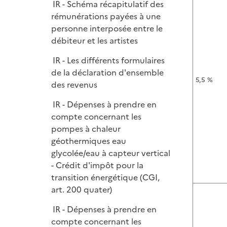
e
IR - Schéma récapitulatif des
p
i
r
rémunérations payées à une
l
e
personne interposée entre le
i
r
débiteur et les artistes
e
r
IR - Les différents formulaires
de la déclaration d'ensemble
5,5 %
des revenus
IR - Dépenses à prendre en
compte concernant les
pompes à chaleur
géothermiques eau
glycolée/eau à capteur vertical
- Crédit d'impôt pour la
transition énergétique (CGI,
art. 200 quater)
IR - Dépenses à prendre en
compte concernant les