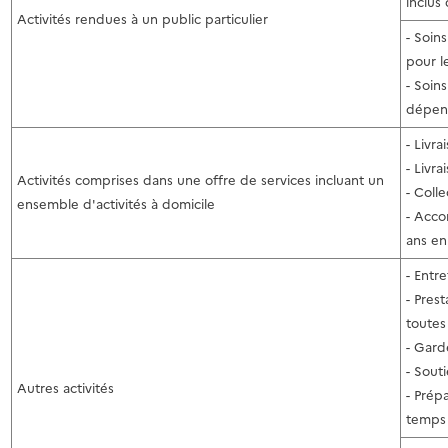
inclus
Activités rendues à un public particulier
- Soin
pour l
- Soin
dépen
- Livr
- Livr
Activités comprises dans une offre de services incluant un
- Colle
ensemble d'activités à domicile
- Acco
ans en
- Entr
- Pres
toutes
- Gard
- Souti
Autres activités
- Prép
temps 