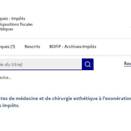
iques - Impôts
ispositions fiscales
ubliques
ques (1)
Rescrits
BOFiP - Archives-Impôts
du titre)
Re
Rechercher
bilité…
 actes de médecine et de chirurgie esthétique à l'exonérati
s impôts.