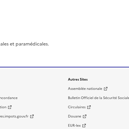
ales et paramédicales.
Autres Sites
Assemblée nationale
oncordance
Bulletin Officiel de la Sécurité Social
tion
Circulaires
es.impots.gouv.fr
Douane
EUR-lex