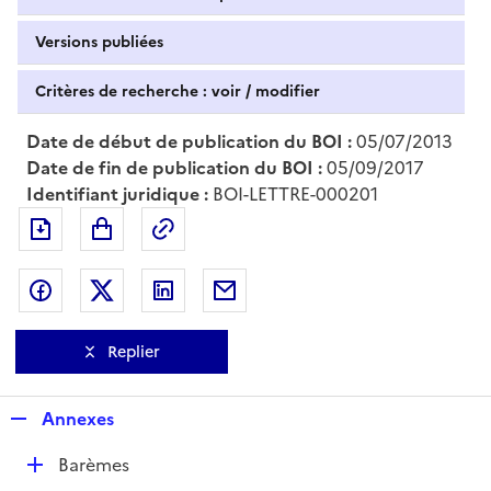
Versions publiées
Critères de recherche : voir / modifier
Date de début de publication du BOI :
05/07/2013
Date de fin de publication du BOI :
05/09/2017
Identifiant juridique :
BOI-LETTRE-000201
Exporter le document au format pdf
Permalien : adresse web de ce doc
Partager sur Facebook
Partager sur Twitter
Partager sur LinkedIn
Partager par messagerie
Replier
R
Annexes
e
D
Barèmes
p
é