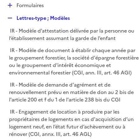
l
D
Formulaires
p
i
é
l
e
R
Lettres-type ; Modèles
p
i
r
e
l
e
IR - Modèle d’attestation délivrée par la personne ou
p
i
r
l’établissement assumant la garde de l’enfant
l
e
i
r
IR - Modèle de document à établir chaque année par
e
le groupement forestier, la société d'épargne forestière
r
ou le groupement d'intérêt économique et
environnemental forestier (CGI, ann. III, art. 46 AGI)
IR - Modèle de demande d'agrément et de
renouvellement prévu en matière de don au 2 bis de
l'article 200 et f du 1 de l'article 238 bis du CGI
IR - Engagement de location à produire par les
propriétaires de logements en cas d'acquisition d’un
logement neuf, en l’état futur d’achèvement ou à
rénover (CGI, annx. III, art. 46 AGL)