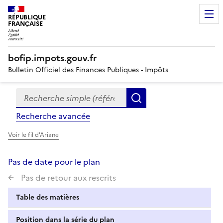
RÉPUBLIQUE
FRANÇAISE
bofip.impots.gouv.fr
Bulletin Officiel des Finances Publiques - Impôts
Recherche simple (références, mots clés, partie du titre
Formulaire
Rechercher
de
Recherche avancée
recherche
Voir le fil d'Ariane
Pas de date pour le plan
Pas de retour aux rescrits
Table des matières
Position dans la série du plan