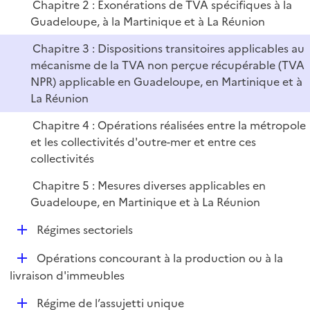
Chapitre 2 : Exonérations de TVA spécifiques à la
r
Guadeloupe, à la Martinique et à La Réunion
Chapitre 3 : Dispositions transitoires applicables au
mécanisme de la TVA non perçue récupérable (TVA
NPR) applicable en Guadeloupe, en Martinique et à
La Réunion
Chapitre 4 : Opérations réalisées entre la métropole
et les collectivités d'outre-mer et entre ces
collectivités
Chapitre 5 : Mesures diverses applicables en
Guadeloupe, en Martinique et à La Réunion
D
Régimes sectoriels
é
D
Opérations concourant à la production ou à la
p
é
livraison d'immeubles
l
p
i
D
Régime de l’assujetti unique
l