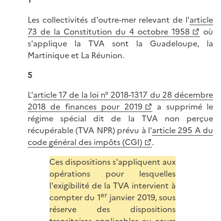
1
Les collectivités d'outre-mer relevant de l'
article
73 de la Constitution du 4 octobre 1958
où
s'applique la TVA sont la Guadeloupe, la
Martinique et La Réunion.
5
L'
article 17 de la loi n° 2018-1317 du 28 décembre
2018 de finances pour 2019
a supprimé le
régime spécial dit de la TVA non perçue
récupérable (TVA NPR) prévu à l'
article 295 A du
code général des impôts (CGI)
.
Ces dispositions s'appliquent aux
opérations pour lesquelles
l'exigibilité de la TVA intervient à
er
compter du 1
janvier 2019, sous
réserve des dispositions