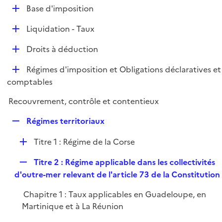
l
D
Base d'imposition
p
i
é
l
e
D
Liquidation - Taux
p
i
r
é
l
e
D
Droits à déduction
p
i
r
é
l
e
D
Régimes d'imposition et Obligations déclaratives et
p
i
r
é
comptables
l
e
p
i
r
Recouvrement, contrôle et contentieux
l
e
i
r
R
Régimes territoriaux
e
e
r
D
Titre 1 : Régime de la Corse
p
é
l
R
Titre 2 : Régime applicable dans les collectivités
p
i
e
d'outre-mer relevant de l'article 73 de la Constitution
l
e
p
i
r
Chapitre 1 : Taux applicables en Guadeloupe, en
l
e
Martinique et à La Réunion
i
r
e