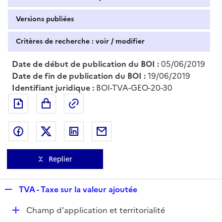
Versions publiées
Critères de recherche : voir / modifier
Date de début de publication du BOI :
05/06/2019
Date de fin de publication du BOI :
19/06/2019
Identifiant juridique :
BOI-TVA-GEO-20-30
Exporter le document au format pdf
Permalien : adresse web de ce doc
Partager sur Facebook
Partager sur Twitter
Partager sur LinkedIn
Partager par messagerie
Replier
R
TVA - Taxe sur la valeur ajoutée
e
D
Champ d'application et territorialité
p
é