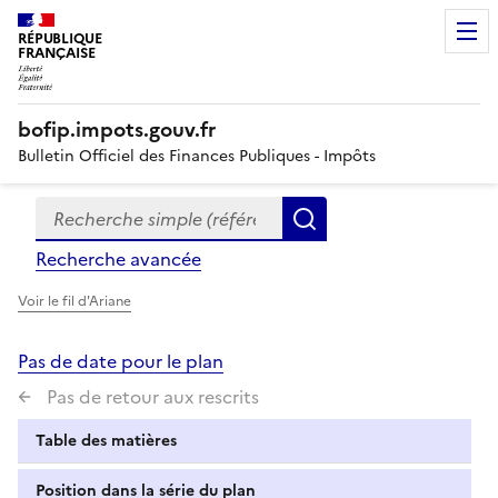
RÉPUBLIQUE
FRANÇAISE
bofip.impots.gouv.fr
Bulletin Officiel des Finances Publiques - Impôts
Recherche simple (références, mots clés, partie du titre
Formulaire
Rechercher
de
Recherche avancée
recherche
Voir le fil d'Ariane
Pas de date pour le plan
Pas de retour aux rescrits
Table des matières
Position dans la série du plan