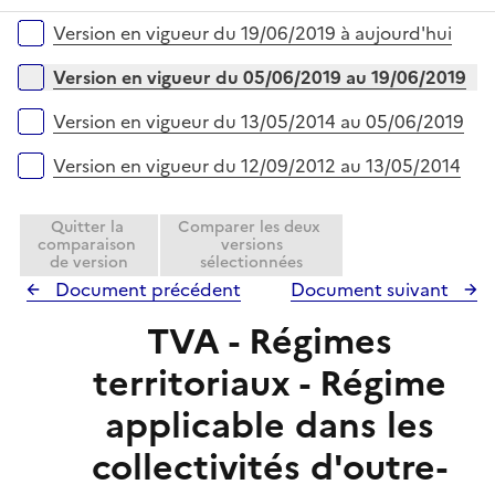
e
é
i
r
Versions sur la période
Version en vigueur du 19/06/2019 à aujourd'hui
p
e
l
r
Version en vigueur du 05/06/2019 au 19/06/2019
i
e
Version en vigueur du 13/05/2014 au 05/06/2019
r
Version en vigueur du 12/09/2012 au 13/05/2014
Quitter la
Comparer les deux
comparaison
versions
de version
sélectionnées
Document précédent
Document suivant
TVA - Régimes
territoriaux - Régime
applicable dans les
collectivités d'outre-