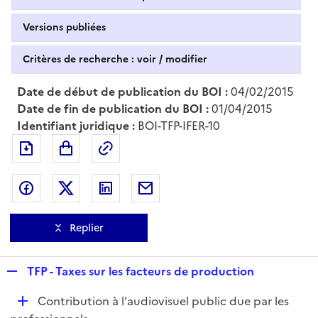
Versions publiées
Critères de recherche : voir / modifier
Date de début de publication du BOI :
04/02/2015
Date de fin de publication du BOI :
01/04/2015
Identifiant juridique :
BOI-TFP-IFER-10
Exporter le document au format pdf
Permalien : adresse web de ce doc
Partager sur Facebook
Partager sur Twitter
Partager sur LinkedIn
Partager par messagerie
Replier
R
TFP - Taxes sur les facteurs de production
e
D
Contribution à l'audiovisuel public due par les
p
é