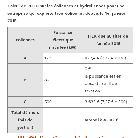
Calcul de l'IFER sur les éoliennes et hydroliennes pour une
entreprise qui exploite trois éoliennes depuis le 1er janvier
2015
Puissance
IFER due au titre de
Éoliennes
électrique
l'année 2015
installée (kW)
A
120
872,4 € (7,27 € x 120)
0 €
la puissance est en
B
80
deçà du seuil de
taxation
C
500
3 635 € (7,27 € x 500)
Total dû (hors
frais de
arrondi à 4 507 €
gestion)