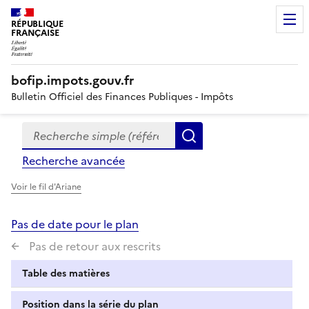
RÉPUBLIQUE
FRANÇAISE
bofip.impots.gouv.fr
Bulletin Officiel des Finances Publiques - Impôts
Recherche simple (références, mots clés, partie du titre
Formulaire
Rechercher
de
Recherche avancée
recherche
Voir le fil d'Ariane
Pas de date pour le plan
Pas de retour aux rescrits
Table des matières
Position dans la série du plan