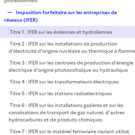
professionnels
l
p
i
R
Imposition forfaitaire sur les entreprises de
l
e
e
réseaux (IFER)
i
r
p
e
Titre 1 : IFER sur les éoliennes et hydroliennes
l
r
i
Titre 2 : IFER sur les installations de production
e
d'électricité d'origine nucléaire ou thermique à flamm
r
Titre 3 : IFER sur les centrales de production d'énergie
électrique d'origine photovoltaïque ou hydraulique
Titre 4 : IFER sur les transformateurs électriques
Titre 5 : IFER sur les stations radioélectriques
Titre 6 : IFER sur les installations gazières et sur les
canalisations de transport de gaz naturel, d'autres
hydrocarbures et de produits chimiques
Titre 7 : IFER sur le matériel ferroviaire roulant utilisé