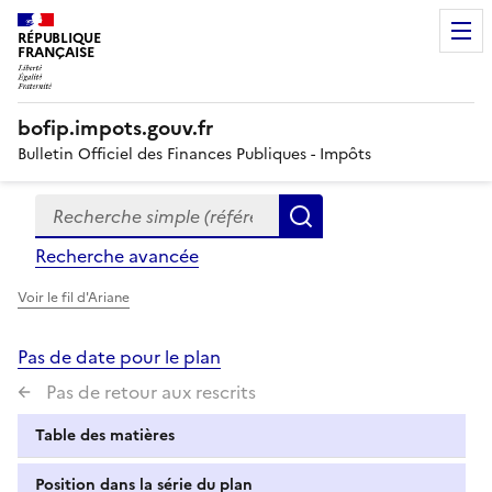
RÉPUBLIQUE
FRANÇAISE
bofip.impots.gouv.fr
Bulletin Officiel des Finances Publiques - Impôts
Recherche simple (références, mots clés, partie du titre
Formulaire
Rechercher
de
Recherche avancée
recherche
Voir le fil d'Ariane
Pas de date pour le plan
Pas de retour aux rescrits
Table des matières
Position dans la série du plan