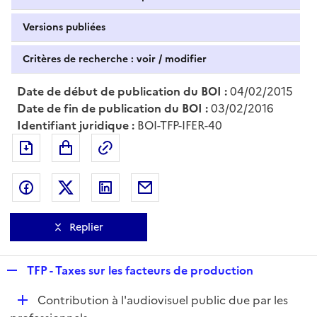
Versions publiées
Critères de recherche : voir / modifier
Date de début de publication du BOI :
04/02/2015
Date de fin de publication du BOI :
03/02/2016
Identifiant juridique :
BOI-TFP-IFER-40
Exporter le document au format pdf
Permalien : adresse web de ce doc
Partager sur Facebook
Partager sur Twitter
Partager sur LinkedIn
Partager par messagerie
Replier
R
TFP - Taxes sur les facteurs de production
e
D
Contribution à l'audiovisuel public due par les
p
é