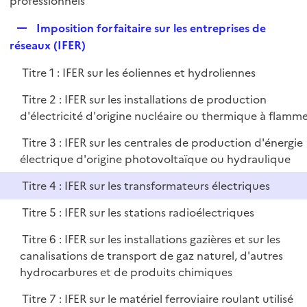
professionnels
l
p
i
R
Imposition forfaitaire sur les entreprises de
l
e
e
réseaux (IFER)
i
r
p
e
Titre 1 : IFER sur les éoliennes et hydroliennes
l
r
i
Titre 2 : IFER sur les installations de production
e
d'électricité d'origine nucléaire ou thermique à flamm
r
Titre 3 : IFER sur les centrales de production d'énergie
électrique d'origine photovoltaïque ou hydraulique
Titre 4 : IFER sur les transformateurs électriques
Titre 5 : IFER sur les stations radioélectriques
Titre 6 : IFER sur les installations gazières et sur les
canalisations de transport de gaz naturel, d'autres
hydrocarbures et de produits chimiques
Titre 7 : IFER sur le matériel ferroviaire roulant utilisé