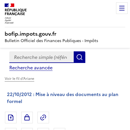
RÉPUBLIQUE
FRANÇAISE
bofip.impots.gouv.fr
Bulletin Officiel des Finances Publiques - Impôts
Recherche simple (références, mots clés, partie du titre
Formulaire
Rechercher
de
Recherche avancée
recherche
Voir le fil d'Ariane
22/10/2012 : Mise à niveau des documents au plan
formel
Exporter le document au format pdf
Permalien : adresse web de ce doc