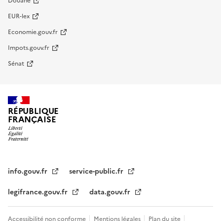
Douane
EUR-lex
Economie.gouv.fr
Impots.gouv.fr
Sénat
RÉPUBLIQUE
FRANÇAISE
info.gouv.fr
service-public.fr
legifrance.gouv.fr
data.gouv.fr
Accessibilité non conforme
Mentions légales
Plan du site