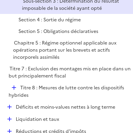
Sous-section 3 : Détermination du résultat
imposable de la société ayant opté
Section 4 : Sortie du régime
Section 5 : Obligations déclaratives
Chapitre 5 : Régime optionnel applicable aux
opérations portant sur les brevets et actifs
incorporels assimilés
Titre 7 : Exclusion des montages mis en place dans un
but principalement fiscal
D
Titre 8 : Mesures de lutte contre les dispositifs
é
hybrides
p
D
Déficits et moins-values nettes à long terme
l
é
i
D
Liquidation et taux
p
e
é
l
r
D
Réductions et crédits d'impôts