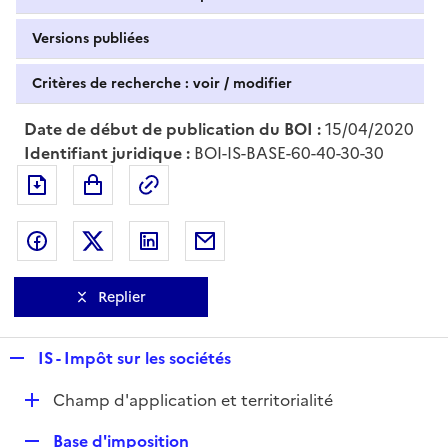
Versions publiées
Critères de recherche : voir / modifier
Date de début de publication du BOI :
15/04/2020
Identifiant juridique :
BOI-IS-BASE-60-40-30-30
Exporter le document au format pdf
Permalien : adresse web de ce doc
Partager sur Facebook
Partager sur Twitter
Partager sur LinkedIn
Partager par messagerie
Replier
R
IS - Impôt sur les sociétés
e
D
Champ d'application et territorialité
p
é
l
R
Base d'imposition
p