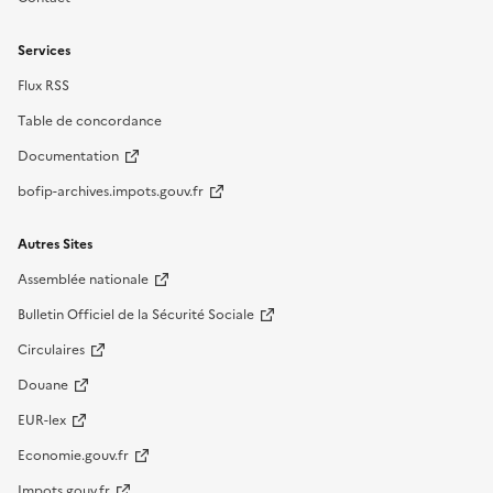
Services
Flux RSS
Table de concordance
Documentation
bofip-archives.impots.gouv.fr
Autres Sites
Assemblée nationale
Bulletin Officiel de la Sécurité Sociale
Circulaires
Douane
EUR-lex
Economie.gouv.fr
Impots.gouv.fr