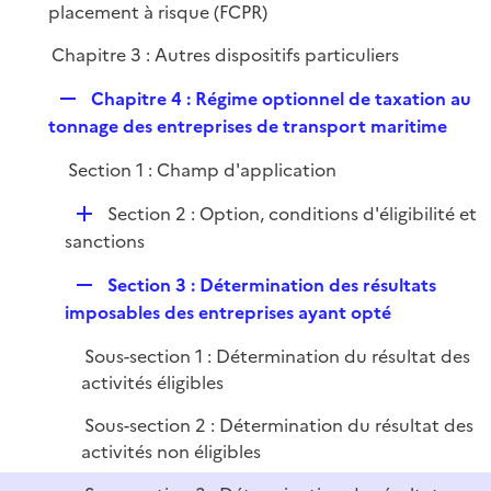
é
placement à risque (FCPR)
e
p
r
Chapitre 3 : Autres dispositifs particuliers
l
i
R
Chapitre 4 : Régime optionnel de taxation au
e
e
tonnage des entreprises de transport maritime
r
p
Section 1 : Champ d'application
l
i
D
Section 2 : Option, conditions d'éligibilité et
e
é
sanctions
r
p
R
Section 3 : Détermination des résultats
l
e
imposables des entreprises ayant opté
i
p
e
Sous-section 1 : Détermination du résultat des
l
r
activités éligibles
i
e
Sous-section 2 : Détermination du résultat des
r
activités non éligibles