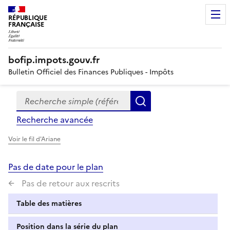
RÉPUBLIQUE
FRANÇAISE
bofip.impots.gouv.fr
Bulletin Officiel des Finances Publiques - Impôts
Recherche simple (références, mots clés, partie du titre
Formulaire
Rechercher
de
Recherche avancée
recherche
Voir le fil d'Ariane
Pas de date pour le plan
Pas de retour aux rescrits
Table des matières
Position dans la série du plan