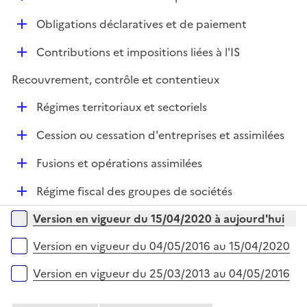
p
i
é
l
e
D
Obligations déclaratives et de paiement
p
i
r
é
l
e
D
Contributions et impositions liées à l'IS
p
i
r
é
l
e
Recouvrement, contrôle et contentieux
p
i
r
l
e
D
Régimes territoriaux et sectoriels
i
r
é
e
D
Cession ou cessation d'entreprises et assimilées
p
r
é
l
D
Fusions et opérations assimilées
p
i
é
l
e
D
Régime fiscal des groupes de sociétés
p
i
r
é
l
e
Versions sur la période
Version en vigueur du 15/04/2020 à aujourd'hui
p
i
r
l
e
Version en vigueur du 04/05/2016 au 15/04/2020
i
r
e
Version en vigueur du 25/03/2013 au 04/05/2016
r