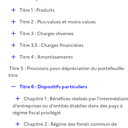
i
e
l
e
D
Titre 1 : Produits
p
i
r
é
l
e
D
Titre 2 : Plus-values et moins values
p
i
r
é
l
e
D
Titre 3 : Charges diverses
p
i
r
é
l
e
D
Titre 3.5 : Charges financières
p
i
r
é
l
e
D
Titre 4 : Amortissements
p
i
r
é
l
e
Titre 5 : Provisions pour dépréciation du portefeuille-
p
i
r
titre
l
e
i
r
R
Titre 6 : Dispositifs particuliers
e
e
r
D
Chapitre 1 : Bénéfices réalisés par l'intermédiair
p
é
d'entreprises ou d'entités établies dans des pays à
l
p
régime fiscal privilégié
i
l
e
D
Chapitre 2 : Régime des fonds commun de
i
r