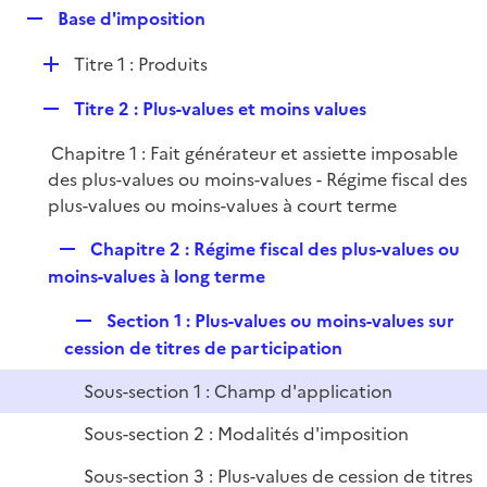
l
R
Base d'imposition
p
i
e
l
e
D
Titre 1 : Produits
p
i
r
é
l
e
R
Titre 2 : Plus-values et moins values
p
i
r
e
l
e
Chapitre 1 : Fait générateur et assiette imposable
p
i
r
des plus-values ou moins-values - Régime fiscal des
l
e
plus-values ou moins-values à court terme
i
r
e
R
Chapitre 2 : Régime fiscal des plus-values ou
r
e
moins-values à long terme
p
R
Section 1 : Plus-values ou moins-values sur
l
e
cession de titres de participation
i
p
e
Sous-section 1 : Champ d'application
l
r
i
Sous-section 2 : Modalités d'imposition
e
Sous-section 3 : Plus-values de cession de titres
r