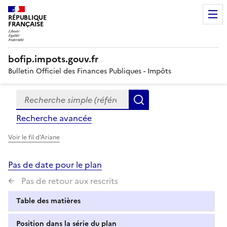
RÉPUBLIQUE
FRANÇAISE
bofip.impots.gouv.fr
Bulletin Officiel des Finances Publiques - Impôts
Recherche simple (références, mots clés, partie du titre
Formulaire
Rechercher
de
Recherche avancée
recherche
Voir le fil d'Ariane
Pas de date pour le plan
Pas de retour aux rescrits
Table des matières
Position dans la série du plan