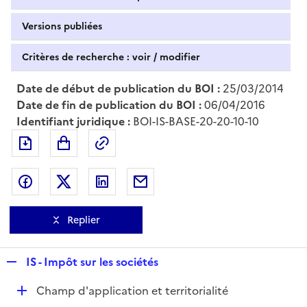
Versions publiées
Critères de recherche : voir / modifier
Date de début de publication du BOI :
25/03/2014
Date de fin de publication du BOI :
06/04/2016
Identifiant juridique :
BOI-IS-BASE-20-20-10-10
Exporter le document au format pdf
Permalien : adresse web de ce doc
Partager sur Facebook
Partager sur Twitter
Partager sur LinkedIn
Partager par messagerie
Replier
R
IS - Impôt sur les sociétés
e
D
Champ d'application et territorialité
p
é