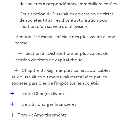
de sociétés à prépondérance immobilière cotées
Sous-section 4 : Plus-values de cession de titres
de sociétés titualires d'une autorisation pour
l'édition d'un service de télévision
Section 2 : Réserve spéciale des plus-values à long
terme
D
Section 3 : Distributions et plus-values de
é
cession de titres de capital-risque
p
D
Chapitre 3 : Régimes particuliers applicables
l
é
aux plus-values ou moins-values réalisées par les
i
p
sociétés passibles de l'impôt sur les sociétés
e
l
r
D
Titre 3 : Charges diverses
i
é
e
D
Titre 3.5 : Charges financières
p
r
é
l
D
Titre 4 : Amortissements
p