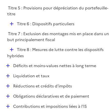
i
é
l
e
Titre 5 : Provisions pour dépréciation du portefeuille-
p
i
r
titre
l
e
i
r
D
Titre 6 : Dispositifs particuliers
e
é
r
Titre 7 : Exclusion des montages mis en place dans un
p
but principalement fiscal
l
i
D
Titre 8 : Mesures de lutte contre les dispositifs
e
é
hybrides
r
p
D
Déficits et moins-values nettes à long terme
l
é
i
D
Liquidation et taux
p
e
é
l
r
D
Réductions et crédits d'impôts
p
i
é
l
e
D
Obligations déclaratives et de paiement
p
i
r
é
l
e
D
Contributions et impositions liées à l'IS
p
i