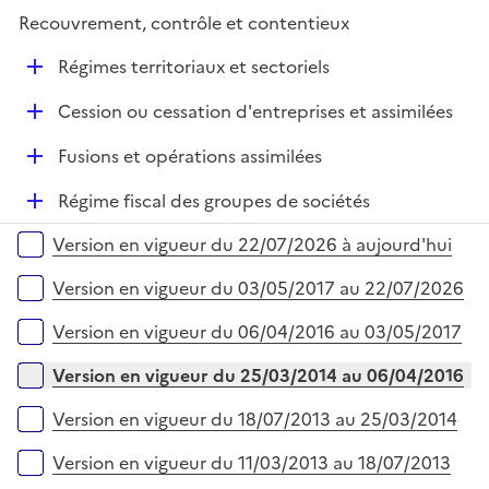
r
é
l
e
Recouvrement, contrôle et contentieux
p
i
r
l
e
D
Régimes territoriaux et sectoriels
i
r
é
e
D
Cession ou cessation d'entreprises et assimilées
p
r
é
l
D
Fusions et opérations assimilées
p
i
é
l
e
D
Régime fiscal des groupes de sociétés
p
i
r
é
l
e
Versions sur la période
Version en vigueur du 22/07/2026 à aujourd'hui
p
i
r
l
e
Version en vigueur du 03/05/2017 au 22/07/2026
i
r
e
Version en vigueur du 06/04/2016 au 03/05/2017
r
Version en vigueur du 25/03/2014 au 06/04/2016
Version en vigueur du 18/07/2013 au 25/03/2014
Version en vigueur du 11/03/2013 au 18/07/2013