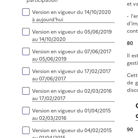
participation
i
et v
p
e
Versions sur la période
Version en vigueur du 14/10/2020
l
- l'
r
à aujourd'hui
i
d'im
e
cont
Version en vigueur du 05/06/2019
r
au 14/10/2020
80
Version en vigueur du 07/06/2017
Il e
au 05/06/2019
gest
Version en vigueur du 17/02/2017
Cett
au 07/06/2017
de g
disc
Version en vigueur du 02/03/2016
au 17/02/2017
Version en vigueur du 01/04/2015
au 02/03/2016
90
Version en vigueur du 04/02/2015
au 01/04/2015