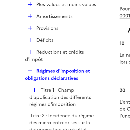
l
e
D
Plus-values et moins-values
p
i
Pour
r
é
l
e
0001
D
Amortissements
p
i
r
é
l
e
D
Provisions
p
i
r
é
l
e
D
Déficits
p
10
i
r
é
l
e
D
Réductions et crédits
p
La n
i
r
é
d'impôt
l
lors 
e
p
i
r
R
Régimes d'imposition et
l
e
e
obligations déclaratives
i
r
p
e
D
Titre 1 : Champ
20
l
r
é
d'application des différents
i
L'en
p
régimes d'imposition
e
de C
l
r
Titre 2 : Incidence du régime
l'un
i
des micro-entreprises sur la
e
détermination du résultat