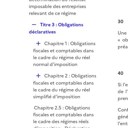
r
imposable des entreprises
relevant de ce régime
30
R
Titre 3 : Obligations
e
déclaratives
Une 
p
« ob
D
Chapitre 1 : Obligations
l
préa
é
fiscales et comptables dans
i
p
le cadre du régime du réel
e
l
normal d'imposition
r
i
40
D
Chapitre 2 : Obligations
e
é
fiscales et comptables dans
r
Si l
p
le cadre du régime du réel
de l
l
simplifié d'imposition
pren
i
Chapitre 2.5 : Obligations
Conf
e
fiscales et comptables dans
géné
r
le cadre des régimes réels
l'en