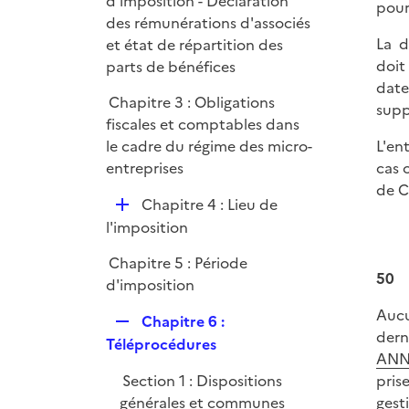
d'imposition - Déclaration
pour
des rémunérations d'associés
La d
et état de répartition des
doit
parts de bénéfices
date
Chapitre 3 : Obligations
supp
fiscales et comptables dans
L'en
le cadre du régime des micro-
cas 
entreprises
de C
D
Chapitre 4 : Lieu de
é
l'imposition
p
Chapitre 5 : Période
l
50
d'imposition
i
e
Aucu
R
Chapitre 6 :
r
dern
e
Téléprocédures
ANN
p
Section 1 : Dispositions
pris
l
générales et communes
gest
i