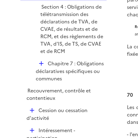
Section 4 : Obligations de
serv
télétransmission des
chaq
déclarations de TVA, de
R
CVAE, de résultats et de
a
RCM, et des règlements de
TVA, d'IS, de TS, de CVAE
La c
et de RCM
fixé
D
Chapitre 7 : Obligations
é
déclaratives spécifiques ou
p
communes
l
Recouvrement, contrôle et
i
70
contentieux
e
Les 
r
D
Cession ou cessation
conn
é
d'activité
dans 
p
D
Intéressement -
l
- l'
é