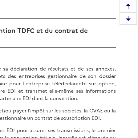
R
e
D
m
e
ention TDFC et du contrat de
o
s
n
c
t
e
e
n
r
d
e
e sa déclaration de résultats et de ses annexes,
r
n
s des entreprises gestionnaire de son dossier
e
h
ire pour l'entreprise télédéclarante sur option,
e
a
ire EDI et transmet elle-même ses informations
n
u
partenaire EDI dans la convention.
b
t
a
t/ou payer l'impôt sur les sociétés, la CVAE ou la
d
s
 gestionnaire un contrat de souscription EDI.
e
d
l
es EDI pour assurer ses transmissions, le premier
e
a
 la convention initiale, laquelle est déposée au