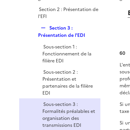
e
Section 2 : Présentation de
r
l'EFI
R
Section 3 :
e
Présentation de l'EDI
p
Sous-section 1 :
l
60
Fonctionnement de la
i
filière EDI
e
L'en
r
sous
Sous-section 2 :
prof
Présentation et
même
partenaires de la filière
décl
EDI
Si u
Sous-section 3 :
taxe
Formalités préalables et
organisation des
Si u
transmissions EDI
part