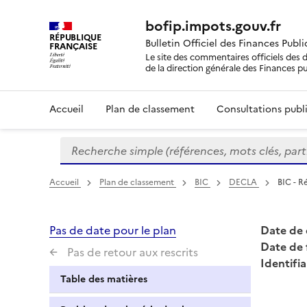
bofip.impots.gouv.fr
RÉPUBLIQUE
Bulletin Officiel des Finances Publ
FRANÇAISE
Le site des commentaires officiels des d
de la direction générale des Finances p
Accueil
Plan de classement
Consultations publi
Recherche simple (références, mots clés, partie 
Formulaire
de
recherche
Accueil
Plan de classement
BIC
DECLA
BIC - R
Pas de date pour le plan
Date de 
Date de 
Pas de retour aux rescrits
Identifia
Table des matières