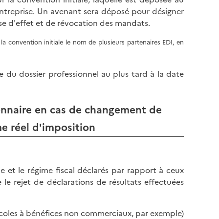
l
p
'entreprise. Un avenant sera déposé pour désigner
a
a
se d'effet et de révocation des mandats.
p
g
a
e
a convention initiale le nom de plusieurs partenaires EDI, en
g
e
e du dossier professionnel au plus tard à la date
ionnaire en cas de changement de
e réel d'imposition
e et le régime fiscal déclarés par rapport à ceux
le rejet de déclarations de résultats effectuées
ricoles à bénéfices non commerciaux, par exemple)