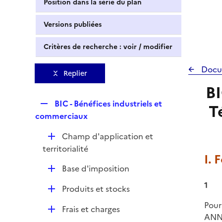
Position dans la série du plan
Versions publiées
Critères de recherche : voir / modifier
Docu
Replier
BI
R
BIC - Bénéfices industriels et
T
e
commerciaux
p
D
Champ d'application et
l
é
territorialité
i
I. 
p
e
D
Base d'imposition
l
r
é
i
1
D
Produits et stocks
p
e
é
l
Pour
r
D
Frais et charges
p
i
ANN
é