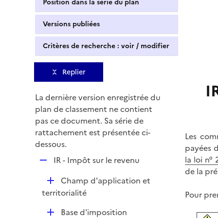
Position dans la série du plan
Versions publiées
Critères de recherche : voir / modifier
Replier
I
La dernière version enregistrée du
plan de classement ne contient
pas ce document. Sa série de
rattachement est présentée ci-
Les comm
dessous.
payées d
R
la loi n
IR - Impôt sur le revenu
e
de la pré
D
Champ d'application et
p
é
territorialité
l
Pour pre
p
i
D
Base d'imposition
l