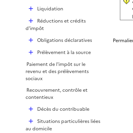
e
é
i
r
D
Liquidation
p
e
é
l
r
D
Réductions et crédits
p
i
é
d'impôt
l
e
p
i
r
D
Obligations déclaratives
Permalie
l
e
é
i
r
D
Prélèvement à la source
p
e
é
l
r
Paiement de l'impôt sur le
p
i
revenu et des prélèvements
l
e
sociaux
i
r
e
Recouvrement, contrôle et
r
contentieux
D
Décès du contribuable
é
D
Situations particulières liées
p
é
au domicile
l