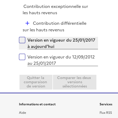
p
i
Contribution exceptionnelle sur
l
e
les hauts revenus
i
r
e
D
Contribution différentielle
r
é
sur les hauts revenus
p
Versions sur la période
Version en vigueur du 25/01/2017
l
à aujourd'hui
i
e
Version en vigueur du 12/09/2012
r
au 25/01/2017
Quitter la
Comparer les deux
comparaison
versions
de version
sélectionnées
Informations et contact
Services
Aide
Flux RSS