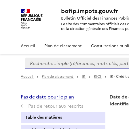
bofip.impots.gouv.fr
RÉPUBLIQUE
Bulletin Officiel des Finances Publ
FRANÇAISE
Le site des commentaires officiels des d
de la direction générale des Finances p
Accueil
Plan de classement
Consultations publi
Recherche simple (références, mots clés, partie 
Formulaire
de
recherche
Accueil
Plan de classement
IR
RICI
IR - Crédit
Pas de date pour le plan
Date de 
Identifia
Pas de retour aux rescrits
Table des matières