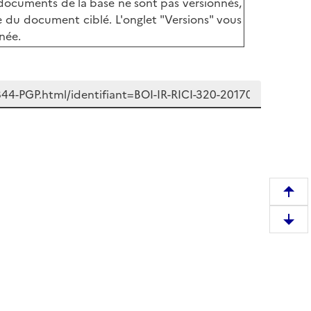
s documents de la base ne sont pas versionnés,
iée du document ciblé. L'onglet "Versions" vous
née.
R
e
D
m
e
o
s
n
c
t
e
e
n