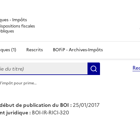
iques - Impôts
ispositions fiscales
ubliques
ques (1)
Rescrits
BOFiP - Archives-Impôts
du titre)
Re
Rechercher
 d'impôt pour prime…
début de publication du BOI :
25/01/2017
nt juridique :
BOI-IR-RICI-320