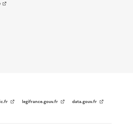
e
ic.fr
legifrance.gouv.fr
data.gouv.fr