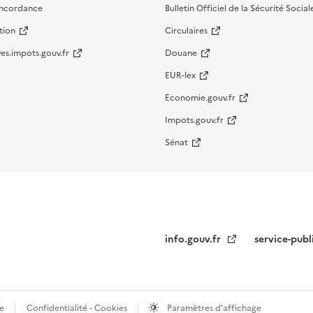
oncordance
Bulletin Officiel de la Sécurité Social
tion
Circulaires
es.impots.gouv.fr
Douane
EUR-lex
Economie.gouv.fr
Impots.gouv.fr
Sénat
info.gouv.fr
service-publ
te
Confidentialité - Cookies
Paramètres d'affichage