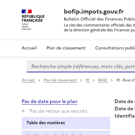
bofip.impots.gouv.fr
RÉPUBLIQUE
Bulletin Officiel des Finances Publ
FRANÇAISE
Le site des commentaires officiels des d
de la direction générale des Finances p
Accueil
Plan de classement
Consultations publi
Recherche simple (références, mots clés, partie 
Formulaire
de
recherche
Accueil
Plan de classement
IR
BASE
IR - Base 
Pas de date pour le plan
Date de 
Date de 
Pas de retour aux rescrits
Identifia
Table des matières