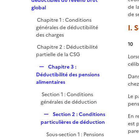
déductibles du revenu brut
i
r
p
de l
global
e
l
de s
r
Chapitre 1 : Conditions
i
I. 
générales de déductibilité
e
des charges
r
10
Chapitre 2 : Déductibilité
partielle de la CSG
Lors
célib
R
Chapitre 3 :
e
Déductibilité des pensions
Dans
p
alimentaires
chez 
l
Section 1 : Conditions
i
Le p
générales de déduction
e
pens
r
R
Section 2 : Conditions
En r
e
particulières de déduction
est 
p
pare
Sous-section 1 : Pensions
l