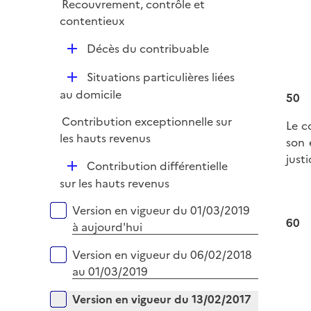
Recouvrement, contrôle et
r
contentieux
D
Décès du contribuable
é
D
Situations particulières liées
p
é
au domicile
50
l
p
i
Contribution exceptionnelle sur
Le c
l
e
les hauts revenus
son 
i
r
just
e
D
Contribution différentielle
r
é
sur les hauts revenus
p
Versions sur la période
Version en vigueur du 01/03/2019
l
60
à aujourd'hui
i
e
Version en vigueur du 06/02/2018
r
au 01/03/2019
Version en vigueur du 13/02/2017