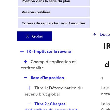
Position dans la série du plan
Versions publiées
Critères de recherche : voir / modifier
Docu
Replier
I
R
IR - Impôt sur le revenu
e
D
Champ d'application et
d
p
é
territorialité
l
p
i
R
Base d'imposition
1
l
e
e
i
r
D
Titre 1 : Détermination du
La d
p
e
é
nota
revenu brut global
l
r
p
i
R
La
lo
Titre 2 : Charges
l
e
e
évol