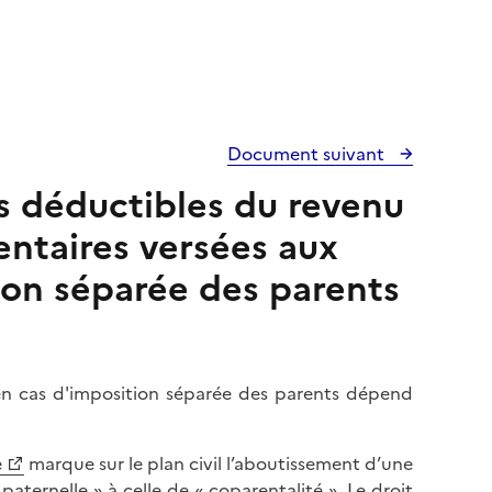
Document suivant
es déductibles du revenu
entaires versées aux
ion séparée des parents
en cas d'imposition séparée des parents dépend
e
marque sur le plan civil l’aboutissement d’une
paternelle » à celle de « coparentalité ». Le droit