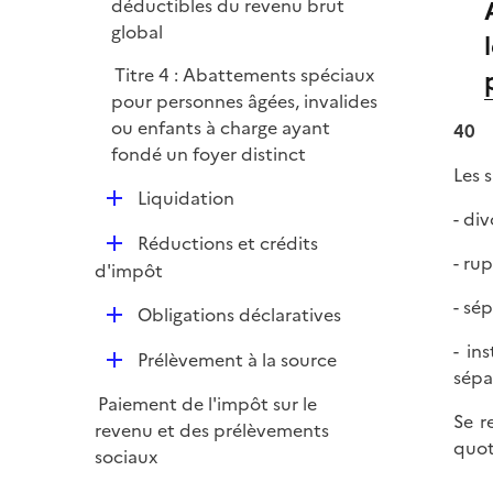
déductibles du revenu brut
e
global
r
Titre 4 : Abattements spéciaux
pour personnes âgées, invalides
ou enfants à charge ayant
40
fondé un foyer distinct
Les 
D
Liquidation
- div
é
D
Réductions et crédits
p
- ru
é
d'impôt
l
p
i
- sé
D
Obligations déclaratives
l
e
é
i
- in
r
D
Prélèvement à la source
p
e
sépa
é
l
r
Paiement de l'impôt sur le
p
i
Se r
revenu et des prélèvements
l
e
quot
sociaux
i
r
e