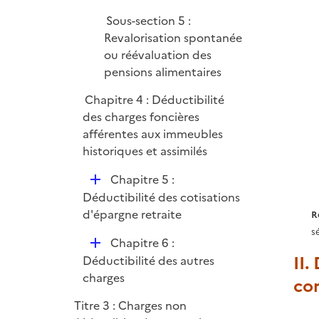
Sous-section 5 :
Revalorisation spontanée
ou réévaluation des
pensions alimentaires
Chapitre 4 : Déductibilité
des charges foncières
afférentes aux immeubles
historiques et assimilés
D
Chapitre 5 :
é
Déductibilité des cotisations
p
d'épargne retraite
R
l
s
D
Chapitre 6 :
i
II.
é
Déductibilité des autres
e
p
charges
r
cor
l
Titre 3 : Charges non
i