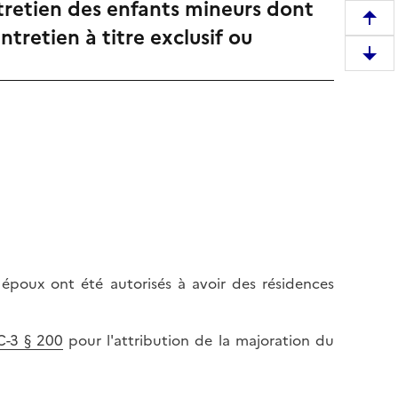
ntretien des enfants mineurs dont
R
tretien à titre exclusif ou
e
D
m
e
o
s
n
c
t
e
e
n
r
d
e
r
n
e
h
e
a
n
u
 époux ont été autorisés à avoir des résidences
b
t
a
d
s
-C-3 § 200
pour l'attribution de la majoration du
e
d
l
e
a