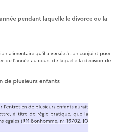
l
p
a
a
p
'année pendant laquelle le divorce ou la
g
a
e
g
e
on alimentaire qu'il a versée à son conjoint pour
er de l'année au cours de laquelle la décision de
n de plusieurs enfants
l'entretien de plusieurs enfants aurait
ttre, à titre de règle pratique, que la
s égales (
RM Bonhomme, n° 16702, JO