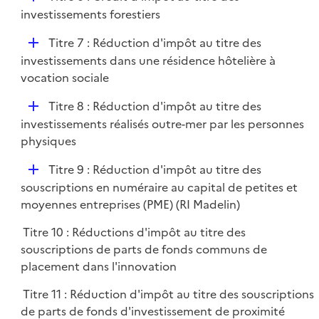
l
é
investissements forestiers
i
p
e
D
Titre 7 : Réduction d'impôt au titre des
l
r
é
investissements dans une résidence hôtelière à
i
p
vocation sociale
e
l
r
D
Titre 8 : Réduction d'impôt au titre des
i
é
investissements réalisés outre-mer par les personnes
e
p
physiques
r
l
D
Titre 9 : Réduction d'impôt au titre des
i
é
souscriptions en numéraire au capital de petites et
e
p
moyennes entreprises (PME) (RI Madelin)
r
l
Titre 10 : Réductions d'impôt au titre des
i
souscriptions de parts de fonds communs de
e
placement dans l'innovation
r
Titre 11 : Réduction d'impôt au titre des souscriptions
de parts de fonds d'investissement de proximité