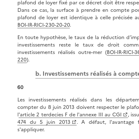
plafond de loyer fixé par ce décret doit être respe
Dans ce cas, la surface à prendre en compte pou
plafond de loyer est identique à celle précisée 
BOI-IR-RICI-230-20-20
.
En toute hypothèse, le taux de la réduction d’im
investissements reste le taux de droit comm
investissements réalisés outre-mer (
BOI-IR-RICI-3
220
).
b. Investissements réalisés à compt
60
Les investissements réalisés dans les départe
compter du 8 juin 2013 doivent respecter le plafo
l
'article 2 terdecies F de l'annexe III au CGI
, is
474 du 5 juin 2013
. A défaut, l'avantage 
s'appliquer.