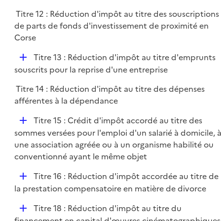
Titre 12 : Réduction d'impôt au titre des souscriptions
de parts de fonds d'investissement de proximité en
Corse
D
Titre 13 : Réduction d'impôt au titre d'emprunts
é
souscrits pour la reprise d'une entreprise
p
Titre 14 : Réduction d'impôt au titre des dépenses
l
afférentes à la dépendance
i
e
D
Titre 15 : Crédit d'impôt accordé au titre des
r
é
sommes versées pour l'emploi d'un salarié à domicile, 
p
une association agréée ou à un organisme habilité ou
l
conventionné ayant le même objet
i
D
Titre 16 : Réduction d'impôt accordée au titre de
e
é
la prestation compensatoire en matière de divorce
r
p
D
Titre 18 : Réduction d'impôt au titre du
l
é
financement en capital d'œuvres cinématographiques