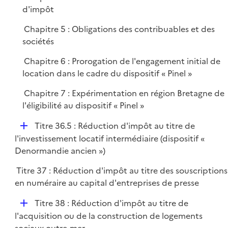
p
d'impôt
l
i
Chapitre 5 : Obligations des contribuables et des
e
sociétés
r
Chapitre 6 : Prorogation de l'engagement initial de
location dans le cadre du dispositif « Pinel »
Chapitre 7 : Expérimentation en région Bretagne de
l'éligibilité au dispositif « Pinel »
D
Titre 36.5 : Réduction d'impôt au titre de
é
l'investissement locatif intermédiaire (dispositif «
p
Denormandie ancien »)
l
Titre 37 : Réduction d'impôt au titre des souscriptions
i
en numéraire au capital d'entreprises de presse
e
r
D
Titre 38 : Réduction d'impôt au titre de
é
l'acquisition ou de la construction de logements
p