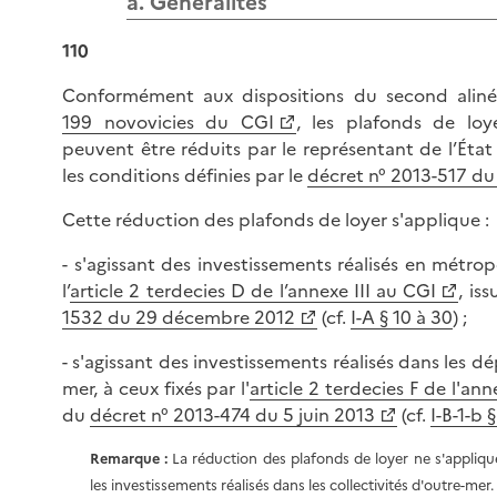
a. Généralités
110
Conformément aux dispositions du second alinéa
199 novovicies du CGI
, les plafonds de loy
peuvent être réduits par le représentant de l’État
les conditions définies par le
décret n° 2013-517 du 
Cette réduction des plafonds de loyer s'applique :
- s'agissant des investissements réalisés en métrop
l’
article 2 terdecies D de l’annexe III au CGI
, is
1532 du 29 décembre 2012
(cf.
I-A § 10 à 30
) ;
- s'agissant des investissements réalisés dans les 
mer, à ceux fixés par l'
article 2 terdecies F de l'ann
du
décret n° 2013-474 du 5 juin 2013
(cf.
I-B-1-b 
Remarque :
La réduction des plafonds de loyer ne s'appliq
les investissements réalisés dans les collectivités d'outre-mer.