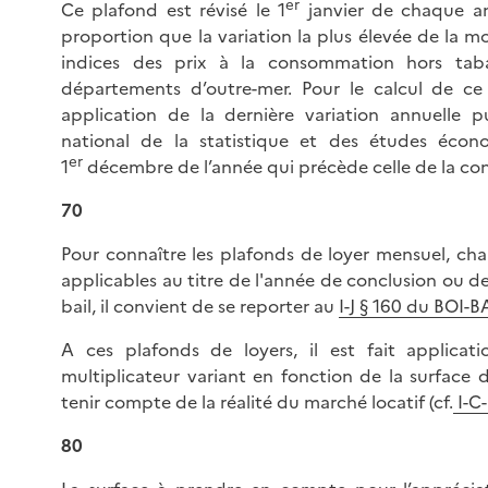
er
Ce plafond est révisé le 1
janvier de chaque a
proportion que la variation la plus élevée de la 
indices des prix à la consommation hors ta
départements d’outre-mer. Pour le calcul de ce p
application de la dernière variation annuelle pu
national de la statistique et des études écon
er
1
décembre de l’année qui précède celle de la con
70
Pour connaître les plafonds de loyer mensuel, ch
applicables au titre de l'année de conclusion ou 
bail, il convient de se reporter au
I-J § 160 du BOI
A ces plafonds de loyers, il est fait applicati
multiplicateur variant en fonction de la surface
tenir compte de la réalité du marché locatif (cf.
I-C-
80