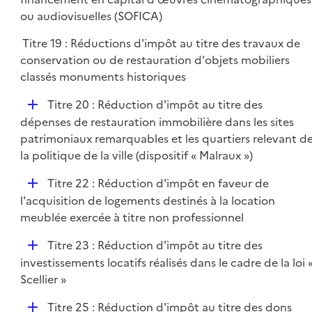
i
p
ou audiovisuelles (SOFICA)
e
l
r
Titre 19 : Réductions d'impôt au titre des travaux de
i
conservation ou de restauration d'objets mobiliers
e
classés monuments historiques
r
D
Titre 20 : Réduction d'impôt au titre des
é
dépenses de restauration immobilière dans les sites
p
patrimoniaux remarquables et les quartiers relevant d
l
la politique de la ville (dispositif « Malraux »)
i
D
Titre 22 : Réduction d'impôt en faveur de
e
é
l'acquisition de logements destinés à la location
r
p
meublée exercée à titre non professionnel
l
D
Titre 23 : Réduction d'impôt au titre des
i
é
investissements locatifs réalisés dans le cadre de la loi 
e
p
Scellier »
r
l
D
Titre 25 : Réduction d'impôt au titre des dons
i