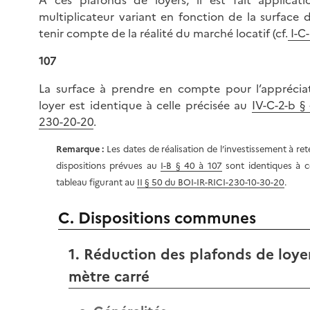
A ces plafonds de loyers, il est fait applicati
multiplicateur variant en fonction de la surface
tenir compte de la réalité du marché locatif (cf.
I-C-
107
La surface à prendre en compte pour l’apprécia
loyer est identique à celle précisée au
IV-C-2-b §
230-20-20
.
Remarque :
Les dates de réalisation de l’investissement à ret
dispositions prévues au
I-B § 40 à 107
sont identiques à ce
tableau figurant au
II § 50 du BOI-IR-RICI-230-10-30-20
.
C. Dispositions communes
1. Réduction des plafonds de loye
mètre carré