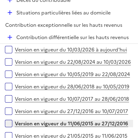
r
Décès du contribuable
é
D
Situations particulières liées au domicile
p
é
l
Contribution exceptionnelle sur les hauts revenus
p
i
l
e
D
Contribution différentielle sur les hauts revenus
i
r
é
Versions sur la période
e
Version en vigueur du 10/03/2026 à aujourd'hui
p
r
l
Version en vigueur du 22/08/2024 au 10/03/2026
i
e
Version en vigueur du 10/05/2019 au 22/08/2024
r
Version en vigueur du 28/06/2018 au 10/05/2019
Version en vigueur du 10/07/2017 au 28/06/2018
Version en vigueur du 27/12/2016 au 10/07/2017
Version en vigueur du 11/06/2015 au 27/12/2016
Version en vigueur du 21/05/2015 au 11/06/2015