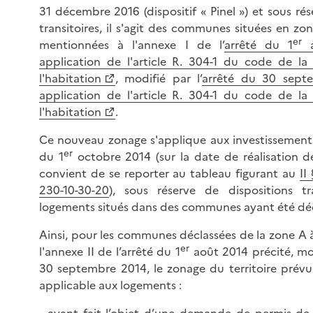
31 décembre 2016 (dispositif « Pinel ») et sous rés
transitoires, il s'agit des communes situées en zon
er
mentionnées à l'annexe I de l’
arrêté du 1
a
application de l'article R. 304-1 du code de la
l'habitation
, modifié par l’
arrêté du 30 sept
application de l'article R. 304-1 du code de la
l'habitation
.
Ce nouveau zonage s'applique aux investissements
er
du 1
octobre 2014 (sur la date de réalisation de 
convient de se reporter au tableau figurant au
II
230-10-30-20
), sous réserve de dispositions tr
logements situés dans des communes ayant été déc
Ainsi, pour les communes déclassées de la zone A à 
er
l'annexe II de l’arrêté du 1
août 2014 précité, mod
30 septembre 2014, le zonage du territoire prév
applicable aux logements :
- ayant fait l’objet d’une demande de permis de