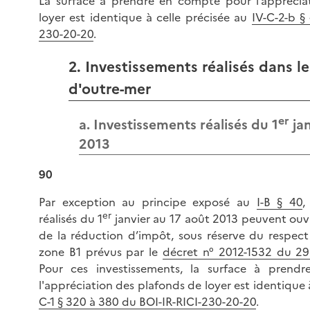
La surface à prendre en compte pour l’apprécia
loyer est identique à celle précisée au
IV-C-2-b §
230-20-20
.
2. Investissements réalisés dans le
d'outre-mer
er
a. Investissements réalisés du 1
jan
2013
90
Par exception au principe exposé au
I-B § 40
,
er
réalisés du 1
janvier au 17 août 2013 peuvent ouvr
de la réduction d’impôt, sous réserve du respect
zone B1 prévus par le
décret n° 2012-1532 du 2
Pour ces investissements, la surface à pren
l'appréciation des plafonds de loyer est identique
C-1 § 320 à 380 du BOI-IR-RICI-230-20-20
.