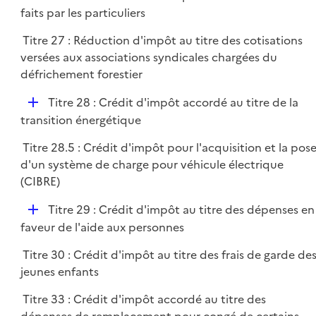
é
faits par les particuliers
e
p
r
Titre 27 : Réduction d'impôt au titre des cotisations
l
versées aux associations syndicales chargées du
i
défrichement forestier
e
r
D
Titre 28 : Crédit d'impôt accordé au titre de la
é
transition énergétique
p
Titre 28.5 : Crédit d'impôt pour l'acquisition et la pos
l
d'un système de charge pour véhicule électrique
i
(CIBRE)
e
r
D
Titre 29 : Crédit d'impôt au titre des dépenses en
é
faveur de l'aide aux personnes
p
Titre 30 : Crédit d'impôt au titre des frais de garde de
l
jeunes enfants
i
e
Titre 33 : Crédit d'impôt accordé au titre des
r