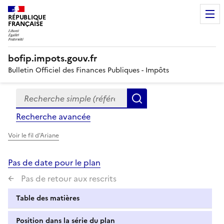
RÉPUBLIQUE
FRANÇAISE
bofip.impots.gouv.fr
Bulletin Officiel des Finances Publiques - Impôts
Recherche simple (références, mots clés, partie du titre
Formulaire
Rechercher
de
Recherche avancée
recherche
Voir le fil d'Ariane
Pas de date pour le plan
Pas de retour aux rescrits
Table des matières
Position dans la série du plan