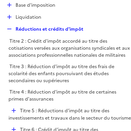
l
D
Base d'imposition
p
i
é
l
e
D
Liquidation
p
i
r
é
l
e
R
Réductions et crédits d'impôt
p
i
r
e
l
e
Titre 2 : Crédit d'impôt accordé au titre des
p
i
r
cotisations versées aux organisations syndicales et aux
l
e
associations professionnelles nationales de militaires
i
r
e
Titre 3 : Réduction d'impôt au titre des frais de
r
scolarité des enfants poursuivant des études
secondaires ou supérieures
Titre 4 : Réduction d'impôt au titre de certaines
primes d'assurances
D
Titre 5 : Réductions d'impôt au titre des
é
investissements et travaux dans le secteur du tourisme
p
D
Titre 6 : Crédit d'impôt au titre des