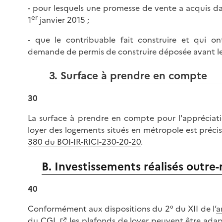
- pour lesquels une promesse de vente a acquis da
er
1
janvier 2015 ;
- que le contribuable fait construire et qui ont
demande de permis de construire déposée avant le
3. Surface à prendre en compte
30
La surface à prendre en compte pour l'appréciat
loyer des logements situés en métropole est préci
380 du BOI-IR-RICI-230-20-20
.
B. Investissements réalisés outre
40
Conformément aux dispositions du 2° du XII de l’
a
du CGI,
les plafonds de loyer peuvent être ada