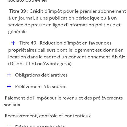
sociaux outre-mer
l
Titre 39 : Crédit d’impôt pour le premier abonnement
i
à un journal, à une publication périodique ou à un
e
service de presse en ligne d'information politique et
r
générale
D
Titre 40 : Réduction d’impôt en faveur des
é
propriétaires bailleurs dont le logement est donné en
p
location dans le cadre d’un conventionnement ANAH
l
(Dispositif « Loc’Avantages »)
i
D
Obligations déclaratives
e
é
r
D
Prélèvement à la source
p
é
l
Paiement de l'impôt sur le revenu et des prélèvements
p
i
sociaux
l
e
i
r
Recouvrement, contrôle et contentieux
e
D