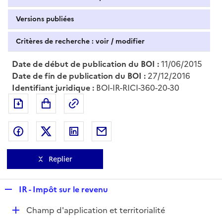
Versions publiées
Critères de recherche : voir / modifier
Date de début de publication du BOI :
11/06/2015
Date de fin de publication du BOI :
27/12/2016
Identifiant juridique :
BOI-IR-RICI-360-20-30
Exporter le document au format pdf
Permalien : adresse web de ce doc
Partager sur Facebook
Partager sur Twitter
Partager sur LinkedIn
Partager par messagerie
Replier
R
IR - Impôt sur le revenu
e
D
Champ d'application et territorialité
p
é