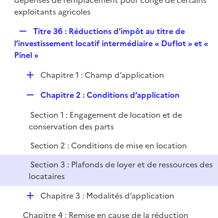
dépenses de remplacement pour congé de certains
exploitants agricoles
R
Titre 36 : Réductions d’impôt au titre de
e
l’investissement locatif intermédiaire « Duflot » et «
p
Pinel »
l
D
Chapitre 1 : Champ d’application
i
é
e
R
Chapitre 2 : Conditions d’application
p
r
e
l
Section 1 : Engagement de location et de
p
i
conservation des parts
l
e
i
r
Section 2 : Conditions de mise en location
e
Section 3 : Plafonds de loyer et de ressources des
r
locataires
D
Chapitre 3 : Modalités d’application
é
Chapitre 4 : Remise en cause de la réduction