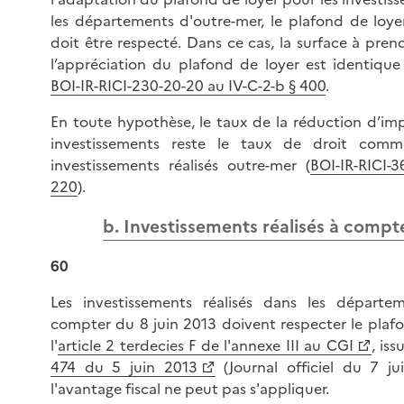
les départements d'outre-mer, le plafond de loye
doit être respecté. Dans ce cas, la surface à pr
l’appréciation du plafond de loyer est identique
BOI-IR-RICI-230-20-20 au IV-C-2-b § 400
.
En toute hypothèse, le taux de la réduction d’im
investissements reste le taux de droit comm
investissements réalisés outre-mer (
BOI-IR-RICI-3
220
).
b. Investissements réalisés à compt
60
Les investissements réalisés dans les départe
compter du 8 juin 2013 doivent respecter le plafo
l'
article 2 terdecies F de l'annexe III au CGI
, is
474 du 5 juin 2013
(Journal officiel du 7 ju
l'avantage fiscal ne peut pas s'appliquer.