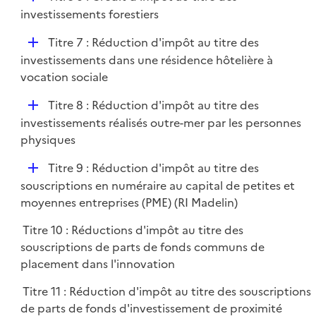
l
é
investissements forestiers
i
p
e
D
Titre 7 : Réduction d'impôt au titre des
l
r
é
investissements dans une résidence hôtelière à
i
p
vocation sociale
e
l
r
D
Titre 8 : Réduction d'impôt au titre des
i
é
investissements réalisés outre-mer par les personnes
e
p
physiques
r
l
D
Titre 9 : Réduction d'impôt au titre des
i
é
souscriptions en numéraire au capital de petites et
e
p
moyennes entreprises (PME) (RI Madelin)
r
l
Titre 10 : Réductions d'impôt au titre des
i
souscriptions de parts de fonds communs de
e
placement dans l'innovation
r
Titre 11 : Réduction d'impôt au titre des souscriptions
de parts de fonds d'investissement de proximité