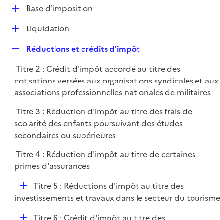
l
D
Base d'imposition
p
i
é
l
e
D
Liquidation
p
i
r
é
l
e
R
Réductions et crédits d'impôt
p
i
r
e
l
e
Titre 2 : Crédit d'impôt accordé au titre des
p
i
r
cotisations versées aux organisations syndicales et aux
l
e
associations professionnelles nationales de militaires
i
r
e
Titre 3 : Réduction d'impôt au titre des frais de
r
scolarité des enfants poursuivant des études
secondaires ou supérieures
Titre 4 : Réduction d'impôt au titre de certaines
primes d'assurances
D
Titre 5 : Réductions d'impôt au titre des
é
investissements et travaux dans le secteur du tourisme
p
D
Titre 6 : Crédit d'impôt au titre des