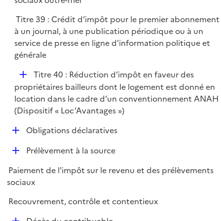
sociaux outre-mer
l
Titre 39 : Crédit d’impôt pour le premier abonnement
i
à un journal, à une publication périodique ou à un
e
service de presse en ligne d'information politique et
r
générale
D
Titre 40 : Réduction d’impôt en faveur des
é
propriétaires bailleurs dont le logement est donné en
p
location dans le cadre d’un conventionnement ANAH
l
(Dispositif « Loc’Avantages »)
i
D
Obligations déclaratives
e
é
r
D
Prélèvement à la source
p
é
l
Paiement de l'impôt sur le revenu et des prélèvements
p
i
sociaux
l
e
i
r
Recouvrement, contrôle et contentieux
e
D