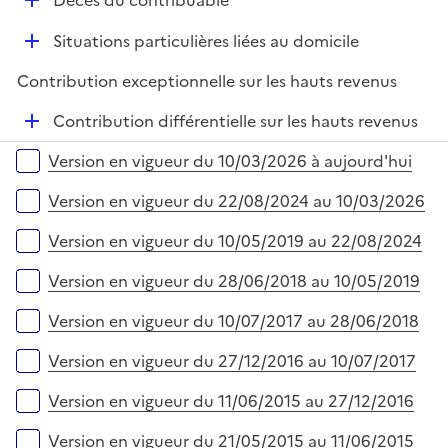
r
Décès du contribuable
é
D
Situations particulières liées au domicile
p
é
l
Contribution exceptionnelle sur les hauts revenus
p
i
l
e
D
Contribution différentielle sur les hauts revenus
i
r
é
Versions sur la période
e
Version en vigueur du 10/03/2026 à aujourd'hui
p
r
l
Version en vigueur du 22/08/2024 au 10/03/2026
i
e
Version en vigueur du 10/05/2019 au 22/08/2024
r
Version en vigueur du 28/06/2018 au 10/05/2019
Version en vigueur du 10/07/2017 au 28/06/2018
Version en vigueur du 27/12/2016 au 10/07/2017
Version en vigueur du 11/06/2015 au 27/12/2016
Version en vigueur du 21/05/2015 au 11/06/2015