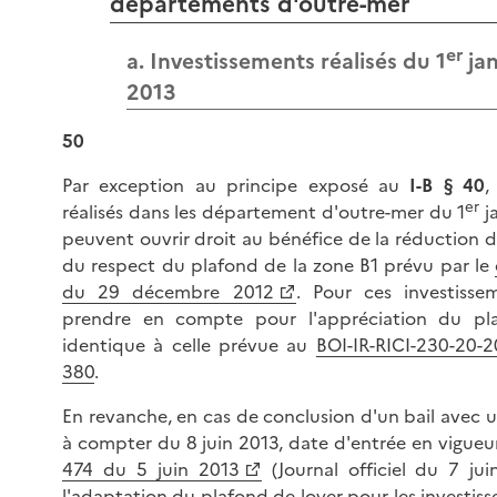
départements d'outre-mer
er
a. Investissements réalisés du 1
jan
2013
50
Par exception au principe exposé au
I-B § 40
,
er
réalisés dans les département d'outre-mer du 1
ja
peuvent ouvrir droit au bénéfice de la réduction d
du respect du plafond de la zone B1 prévu par le
du 29 décembre 2012
. Pour ces investisse
prendre en compte pour l'appréciation du pl
identique à celle prévue au
BOI-IR-RICI-230-20-2
380
.
En revanche, en cas de conclusion d'un bail avec 
à compter du 8 juin 2013, date d'entrée en vigue
474 du 5 juin 2013
(Journal officiel du 7 jui
l'adaptation du plafond de loyer pour les investiss