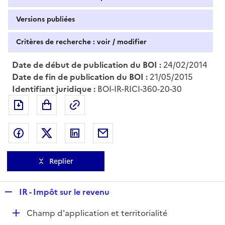
Versions publiées
Critères de recherche : voir / modifier
Date de début de publication du BOI :
24/02/2014
Date de fin de publication du BOI :
21/05/2015
Identifiant juridique :
BOI-IR-RICI-360-20-30
Exporter le document au format pdf
Permalien : adresse web de ce doc
Partager sur Facebook
Partager sur Twitter
Partager sur LinkedIn
Partager par messagerie
Replier
R
IR - Impôt sur le revenu
e
D
Champ d'application et territorialité
p
é