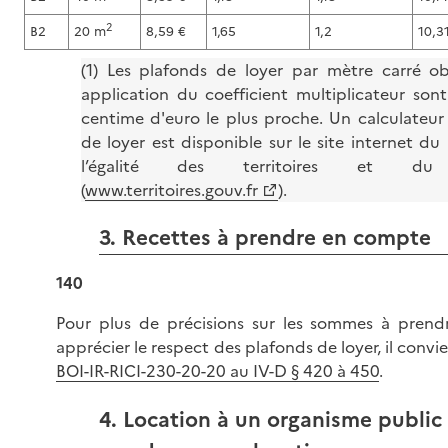
2
B2
20 m
8,59 €
1,65
1,2
10,3
(1) Les plafonds de loyer par mètre carré o
application du coefficient multiplicateur son
centime d'euro le plus proche. Un calculateur
de loyer est disponible sur le site internet du
l’égalité des territoires et du
(
www.territoires.gouv.fr
).
3. Recettes à prendre en compte
140
Pour plus de précisions sur les sommes à pren
apprécier le respect des plafonds de loyer, il convi
BOI-IR-RICI-230-20-20 au IV-D § 420 à 450
.
4. Location à un organisme public