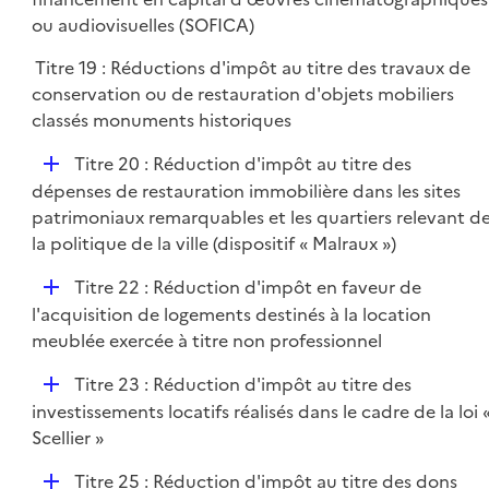
i
p
ou audiovisuelles (SOFICA)
e
l
r
Titre 19 : Réductions d'impôt au titre des travaux de
i
conservation ou de restauration d'objets mobiliers
e
classés monuments historiques
r
D
Titre 20 : Réduction d'impôt au titre des
é
dépenses de restauration immobilière dans les sites
p
patrimoniaux remarquables et les quartiers relevant d
l
la politique de la ville (dispositif « Malraux »)
i
D
Titre 22 : Réduction d'impôt en faveur de
e
é
l'acquisition de logements destinés à la location
r
p
meublée exercée à titre non professionnel
l
D
Titre 23 : Réduction d'impôt au titre des
i
é
investissements locatifs réalisés dans le cadre de la loi 
e
p
Scellier »
r
l
D
Titre 25 : Réduction d'impôt au titre des dons
i