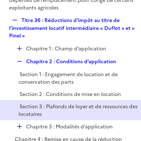
dépenses de remplacement pour congé de certains
exploitants agricoles
R
Titre 36 : Réductions d’impôt au titre de
e
l’investissement locatif intermédiaire « Duflot » et «
p
Pinel »
l
D
Chapitre 1 : Champ d’application
i
é
e
R
Chapitre 2 : Conditions d’application
p
r
e
l
Section 1 : Engagement de location et de
p
i
conservation des parts
l
e
i
r
Section 2 : Conditions de mise en location
e
Section 3 : Plafonds de loyer et de ressources des
r
locataires
D
Chapitre 3 : Modalités d’application
é
Chapitre 4 : Remise en cause de la réduction