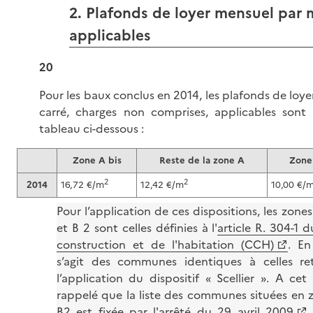
2. Plafonds de loyer mensuel par 
applicables
20
Pour les baux conclus en 2014, les plafonds de loy
carré, charges non comprises, applicables sont 
tableau ci-dessous :
Zone A bis
Reste de la zone A
Zone
2
2
2014
16,72 €/m
12,42 €/m
10,00 €/
Pour l’application de ces dispositions, les zones
et B 2 sont celles définies à l'
article R. 304-1 
construction et de l'habitation (CCH)
. En
s’agit des communes identiques à celles r
l’application du dispositif « Scellier ». A cet 
rappelé que la liste des communes situées en 
B2 est fixée par l'
arrêté du 29 avril 2009
.