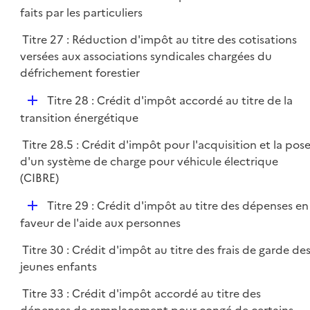
é
faits par les particuliers
e
p
r
Titre 27 : Réduction d'impôt au titre des cotisations
l
versées aux associations syndicales chargées du
i
défrichement forestier
e
r
D
Titre 28 : Crédit d'impôt accordé au titre de la
é
transition énergétique
p
Titre 28.5 : Crédit d'impôt pour l'acquisition et la pos
l
d'un système de charge pour véhicule électrique
i
(CIBRE)
e
r
D
Titre 29 : Crédit d'impôt au titre des dépenses en
é
faveur de l'aide aux personnes
p
Titre 30 : Crédit d'impôt au titre des frais de garde de
l
jeunes enfants
i
e
Titre 33 : Crédit d'impôt accordé au titre des
r