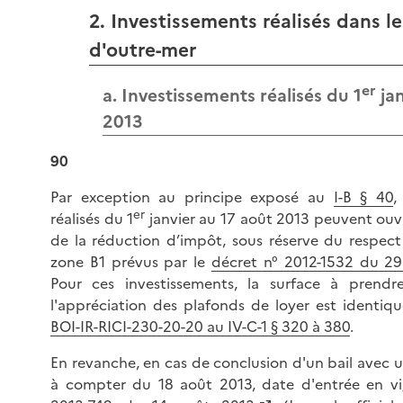
2. Investissements réalisés dans le
d'outre-mer
er
a. Investissements réalisés du 1
jan
2013
90
Par exception au principe exposé au
I-B § 40
,
er
réalisés du 1
janvier au 17 août 2013 peuvent ouvr
de la réduction d’impôt, sous réserve du respect
zone B1 prévus par le
décret n° 2012-1532 du 2
Pour ces investissements, la surface à pren
l'appréciation des plafonds de loyer est identiq
BOI-IR-RICI-230-20-20 au IV-C-1 § 320 à 380
.
En revanche, en cas de conclusion d'un bail avec 
à compter du 18 août 2013, date d'entrée en 