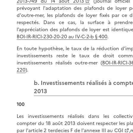
2013-749 du 14 août 2013
(Journal officie
prévoyant l'adaptation des plafonds de loyer pou
d'outre-mer, les plafonds de loyer fixés par ce 
respectés. Dans ce cas, la surface à prend
l’appréciation des plafonds de loyer est identique
BOI-IR-RICI-230-20-20 au IV-C-2-b § 400
.
En toute hypothèse, le taux de la réduction d’im
investissements reste le taux de droit comm
investissements réalisés outre-mer (
BOI-IR-RICI-3
220
).
b. Investissements réalisés à compt
2013
100
Les investissements réalisés dans les collecti
compter du 18 août 2013 doivent respecter les pla
par l'
article 2 terdecies F de l'annexe III au CGI
,