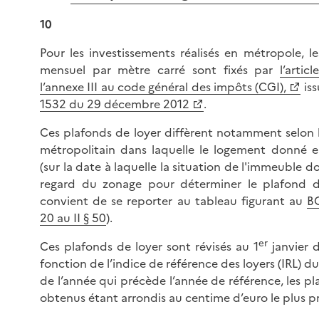
10
Pour les investissements réalisés en métropole, l
mensuel par mètre carré sont fixés par
l’arti
l’annexe III au code général des impôts (CGI),
is
1532 du 29 décembre 2012
.
Ces plafonds de loyer diffèrent notamment selon l
métropolitain dans laquelle le logement donné en
(sur la date à laquelle la situation de l'immeuble d
regard du zonage pour déterminer le plafond de 
convient de se reporter au tableau figurant au
BO
20 au II § 50
).
er
Ces plafonds de loyer sont révisés au 1
janvier 
fonction de l’indice de référence des loyers (IRL) 
de l’année qui précède l’année de référence, les pl
obtenus étant arrondis au centime d’euro le plus p