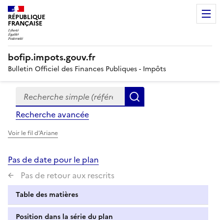
RÉPUBLIQUE
FRANÇAISE
bofip.impots.gouv.fr
Bulletin Officiel des Finances Publiques - Impôts
Recherche simple (références, mots clés, partie du titre
Formulaire
Rechercher
de
Recherche avancée
recherche
Voir le fil d'Ariane
Pas de date pour le plan
Pas de retour aux rescrits
Table des matières
Position dans la série du plan