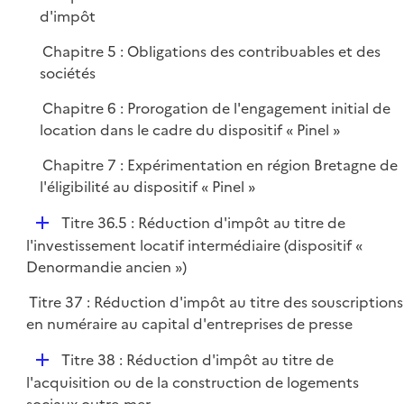
p
d'impôt
l
i
Chapitre 5 : Obligations des contribuables et des
e
sociétés
r
Chapitre 6 : Prorogation de l'engagement initial de
location dans le cadre du dispositif « Pinel »
Chapitre 7 : Expérimentation en région Bretagne de
l'éligibilité au dispositif « Pinel »
D
Titre 36.5 : Réduction d'impôt au titre de
é
l'investissement locatif intermédiaire (dispositif «
p
Denormandie ancien »)
l
Titre 37 : Réduction d'impôt au titre des souscriptions
i
en numéraire au capital d'entreprises de presse
e
r
D
Titre 38 : Réduction d'impôt au titre de
é
l'acquisition ou de la construction de logements
p