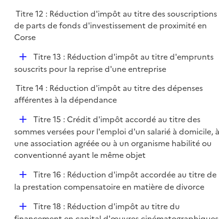
Titre 12 : Réduction d'impôt au titre des souscriptions
de parts de fonds d'investissement de proximité en
Corse
D
Titre 13 : Réduction d'impôt au titre d'emprunts
é
souscrits pour la reprise d'une entreprise
p
Titre 14 : Réduction d'impôt au titre des dépenses
l
afférentes à la dépendance
i
e
D
Titre 15 : Crédit d'impôt accordé au titre des
r
é
sommes versées pour l'emploi d'un salarié à domicile, 
p
une association agréée ou à un organisme habilité ou
l
conventionné ayant le même objet
i
D
Titre 16 : Réduction d'impôt accordée au titre de
e
é
la prestation compensatoire en matière de divorce
r
p
D
Titre 18 : Réduction d'impôt au titre du
l
é
financement en capital d'œuvres cinématographiques