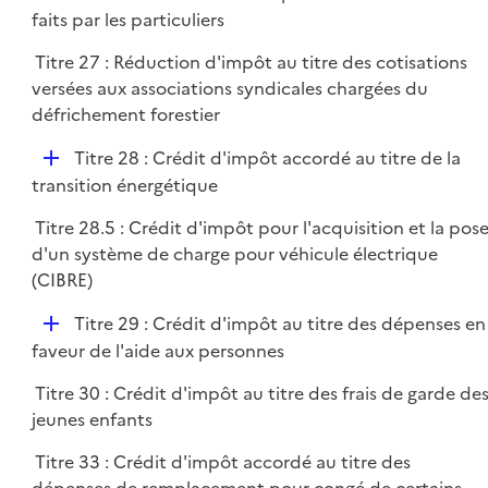
é
faits par les particuliers
e
p
r
Titre 27 : Réduction d'impôt au titre des cotisations
l
versées aux associations syndicales chargées du
i
défrichement forestier
e
r
D
Titre 28 : Crédit d'impôt accordé au titre de la
é
transition énergétique
p
Titre 28.5 : Crédit d'impôt pour l'acquisition et la pos
l
d'un système de charge pour véhicule électrique
i
(CIBRE)
e
r
D
Titre 29 : Crédit d'impôt au titre des dépenses en
é
faveur de l'aide aux personnes
p
Titre 30 : Crédit d'impôt au titre des frais de garde de
l
jeunes enfants
i
e
Titre 33 : Crédit d'impôt accordé au titre des
r