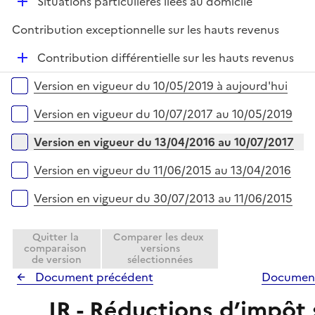
D
Situations particulières liées au domicile
p
é
l
Contribution exceptionnelle sur les hauts revenus
p
i
l
e
D
Contribution différentielle sur les hauts revenus
i
r
é
Versions sur la période
e
Version en vigueur du 10/05/2019 à aujourd'hui
p
r
l
Version en vigueur du 10/07/2017 au 10/05/2019
i
e
Version en vigueur du 13/04/2016 au 10/07/2017
r
Version en vigueur du 11/06/2015 au 13/04/2016
Version en vigueur du 30/07/2013 au 11/06/2015
Quitter la
Comparer les deux
comparaison
versions
de version
sélectionnées
Document précédent
Document
IR - Réductions d’impôt 