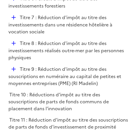
l
é
investissements forestiers
i
p
e
D
Titre 7 : Réduction d'impôt au titre des
l
r
é
investissements dans une résidence hôtelière à
i
p
vocation sociale
e
l
r
D
Titre 8 : Réduction d'impôt au titre des
i
é
investissements réalisés outre-mer par les personnes
e
p
physiques
r
l
D
Titre 9 : Réduction d'impôt au titre des
i
é
souscriptions en numéraire au capital de petites et
e
p
moyennes entreprises (PME) (RI Madelin)
r
l
Titre 10 : Réductions d'impôt au titre des
i
souscriptions de parts de fonds communs de
e
placement dans l'innovation
r
Titre 11 : Réduction d'impôt au titre des souscriptions
de parts de fonds d'investissement de proximité