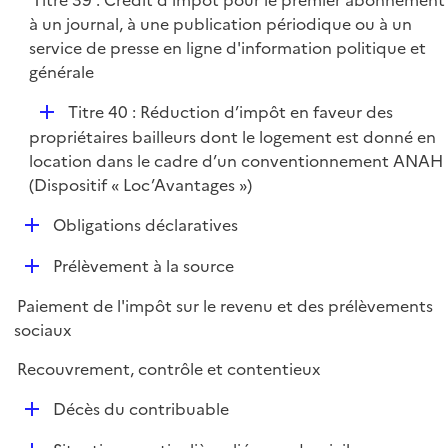
Titre 39 : Crédit d’impôt pour le premier abonnement
i
à un journal, à une publication périodique ou à un
e
service de presse en ligne d'information politique et
r
générale
D
Titre 40 : Réduction d’impôt en faveur des
é
propriétaires bailleurs dont le logement est donné en
p
location dans le cadre d’un conventionnement ANAH
l
(Dispositif « Loc’Avantages »)
i
D
Obligations déclaratives
e
é
r
D
Prélèvement à la source
p
é
l
Paiement de l'impôt sur le revenu et des prélèvements
p
i
sociaux
l
e
i
r
Recouvrement, contrôle et contentieux
e
D
r
Décès du contribuable
é