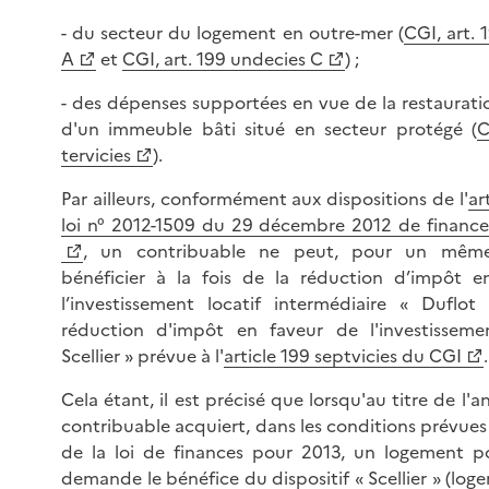
- du secteur du logement en outre-mer (
CGI, art. 
A
et
CGI, art. 199 undecies C
) ;
- des dépenses supportées en vue de la restaurat
d'un immeuble bâti situé en secteur protégé (
C
tervicies
).
Par ailleurs, conformément aux dispositions de l'
ar
loi n° 2012-1509 du 29 décembre 2012 de financ
, un contribuable ne peut, pour un même
bénéficier à la fois de la réduction d’impôt e
l’investissement locatif intermédiaire « Duflo
réduction d'impôt en faveur de l'investissemen
Scellier » prévue à l'
article 199 septvicies du CGI
.
Cela étant, il est précisé que lorsqu'au titre de l'a
contribuable acquiert, dans les conditions prévues à
de la loi de finances pour 2013, un logement po
demande le bénéfice du dispositif « Scellier » (lo