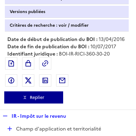
Versions publiées
Critères de recherche : voir / modifier
Date de début de publication du BOI :
13/04/2016
Date de fin de publication du BOI :
10/07/2017
Identifiant juridique :
BOI-IR-RICI-360-30-20
Exporter le document au format pdf
Permalien : adresse web de ce doc
Partager sur Facebook
Partager sur Twitter
Partager sur LinkedIn
Partager par messagerie
Replier
R
IR - Impôt sur le revenu
e
D
Champ d'application et territorialité
p
é