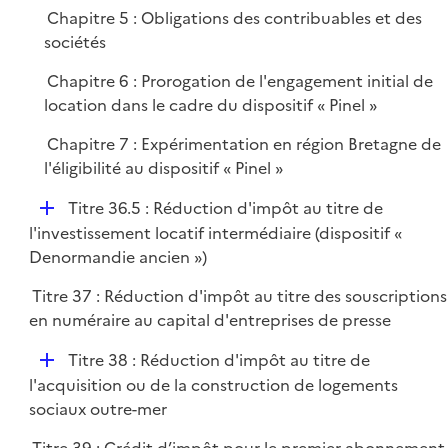
Chapitre 5 : Obligations des contribuables et des
sociétés
Chapitre 6 : Prorogation de l'engagement initial de
location dans le cadre du dispositif « Pinel »
Chapitre 7 : Expérimentation en région Bretagne de
l'éligibilité au dispositif « Pinel »
D
Titre 36.5 : Réduction d'impôt au titre de
é
l'investissement locatif intermédiaire (dispositif «
p
Denormandie ancien »)
l
Titre 37 : Réduction d'impôt au titre des souscriptions
i
en numéraire au capital d'entreprises de presse
e
r
D
Titre 38 : Réduction d'impôt au titre de
é
l'acquisition ou de la construction de logements
p
sociaux outre-mer
l