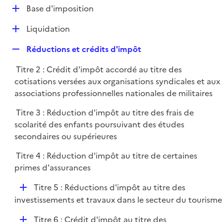
l
D
Base d'imposition
p
i
é
l
e
D
Liquidation
p
i
r
é
l
e
R
Réductions et crédits d'impôt
p
i
r
e
l
e
Titre 2 : Crédit d'impôt accordé au titre des
p
i
r
cotisations versées aux organisations syndicales et aux
l
e
associations professionnelles nationales de militaires
i
r
e
Titre 3 : Réduction d'impôt au titre des frais de
r
scolarité des enfants poursuivant des études
secondaires ou supérieures
Titre 4 : Réduction d'impôt au titre de certaines
primes d'assurances
D
Titre 5 : Réductions d'impôt au titre des
é
investissements et travaux dans le secteur du tourisme
p
D
Titre 6 : Crédit d'impôt au titre des