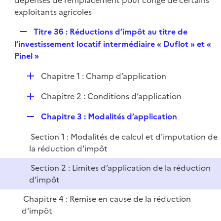
dépenses de remplacement pour congé de certains
exploitants agricoles
R
Titre 36 : Réductions d’impôt au titre de
e
l’investissement locatif intermédiaire « Duflot » et «
p
Pinel »
l
D
Chapitre 1 : Champ d’application
i
é
e
D
Chapitre 2 : Conditions d’application
p
r
é
l
R
Chapitre 3 : Modalités d’application
p
i
e
l
e
Section 1 : Modalités de calcul et d'imputation de
p
i
r
la réduction d'impôt
l
e
i
r
Section 2 : Limites d’application de la réduction
e
d’impôt
r
Chapitre 4 : Remise en cause de la réduction
d'impôt