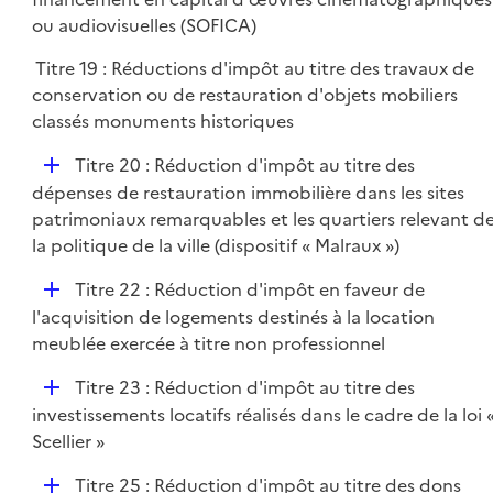
i
p
ou audiovisuelles (SOFICA)
e
l
r
Titre 19 : Réductions d'impôt au titre des travaux de
i
conservation ou de restauration d'objets mobiliers
e
classés monuments historiques
r
D
Titre 20 : Réduction d'impôt au titre des
é
dépenses de restauration immobilière dans les sites
p
patrimoniaux remarquables et les quartiers relevant d
l
la politique de la ville (dispositif « Malraux »)
i
D
Titre 22 : Réduction d'impôt en faveur de
e
é
l'acquisition de logements destinés à la location
r
p
meublée exercée à titre non professionnel
l
D
Titre 23 : Réduction d'impôt au titre des
i
é
investissements locatifs réalisés dans le cadre de la loi 
e
p
Scellier »
r
l
D
Titre 25 : Réduction d'impôt au titre des dons
i