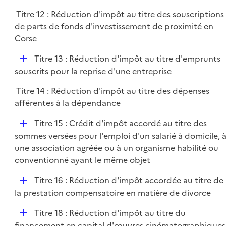
Titre 12 : Réduction d'impôt au titre des souscriptions
de parts de fonds d'investissement de proximité en
Corse
D
Titre 13 : Réduction d'impôt au titre d'emprunts
é
souscrits pour la reprise d'une entreprise
p
Titre 14 : Réduction d'impôt au titre des dépenses
l
afférentes à la dépendance
i
e
D
Titre 15 : Crédit d'impôt accordé au titre des
r
é
sommes versées pour l'emploi d'un salarié à domicile, 
p
une association agréée ou à un organisme habilité ou
l
conventionné ayant le même objet
i
D
Titre 16 : Réduction d'impôt accordée au titre de
e
é
la prestation compensatoire en matière de divorce
r
p
D
Titre 18 : Réduction d'impôt au titre du
l
é
financement en capital d'œuvres cinématographiques