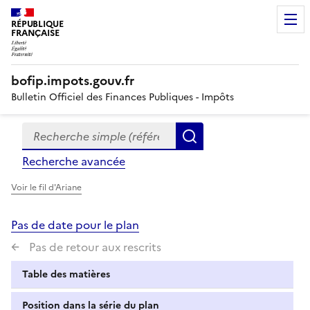
RÉPUBLIQUE
FRANÇAISE
bofip.impots.gouv.fr
Bulletin Officiel des Finances Publiques - Impôts
Recherche simple (références, mots clés, partie du titre
Formulaire
Rechercher
de
Recherche avancée
recherche
Voir le fil d'Ariane
Pas de date pour le plan
Pas de retour aux rescrits
Table des matières
Position dans la série du plan