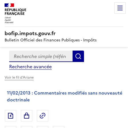
RÉPUBLIQUE
FRANÇAISE
bofip.impots.gouv.fr
Bulletin Officiel des Finances Publiques - Impôts
Recherche simple (références, mots clés, partie du titre
Formulaire
Rechercher
de
Recherche avancée
recherche
Voir le fil d'Ariane
11/02/2013 : Commentaires modifiés sans nouveauté
doctrinale
Exporter le document au format pdf
Permalien : adresse web de ce doc