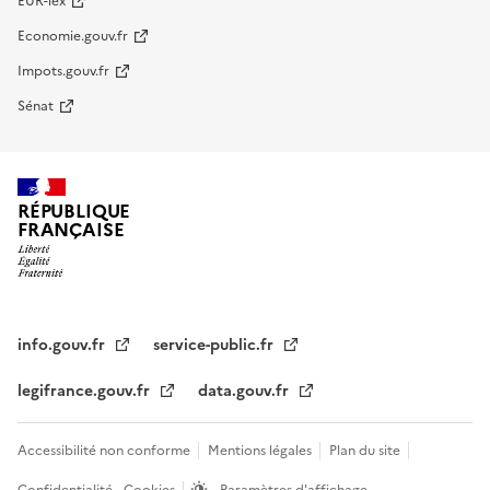
EUR-lex
Economie.gouv.fr
Impots.gouv.fr
Sénat
RÉPUBLIQUE
FRANÇAISE
info.gouv.fr
service-public.fr
legifrance.gouv.fr
data.gouv.fr
Accessibilité non conforme
Mentions légales
Plan du site
Confidentialité - Cookies
Paramètres d'affichage