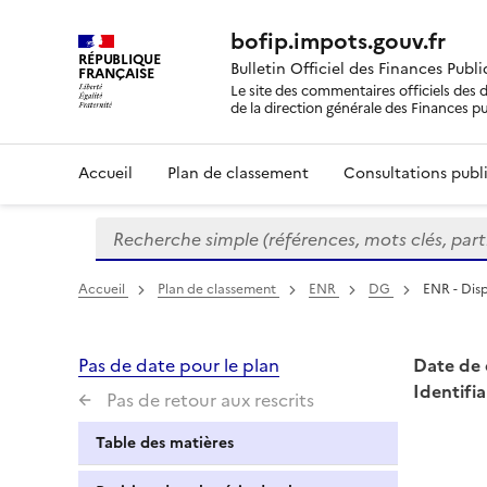
bofip.impots.gouv.fr
RÉPUBLIQUE
Bulletin Officiel des Finances Publ
FRANÇAISE
Le site des commentaires officiels des d
de la direction générale des Finances p
Accueil
Plan de classement
Consultations publi
Recherche simple (références, mots clés, partie 
Formulaire
de
recherche
Accueil
Plan de classement
ENR
DG
ENR - Disp
Pas de date pour le plan
Date de 
Identifia
Pas de retour aux rescrits
Table des matières