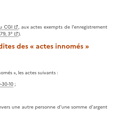
du CGI
, aux actes exempts de l'enregistrement
679, 3°
).
 dites des « actes innomés »
omés », les actes suivants :
-30-10
;
 envers une autre personne d'une somme d'argent