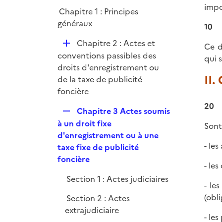
p
impo
Chapitre 1 : Principes
l
généraux
i
10
e
D
Chapitre 2 : Actes et
Ce d
r
é
conventions passibles des
qui 
p
droits d'enregistrement ou
II.
l
de la taxe de publicité
i
foncière
e
20
R
Chapitre 3 Actes soumis
r
e
à un droit fixe
Sont
p
d'enregistrement ou à une
- le
l
taxe fixe de publicité
i
foncière
- le
e
Section 1 : Actes judiciaires
r
- le
(obli
Section 2 : Actes
extrajudiciaire
- le