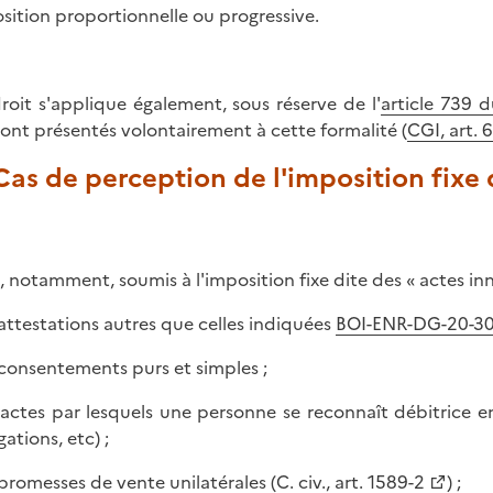
sition proportionnelle ou progressive.
roit s'applique également, sous réserve de l'
article 739 
sont présentés volontairement à cette formalité (
CGI, art. 
 Cas de perception de l'imposition fixe
, notamment, soumis à l'imposition fixe dite des « actes inn
s attestations autres que celles indiquées
BOI-ENR-DG-20-30
s consentements purs et simples ;
s actes par lesquels une personne se reconnaît débitrice
gations, etc) ;
s promesses de vente unilatérales (
C. civ., art. 1589-2
) ;