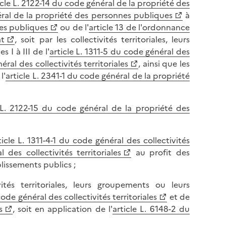
icle L. 2122-14 du code général de la propriété des
e
a
éral de la propriété des personnes publiques
à
l
p
nes publiques
ou de l'
article 13 de l'ordonnance
a
a
at
, soit par les collectivités territoriales, leurs
p
g
I à III de l'
article L. 1311-5 du code général des
a
e
éral des collectivités territoriales
, ainsi que les
g
l'
article L. 2341-1 du code général de la propriété
e
 L. 2122-15 du code général de la propriété des
ticle L. 1311-4-1 du code général des collectivités
 des collectivités territoriales
au profit des
blissements publics ;
tés territoriales, leurs groupements ou leurs
code général des collectivités territoriales
et de
s
, soit en application de l'
article L. 6148-2 du