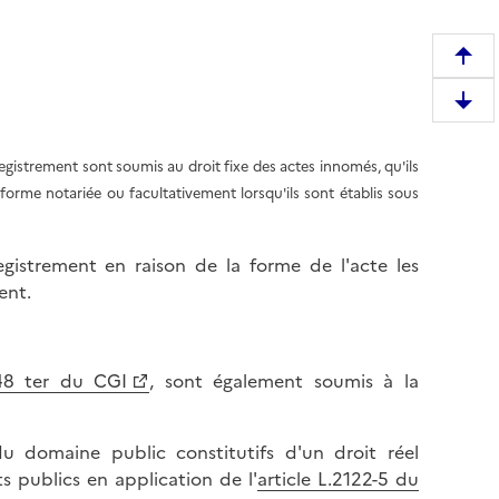
R
e
D
m
e
o
s
registrement sont soumis au droit fixe des actes innomés, qu'ils
n
c
a forme notariée ou facultativement lorsqu'ils sont établis sous
t
e
e
n
r
registrement en raison de la forme de l'acte les
d
e
ent.
r
n
e
h
e
a
n
048 ter du CGI
, sont également soumis à la
u
b
t
a
d
du domaine public constitutifs d'un droit réel
s
e
ts publics en application de l'
article L.2122-5 du
d
l