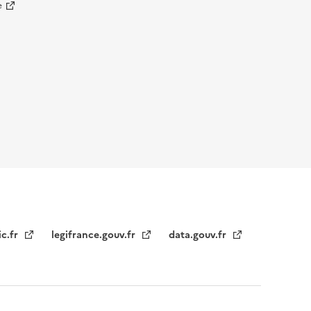
e
ic.fr
legifrance.gouv.fr
data.gouv.fr