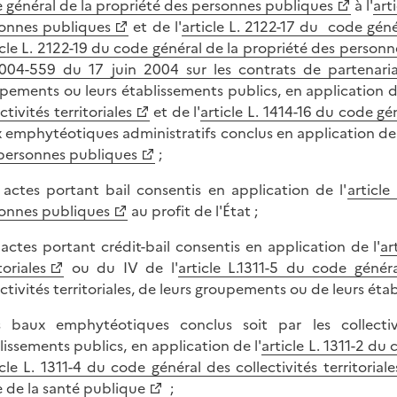
 général de la propriété des personnes publiques
à l'
art
onnes publiques
et de l'
article L. 2122-17 du code gén
icle L. 2122-19 du code général de la propriété des person
004-559 du 17 juin 2004 sur les contrats de partenari
pements ou leurs établissements publics, en application des 
ctivités territoriales
et de l'
article L. 1414-16 du code gén
 emphytéotiques administratifs conclus en application de 
personnes publiques
;
s actes portant bail consentis en application de l'
article
onnes publiques
au profit de l'État ;
s actes portant crédit-bail consentis en application de l'
ar
toriales
ou du IV de l'
article L.1311-5 du code général
ectivités territoriales, de leurs groupements ou de leurs éta
s baux emphytéotiques conclus soit par les collectivi
lissements publics, en application de l'
article L. 1311-2 du 
icle L. 1311-4 du code général des collectivités territoriale
 de la santé publique
;