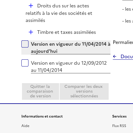
p
e
D
Droits dus sur les actes
l
- le
r
é
relatifs à la vie des sociétés et
i
p
assimilés
- le
e
l
r
D
Timbre et taxes assimilées
i
é
e
Permalie
Versions sur la période
Version en vigueur du 11/04/2014 à
p
r
aujourd'hui
l
Docu
i
Version en vigueur du 12/09/2012
e
au 11/04/2014
r
Quitter la
Comparer les deux
comparaison
versions
de version
sélectionnées
Informations et contact
Services
Aide
Flux RSS