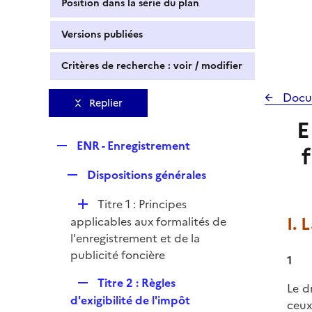
Position dans la série du plan
Versions publiées
Critères de recherche : voir / modifier
Docu
Replier
E
R
ENR - Enregistrement
e
R
Dispositions générales
p
e
l
D
Titre 1 : Principes
p
i
é
I. 
applicables aux formalités de
l
e
p
l'enregistrement et de la
i
r
l
publicité foncière
e
1
i
r
R
Titre 2 : Règles
e
Le dr
e
d'exigibilité de l'impôt
r
ceux