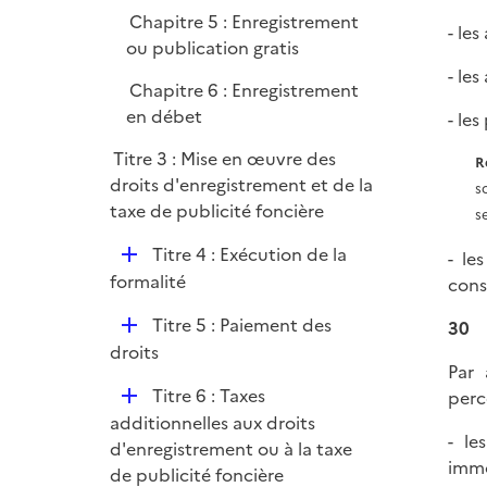
Chapitre 5 : Enregistrement
- le
ou publication gratis
- le
Chapitre 6 : Enregistrement
en débet
- les
Titre 3 : Mise en œuvre des
R
droits d'enregistrement et de la
s
taxe de publicité foncière
se
D
Titre 4 : Exécution de la
- le
é
formalité
cons
p
D
Titre 5 : Paiement des
30
l
é
droits
i
Par 
p
e
D
Titre 6 : Taxes
perce
l
r
é
additionnelles aux droits
i
- le
p
d'enregistrement ou à la taxe
e
immo
l
de publicité foncière
r