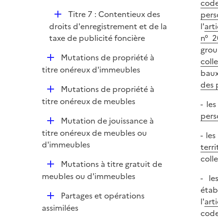
code
i
D
Titre 7 : Contentieux des
pers
e
é
droits d'enregistrement et de la
l'
art
r
p
taxe de publicité foncière
n° 2
l
grou
D
Mutations de propriété à
i
colle
é
titre onéreux d'immeubles
e
baux
p
r
des 
D
Mutations de propriété à
l
é
titre onéreux de meubles
i
- le
p
e
pers
D
Mutation de jouissance à
l
r
é
titre onéreux de meubles ou
i
- le
p
d'immeubles
e
terri
l
r
coll
D
Mutations à titre gratuit de
i
é
meubles ou d'immeubles
- le
e
p
étab
r
D
Partages et opérations
l
l'
art
é
assimilées
i
code