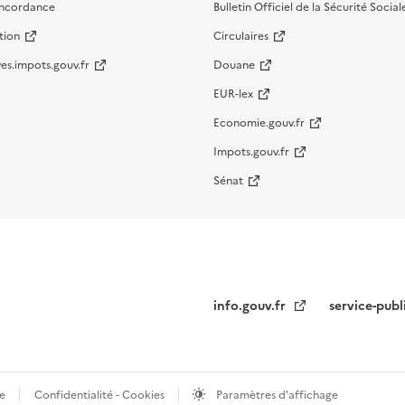
oncordance
Bulletin Officiel de la Sécurité Social
tion
Circulaires
es.impots.gouv.fr
Douane
EUR-lex
Economie.gouv.fr
Impots.gouv.fr
Sénat
info.gouv.fr
service-publ
te
Confidentialité - Cookies
Paramètres d'affichage