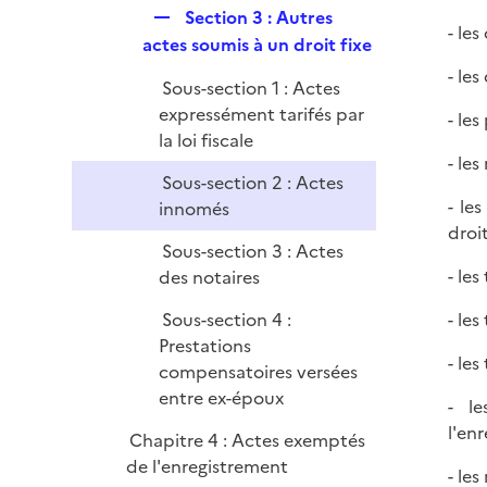
R
Section 3 : Autres
- le
e
actes soumis à un droit fixe
p
- les
Sous-section 1 : Actes
l
expressément tarifés par
- les
i
la loi fiscale
e
- le
r
Sous-section 2 : Actes
- le
innomés
droi
Sous-section 3 : Actes
- le
des notaires
Sous-section 4 :
- le
Prestations
- le
compensatoires versées
entre ex-époux
- le
l'en
Chapitre 4 : Actes exemptés
de l'enregistrement
- les