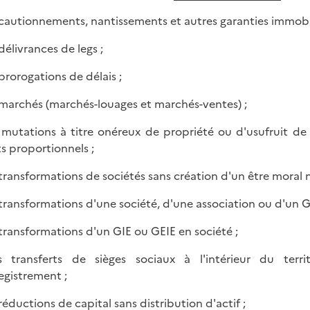
s cautionnements, nantissements et autres garanties immobil
 délivrances de legs ;
 prorogations de délais ;
s marchés (marchés-louages et marchés-ventes) ;
s mutations à titre onéreux de propriété ou d'usufruit 
ts proportionnels ;
s transformations de sociétés sans création d'un être moral 
s transformations d'une société, d'une association ou d'un GE
s transformations d'un GIE ou GEIE en société ;
s transferts de sièges sociaux à l'intérieur du terr
registrement ;
 réductions de capital sans distribution d'actif ;