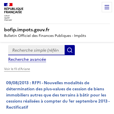
RÉPUBLIQUE
FRANÇAISE
bofip.impots.gouv.fr
Bulletin Officiel des Finances Publiques - Impôts
Recherche simple (références, mots clés, partie du titre
Formulaire
Rechercher
de
Recherche avancée
recherche
Voir le fil d'Ariane
09/08/2013 : RFPI - Nouvelles modalités de
détermination des plus-values de cession de biens
immobiliers autres que des terrains à bâtir pour les
cessions réalisées à compter du 1er septembre 2013 -
Rectificatif