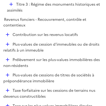
p
D
Titre 3 : Régime des monuments historiques et
l
é
assimilés
i
p
e
Revenus fonciers - Recouvrement, contrôle et
l
r
contentieux
i
e
D
Contribution sur les revenus locatifs
r
é
D
Plus-values de cession d'immeubles ou de droits
p
é
relatifs à un immeuble
l
p
i
D
Prélèvement sur les plus-values immobilières des
l
e
é
non-résidents
i
r
p
e
D
Plus-values de cessions de titres de sociétés à
l
r
é
prépondérance immobilière
i
p
e
D
Taxe forfaitaire sur les cessions de terrains nus
l
r
é
devenus constructibles
i
p
e
D
Taxe sur les plus-values immobilières élevées