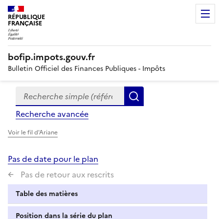
RÉPUBLIQUE
FRANÇAISE
bofip.impots.gouv.fr
Bulletin Officiel des Finances Publiques - Impôts
Recherche simple (références, mots clés, partie du titre
Formulaire
Rechercher
de
Recherche avancée
recherche
Voir le fil d'Ariane
Pas de date pour le plan
Pas de retour aux rescrits
Table des matières
Position dans la série du plan