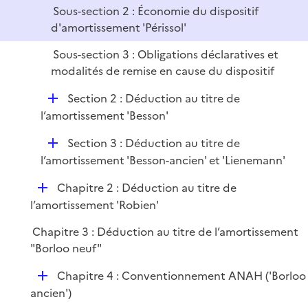
e
Sous-section 2 : Économie du dispositif
r
d'amortissement 'Périssol'
Sous-section 3 : Obligations déclaratives et
modalités de remise en cause du dispositif
D
Section 2 : Déduction au titre de
é
l’amortissement 'Besson'
p
D
Section 3 : Déduction au titre de
l
é
l’amortissement 'Besson-ancien' et 'Lienemann'
i
p
e
D
Chapitre 2 : Déduction au titre de
l
r
é
l’amortissement 'Robien'
i
p
e
Chapitre 3 : Déduction au titre de l’amortissement
l
r
"Borloo neuf"
i
e
D
Chapitre 4 : Conventionnement ANAH ('Borloo
r
é
ancien')