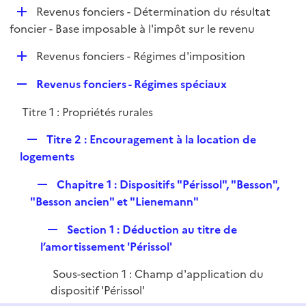
i
D
Revenus fonciers - Détermination du résultat
p
e
é
foncier - Base imposable à l'impôt sur le revenu
l
r
p
i
D
Revenus fonciers - Régimes d'imposition
l
e
é
i
r
R
Revenus fonciers - Régimes spéciaux
p
e
e
l
r
Titre 1 : Propriétés rurales
p
i
l
e
R
Titre 2 : Encouragement à la location de
i
r
e
logements
e
p
r
R
Chapitre 1 : Dispositifs "Périssol", "Besson",
l
e
"Besson ancien" et "Lienemann"
i
p
e
R
Section 1 : Déduction au titre de
l
r
e
l’amortissement 'Périssol'
i
p
e
Sous-section 1 : Champ d'application du
l
r
dispositif 'Périssol'
i