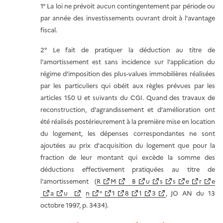
1° La loi ne prévoit aucun contingentement par période ou
par année des investissements ouvrant droit à l'avantage
fiscal.
2° Le fait de pratiquer la déduction au titre de
l'amortissement est sans incidence sur l'application du
régime d'imposition des plus-values immobilières réalisées
par les particuliers qui obéit aux règles prévues par les
articles 150 U et suivants du CGI. Quand des travaux de
reconstruction, d'agrandissement et d'amélioration ont
été réalisés postérieurement à la première mise en location
du logement, les dépenses correspondantes ne sont
ajoutées au prix d'acquisition du logement que pour la
fraction de leur montant qui excède la somme des
déductions effectivement pratiquées au titre de
l'amortissement (
R
M
B
u
s
s
e
r
e
a
u
n
°
1
8
1
3
, JO AN du 13
octobre 1997, p. 3434).