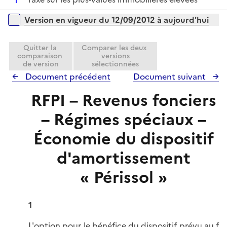
l
r
é
i
Versions sur la période
Version en vigueur du 12/09/2012 à aujourd'hui
p
e
l
r
i
Quitter la
Comparer les deux
comparaison
versions
e
de version
sélectionnées
r
Document précédent
Document suivant
RFPI – Revenus fonciers
– Régimes spéciaux –
Économie du dispositif
d'amortissement
« Périssol »
1
L'option pour le bénéfice du dispositif prévu au
f