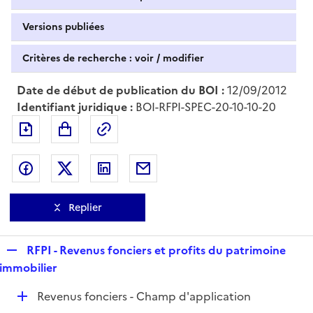
Versions publiées
Critères de recherche : voir / modifier
Date de début de publication du BOI :
12/09/2012
Identifiant juridique :
BOI-RFPI-SPEC-20-10-10-20
Exporter le document au format pdf
Permalien : adresse web de ce doc
Partager sur Facebook
Partager sur Twitter
Partager sur LinkedIn
Partager par messagerie
Replier
R
RFPI - Revenus fonciers et profits du patrimoine
e
immobilier
p
D
Revenus fonciers - Champ d'application
l
é