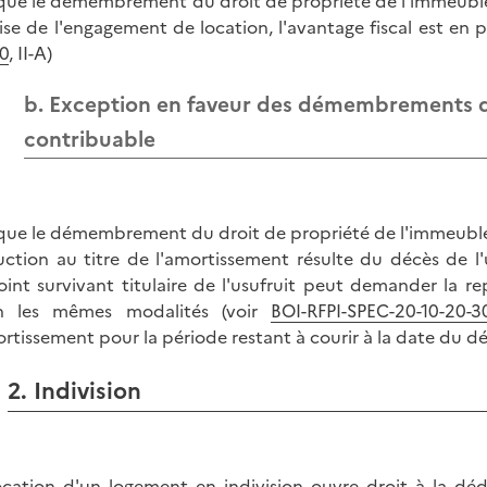
que le démembrement du droit de propriété de l'immeuble o
rise de l'engagement de location, l'avantage fiscal est en 
0
, II-A)
b. Exception en faveur des démembrements d
contribuable
que le démembrement du droit de propriété de l'immeuble o
ction au titre de l'amortissement résulte du décès de 
oint survivant titulaire de l'usufruit peut demander la r
on les mêmes modalités (voir
BOI-RFPI-SPEC-20-10-20-3
ortissement pour la période restant à courir à la date du dé
2. Indivision
ocation d'un logement en indivision ouvre droit à la déd