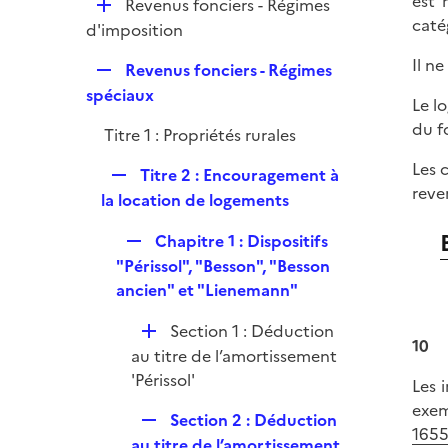
est 
D
Revenus fonciers - Régimes
e
caté
é
d'imposition
r
p
Il n
R
Revenus fonciers - Régimes
l
e
spéciaux
i
Le l
p
e
du f
Titre 1 : Propriétés rurales
l
r
i
Les 
R
Titre 2 : Encouragement à
e
reve
e
la location de logements
r
p
R
Chapitre 1 : Dispositifs
l
e
"Périssol", "Besson", "Besson
i
p
ancien" et "Lienemann"
e
l
r
D
Section 1 : Déduction
i
10
é
au titre de l’amortissement
e
p
'Périssol'
r
Les 
l
exem
R
Section 2 : Déduction
i
1655
e
au titre de l’amortissement