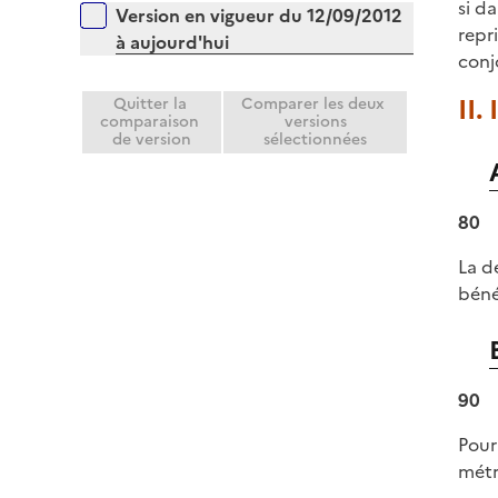
r
si d
Versions sur la période
Version en vigueur du 12/09/2012
l
repr
à aujourd'hui
i
conj
e
r
II
Quitter la
Comparer les deux
comparaison
versions
de version
sélectionnées
80
La d
béné
90
Pour
métr