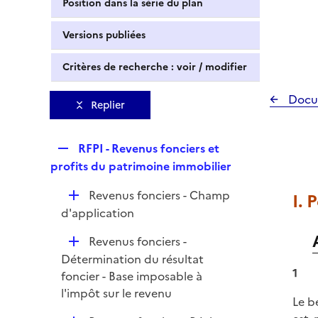
Position dans la série du plan
Versions publiées
Critères de recherche : voir / modifier
Docu
Replier
R
RFPI - Revenus fonciers et
e
profits du patrimoine immobilier
p
D
Revenus fonciers - Champ
I.
l
é
d'application
i
p
e
D
Revenus fonciers -
l
r
é
Détermination du résultat
i
1
p
foncier - Base imposable à
e
l
l'impôt sur le revenu
r
Le b
i