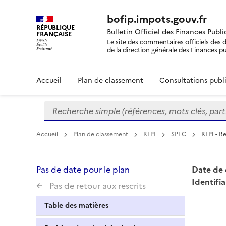
bofip.impots.gouv.fr
RÉPUBLIQUE
Bulletin Officiel des Finances Publ
FRANÇAISE
Le site des commentaires officiels des d
de la direction générale des Finances p
Accueil
Plan de classement
Consultations publi
Recherche simple (références, mots clés, partie 
Formulaire
de
recherche
Accueil
Plan de classement
RFPI
SPEC
RFPI - R
Pas de date pour le plan
Date de 
Identifia
Pas de retour aux rescrits
Table des matières