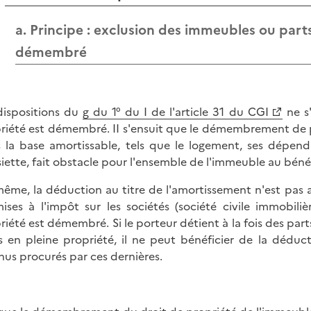
a. Principe : exclusion des immeubles ou parts
démembré
dispositions du
g du 1° du I de l'article 31 du CGI
ne s
riété est démembré. II s'ensuit que le démembrement de p
 la base amortissable, tels que le logement, ses dépend
siette, fait obstacle pour l'ensemble de l'immeuble au béné
ême, la déduction au titre de l'amortissement n'est pas 
ises à l'impôt sur les sociétés (société civile immobiliè
riété est démembré. Si le porteur détient à la fois des par
s en pleine propriété, il ne peut bénéficier de la déduc
nus procurés par ces dernières.