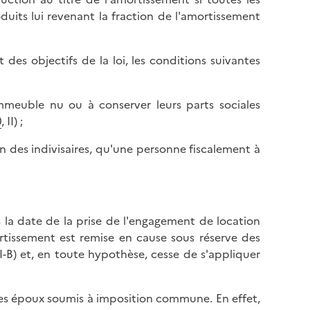
l
p
duits lui revenant la fraction de l'amortissement
a
a
p
g
a
e
 des objectifs de la loi, les conditions suivantes
g
e
'immeuble nu ou à conserver leurs parts sociales
0
, II) ;
n des indivisaires, qu'une personne fiscalement à
ès la date de la prise de l'engagement de location
rtissement est remise en cause sous réserve des
I-B) et, en toute hypothèse, cesse de s'appliquer
 des époux soumis à imposition commune. En effet,