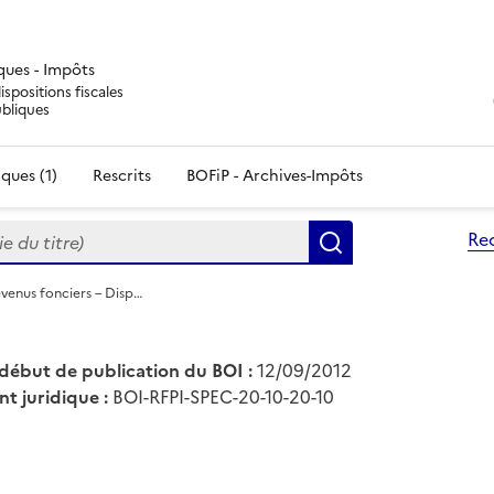
iques - Impôts
ispositions fiscales
ubliques
ques (1)
Rescrits
BOFiP - Archives-Impôts
du titre)
Re
Rechercher
evenus fonciers – Disp…
début de publication du BOI :
12/09/2012
nt juridique :
BOI-RFPI-SPEC-20-10-20-10