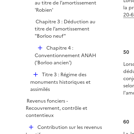
Lors
é
au titre de l’amortissement
r
la p
p
'Robien'
20-6
l
Chapitre 3 : Déduction au
i
titre de l’amortissement
e
"Borloo neuf"
r
D
Chapitre 4 :
50
é
Conventionnement ANAH
p
('Borloo ancien')
Lors
l
dédu
D
Titre 3 : Régime des
i
conj
é
monuments historiques et
e
sel
p
assimilés
r
l'am
l
Revenus fonciers -
i
Recouvrement, contrôle et
e
contentieux
r
60
D
Contribution sur les revenus
La l