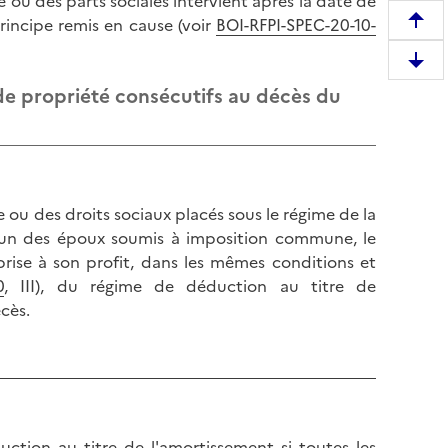
u des parts sociales intervient après la date de
principe remis en cause (voir
BOI-RFPI-SPEC-20-10-
R
e
D
m
e propriété consécutifs au décès du
e
o
s
n
c
t
e
e
n
r
u des droits sociaux placés sous le régime de la
d
e
l'un des époux soumis à imposition commune, le
r
n
eprise à son profit, dans les mêmes conditions et
e
h
0
, III), du régime de déduction au titre de
e
a
cès.
n
u
b
t
a
d
s
e
d
l
e
a
uction au titre de l'amortissement si toutes les