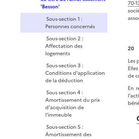
e
70-1
p
'Besson'
r
soci
l
asso
Sous-section 1 :
i
Personnes concernés
e
r
Sous-section 2 :
Affectation des
20
logements
Les 
Sous-section 3 :
Elle
Conditions d'application
de c
de la déduction
En r
Sous section 4 :
l'ac
Amortissement du prix
béné
d'acquisition de
l'immeuble
Sous-section 5 :
Amortissement des