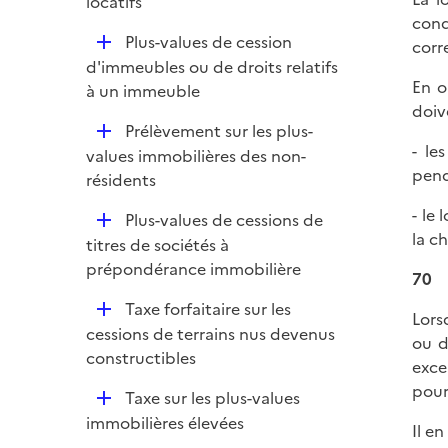
é
locatifs
cond
p
D
Plus-values de cession
corr
l
é
d'immeubles ou de droits relatifs
i
En o
p
à un immeuble
e
doiv
l
r
D
Prélèvement sur les plus-
i
- le
é
values immobilières des non-
e
pend
p
résidents
r
l
- le
D
Plus-values de cessions de
i
la c
é
titres de sociétés à
e
p
prépondérance immobilière
r
70
l
D
Taxe forfaitaire sur les
i
Lors
é
cessions de terrains nus devenus
e
ou d
p
constructibles
r
exce
l
pour 
D
Taxe sur les plus-values
i
é
immobilières élevées
e
Il e
p