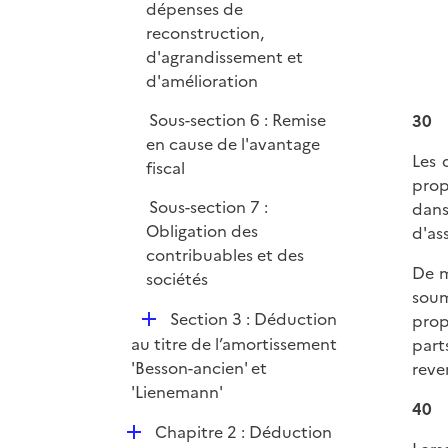
dépenses de
reconstruction,
d'agrandissement et
d'amélioration
Sous-section 6 : Remise
30
en cause de l'avantage
Les 
fiscal
prop
Sous-section 7 :
dans
Obligation des
d'as
contribuables et des
De m
sociétés
soum
D
Section 3 : Déduction
prop
é
au titre de l’amortissement
part
p
'Besson-ancien' et
reve
l
'Lienemann'
40
i
D
Chapitre 2 : Déduction
e