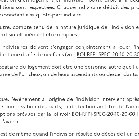
itions sont respectées. Chaque indivisaire déduit des pro
espondant à sa quote-part indivise.
utre, compte tenu de la nature juridique de l'indivision et
ent simultanément être remplies :
s indivisaires doivent s'engager conjointement à louer l
ant une durée de neuf ans (voir
BOI-RFPI-SPEC-20-10-20-3
 locataire du logement doit être une personne autre que l'u
harge de l'un deux, un de leurs ascendants ou descendants.
que, l'événement à l'origine de l'indivision intervient apr
e conservation des parts, la déduction au titre de l'amo
ptions prévues par la loi (voir
BOI-RFPI-SPEC-20-10-20-60
I
l'avenir.
n est de même quand l'indivision résulte du décès de l'un