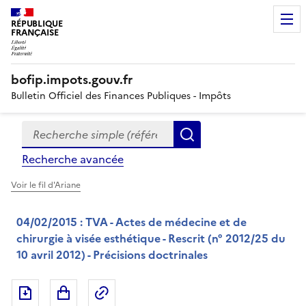
RÉPUBLIQUE
FRANÇAISE
bofip.impots.gouv.fr
Bulletin Officiel des Finances Publiques - Impôts
Recherche simple (références, mots clés, partie du titre
Formulaire
Rechercher
de
Recherche avancée
recherche
Voir le fil d'Ariane
04/02/2015 : TVA - Actes de médecine et de
chirurgie à visée esthétique - Rescrit (n° 2012/25 du
10 avril 2012) - Précisions doctrinales
Exporter le document au format pdf
Permalien : adresse web de ce doc