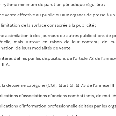
un rythme minimum de parution périodique régulière ;
une vente effective au public ou aux organes de presse à 
a limitation de la surface consacrée à la publicité ;
une assimilation à des journaux ou autres publications de 
rielle, mais surtout en raison de leur contenu, de le
ination, de leurs modalités de vente.
critères définis par les dispositions de
l'article 72 de l'annex
-II-A
.
 la deuxième catégorie (
CGI,
art
.
73 de l'annexe III
blications d'associations d'anciens combattants, de mutilés
blications d'information professionnelle éditées par les orga