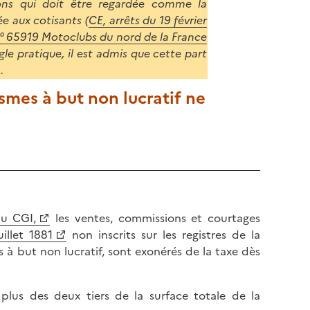
tions qui doit être regardée comme la
ée aux cotisants (
CE, arrêts du 19 février
° 65919 Motoclubs du nord de la France
ègle pratique, il est admis que cette part
.
ismes à but non lucratif ne
du CGI,
les ventes, commissions et courtages
uillet 1881
non inscrits sur les registres de la
s à but non lucratif, sont exonérés de la taxe dès
plus des deux tiers de la surface totale de la