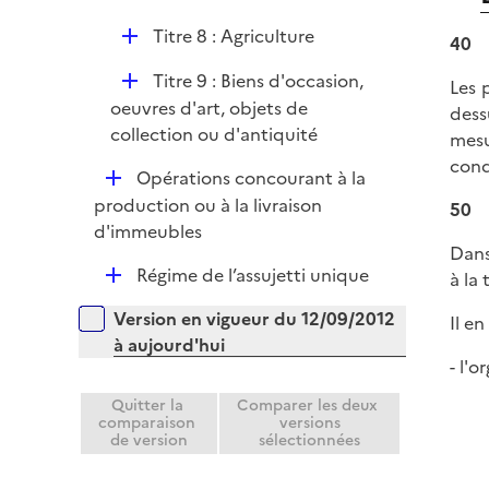
i
D
Titre 8 : Agriculture
e
40
é
r
D
Titre 9 : Biens d'occasion,
p
Les 
é
oeuvres d'art, objets de
l
dess
p
collection ou d'antiquité
i
mesu
l
e
cond
D
Opérations concourant à la
i
r
é
production ou à la livraison
50
e
p
d'immeubles
r
Dans
l
D
Régime de l’assujetti unique
à la 
i
é
e
Versions sur la période
Version en vigueur du 12/09/2012
Il e
p
r
à aujourd'hui
l
- l'
i
e
Quitter la
Comparer les deux
comparaison
versions
r
de version
sélectionnées