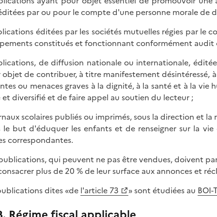
blications ayant pour objet essentiel de promouvoir une 
éditées par ou pour le compte d'une personne morale de dr
blications éditées par les sociétés mutuelles régies par le c
pements constitués et fonctionnant conformément audit 
blications, de diffusion nationale ou internationale, édité
 objet de contribuer, à titre manifestement désintéressé, à
intes ou menaces graves à la dignité, à la santé et à la vie
 et diversifié et de faire appel au soutien du lecteur ;
urnaux scolaires publiés ou imprimés, sous la direction et la
 le but d'éduquer les enfants et de renseigner sur la vie et
es correspondantes.
publications, qui peuvent ne pas être vendues, doivent para
consacrer plus de 20 % de leur surface aux annonces et réc
publications dites «de
l'article 73
» sont étudiées au
BOI-T
B. Régime fiscal applicable