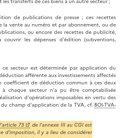
 les transferts de ces biens à un autre secteur ;
l
p
a
a
p
dition de publications de presse ; ces recettes
g
a
e la vente au numéro et par abonnement, ou de
e
g
blications, ou encore des recettes de publicité,
e
couvrir les dépenses d'édition (subventions,
à ce secteur est déterminée par application du
a déduction afférente aux investissements affectés
un coefficient de déduction commun à ces deux
e à chaque secteur n'a pu être comptabilisée
réalisation d'opérations imposables en vertu des
s du champ d'application de la TVA, cf.
BOI-TVA-
l'article 73
de l'annexe III au CGI est
e d'imposition, il y a lieu de considérer