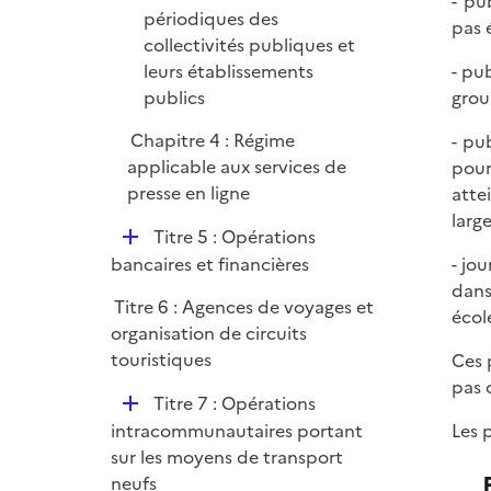
- pu
périodiques des
pas 
collectivités publiques et
leurs établissements
- pu
publics
grou
Chapitre 4 : Régime
- pu
applicable aux services de
pour
presse en ligne
atte
large
D
Titre 5 : Opérations
é
bancaires et financières
- jo
p
dans
Titre 6 : Agences de voyages et
l
écol
organisation de circuits
i
touristiques
Ces 
e
pas 
r
D
Titre 7 : Opérations
é
intracommunautaires portant
Les 
p
sur les moyens de transport
l
neufs