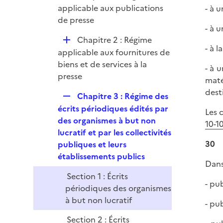
e
é
applicable aux publications
- à 
i
r
p
de presse
e
- à 
l
r
D
Chapitre 2 : Régime
i
- à l
é
applicable aux fournitures de
e
p
biens et de services à la
r
- à 
l
presse
maté
i
dest
R
Chapitre 3 : Régime des
e
e
écrits périodiques édités par
r
Les 
p
des organismes à but non
10-10
l
lucratif et par les collectivités
i
30
publiques et leurs
e
établissements publics
Dans
r
Section 1 : Écrits
- pu
périodiques des organismes
à but non lucratif
- pu
Section 2 : Écrits