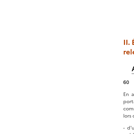
II.
rel
60
En a
port
comm
lors 
- d'