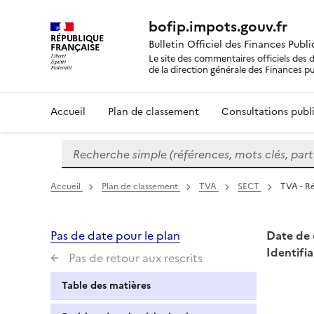
bofip.impots.gouv.fr
RÉPUBLIQUE
Bulletin Officiel des Finances Publ
FRANÇAISE
Le site des commentaires officiels des d
de la direction générale des Finances p
Accueil
Plan de classement
Consultations publi
Recherche simple (références, mots clés, partie 
Formulaire
de
recherche
Accueil
Plan de classement
TVA
SECT
TVA - Ré
Pas de date pour le plan
Date de 
Identifia
Pas de retour aux rescrits
Table des matières