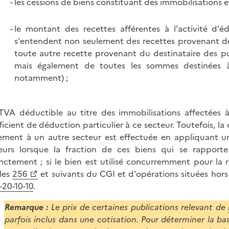
les cessions de biens constituant des immobilisations et
le montant des recettes afférentes à l'activité d'é
s'entendent non seulement des recettes provenant d
toute autre recette provenant du destinataire des pu
mais également de toutes les sommes destinées à 
notamment) ;
 TVA déductible au titre des immobilisations affectées 
ficient de déduction particulier à ce secteur. Toutefois, l
ement à un autre secteur est effectuée en appliquant 
eurs lorsque la fraction de ces biens qui se rapport
inctement ; si le bien est utilisé concurremment pour la 
cles
256
et suivants du CGI et d'opérations situées hor
20-10-10
.
Remarque :
Le prix de certaines publications relevant de
parfois inclus dans une cotisation. Pour déterminer la bas