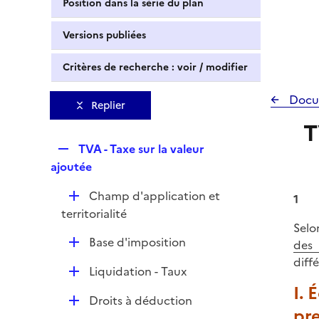
Position dans la série du plan
Versions publiées
Critères de recherche : voir / modifier
Docu
Replier
T
R
TVA - Taxe sur la valeur
e
ajoutée
p
D
Champ d'application et
l
1
é
territorialité
i
Selo
p
e
D
Base d'imposition
des 
l
r
é
diffé
i
D
Liquidation - Taux
p
e
é
I. 
l
r
D
Droits à déduction
p
i
pr
é