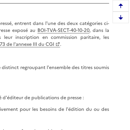
R
e
D
m
ressé, entrent dans l'une des deux catégories ci-
e
o
presse exposé au
BOI-TVA-SECT-40-10-20
, dans la
s
n
 leur inscription en commission paritaire, les
c
t
73 de l'annexe III du CGI
.
e
e
n
r
d
e
té distinct regroupant l'ensemble des titres soumis
r
n
e
h
e
a
n
u
b
é d'éditeur de publications de presse :
t
a
d
usivement pour les besoins de l'édition du ou des
s
e
d
l
e
a