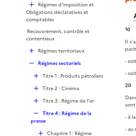
l
e
D
Régimes d'imposition et
p
i
r
é
Obligations déclaratives et
l
e
p
comptables
i
r
l
e
10
Recouvrement, contrôle et
i
r
contentieux
e
Il s
r
pari
D
Régimes territoriaux
é
- soi
R
Régimes sectoriels
p
e
l
- soi
D
Titre 1 : Produits pétroliers
p
i
é
l
20
e
D
Titre 2 : Cinéma
p
i
r
é
l
Dans
e
D
Titre 3 : Régime de l'or
p
i
sont
r
é
l
e
R
Titre 4 : Régime de la
p
- à 
i
r
e
presse
l
e
p
- au 
i
r
D
Chapitre 1 : Régime
l