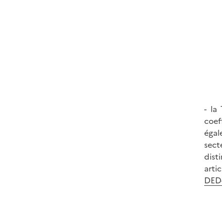
- la
coef
égal
sect
dist
arti
DED-