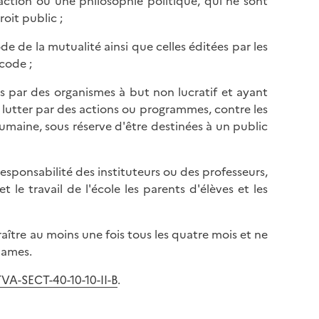
action ou une philosophie politique, qui ne sont
oit public ;
ode de la mutualité ainsi que celles éditées par les
code ;
es par des organismes à but non lucratif et ayant
 lutter par des actions ou programmes, contre les
 humaine, sous réserve d'être destinées à un public
 responsabilité des instituteurs ou des professeurs,
 le travail de l'école les parents d'élèves et les
ître au moins une fois tous les quatre mois et ne
lames.
VA-SECT-40-10-10-II-B
.