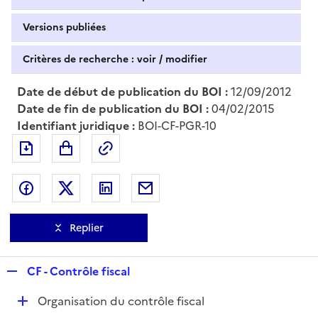
Versions publiées
Critères de recherche : voir / modifier
Date de début de publication du BOI :
12/09/2012
Date de fin de publication du BOI :
04/02/2015
Identifiant juridique :
BOI-CF-PGR-10
Exporter le document au format pdf
Permalien : adresse web de ce doc
Partager sur Facebook
Partager sur Twitter
Partager sur LinkedIn
Partager par messagerie
Replier
R
CF - Contrôle fiscal
e
D
Organisation du contrôle fiscal
p
é