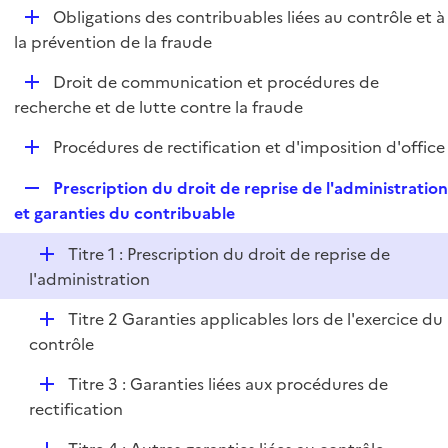
l
D
Obligations des contribuables liées au contrôle et à
p
i
é
la prévention de la fraude
l
e
p
i
r
D
Droit de communication et procédures de
l
e
é
recherche et de lutte contre la fraude
i
r
p
e
D
Procédures de rectification et d'imposition d'office
l
r
é
i
R
Prescription du droit de reprise de l'administratio
p
e
e
et garanties du contribuable
l
r
p
i
D
Titre 1 : Prescription du droit de reprise de
l
e
é
l'administration
i
r
p
e
D
Titre 2 Garanties applicables lors de l'exercice du
l
r
é
contrôle
i
p
e
D
Titre 3 : Garanties liées aux procédures de
l
r
é
rectification
i
p
e