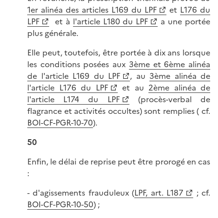
1er alinéa des articles L169 du LPF
et
L176 du
LPF
et à
l'article L180 du LPF
a une portée
plus générale.
Elle peut, toutefois, être portée à dix ans lorsque
les conditions posées aux
3ème et 6ème alinéa
de l'article L169 du LPF
, au
3ème alinéa de
l'article L176 du LPF
et au
2ème alinéa de
l'article L174 du LPF
(procès-verbal de
flagrance et activités occultes) sont remplies ( cf.
BOI-CF-PGR-10-70
).
50
Enfin, le délai de reprise peut être prorogé en cas
:
- d'agissements frauduleux (
LPF, art. L187
; cf.
BOI-CF-PGR-10-50
) ;