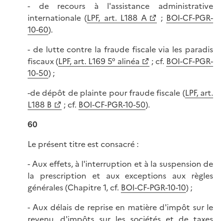
- de recours à l'assistance administrative
internationale (
LPF, art. L188 A
;
BOI-CF-PGR-
10-60
).
- de lutte contre la fraude fiscale via les paradis
fiscaux (
LPF, art. L169 5° alinéa
; cf.
BOI-CF-PGR-
10-50
) ;
-de dépôt de plainte pour fraude fiscale (
LPF, art.
L188 B
; cf.
BOI-CF-PGR-10-50
).
60
Le présent titre est consacré :
- Aux effets, à l'interruption et à la suspension de
la prescription et aux exceptions aux règles
générales (Chapitre 1, cf.
BOI-CF-PGR-10-10
) ;
- Aux délais de reprise en matière d'impôt sur le
revenu, d'impôts sur les sociétés et de taxes