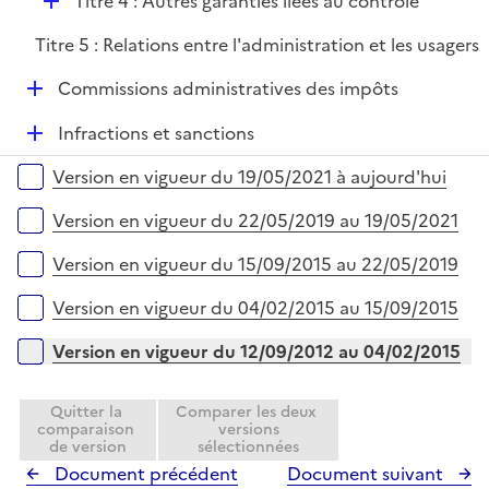
D
Titre 4 : Autres garanties liées au contrôle
l
r
é
i
Titre 5 : Relations entre l'administration et les usagers
p
e
l
r
D
Commissions administratives des impôts
i
é
e
D
Infractions et sanctions
p
r
é
l
Versions sur la période
Version en vigueur du 19/05/2021 à aujourd'hui
p
i
l
e
Version en vigueur du 22/05/2019 au 19/05/2021
i
r
e
Version en vigueur du 15/09/2015 au 22/05/2019
r
Version en vigueur du 04/02/2015 au 15/09/2015
Version en vigueur du 12/09/2012 au 04/02/2015
Quitter la
Comparer les deux
comparaison
versions
de version
sélectionnées
Document précédent
Document suivant