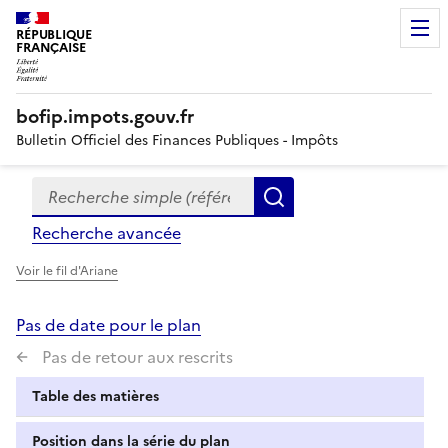
RÉPUBLIQUE
FRANÇAISE
bofip.impots.gouv.fr
Bulletin Officiel des Finances Publiques - Impôts
Recherche simple (références, mots clés, partie du titre
Formulaire
Rechercher
de
Recherche avancée
recherche
Voir le fil d'Ariane
Pas de date pour le plan
Pas de retour aux rescrits
Table des matières
Position dans la série du plan