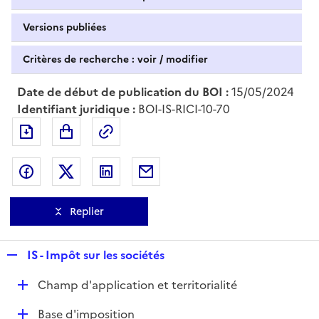
Versions publiées
Critères de recherche : voir / modifier
Date de début de publication du BOI :
15/05/2024
Identifiant juridique :
BOI-IS-RICI-10-70
Exporter le document au format pdf
Permalien : adresse web de ce doc
Partager sur Facebook
Partager sur Twitter
Partager sur LinkedIn
Partager par messagerie
Replier
R
IS - Impôt sur les sociétés
e
D
Champ d'application et territorialité
p
é
l
D
Base d'imposition
p