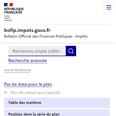
RÉPUBLIQUE
FRANÇAISE
bofip.impots.gouv.fr
Bulletin Officiel des Finances Publiques - Impôts
Recherche simple (références, mots clés, partie du titre
Formulaire
Rechercher
de
Recherche avancée
recherche
Voir le fil d'Ariane
Pas de date pour le plan
Pas de retour aux rescrits
Table des matières
Position dans la série du plan