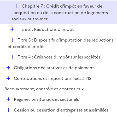
D
Chapitre 7 : Crédit d'impôt en faveur de
é
l'acquisition ou de la construction de logements
p
sociaux outre-mer
l
D
Titre 2 : Réductions d'impôt
i
é
e
D
Titre 3 : Dispositifs d'imputation des réductions
p
r
é
et crédits d'impôt
l
p
i
D
Titre 4 : Créances d'impôt sur les sociétés
l
e
é
i
r
D
Obligations déclaratives et de paiement
p
e
é
l
r
D
Contributions et impositions liées à l'IS
p
i
é
l
e
Recouvrement, contrôle et contentieux
p
i
r
l
e
D
Régimes territoriaux et sectoriels
i
r
é
e
D
Cession ou cessation d'entreprises et assimilées
p
r
é