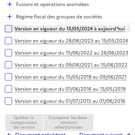
l
D
Fusions et opérations assimilées
p
i
é
l
e
D
Régime fiscal des groupes de sociétés
p
i
r
é
l
e
Versions sur la période
Version en vigueur du 15/05/2024 à aujourd'hui
p
i
r
l
e
Version en vigueur du 28/06/2023 au 15/05/2024
i
r
e
Version en vigueur du 15/06/2022 au 28/06/2023
r
Version en vigueur du 09/06/2021 au 15/06/2022
Version en vigueur du 15/05/2019 au 09/06/2021
Version en vigueur du 01/06/2016 au 15/05/2019
Version en vigueur du 01/07/2015 au 01/06/2016
Quitter la
Comparer les deux
comparaison
versions
de version
sélectionnées
Document précédent
Document suivant