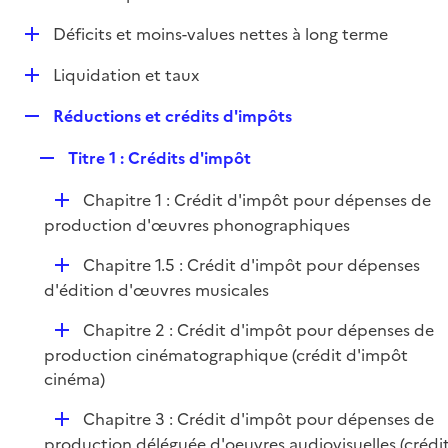
i
é
l
e
D
Déficits et moins-values nettes à long terme
p
i
r
é
l
e
D
Liquidation et taux
p
i
r
é
l
e
R
Réductions et crédits d'impôts
p
i
r
e
l
e
R
Titre 1 : Crédits d'impôt
p
i
r
e
l
e
D
Chapitre 1 : Crédit d'impôt pour dépenses de
p
i
r
é
production d'œuvres phonographiques
l
e
p
i
r
D
Chapitre 1.5 : Crédit d'impôt pour dépenses
l
e
é
d'édition d'œuvres musicales
i
r
p
e
D
Chapitre 2 : Crédit d'impôt pour dépenses de
l
r
é
production cinématographique (crédit d'impôt
i
p
cinéma)
e
l
r
D
Chapitre 3 : Crédit d'impôt pour dépenses de
i
é
production déléguée d'oeuvres audiovisuelles (crédi