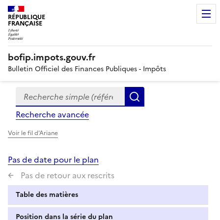
RÉPUBLIQUE
FRANÇAISE
bofip.impots.gouv.fr
Bulletin Officiel des Finances Publiques - Impôts
Recherche simple (références, mots clés, partie du titre
Formulaire
Rechercher
de
Recherche avancée
recherche
Voir le fil d'Ariane
Pas de date pour le plan
Pas de retour aux rescrits
Table des matières
Position dans la série du plan