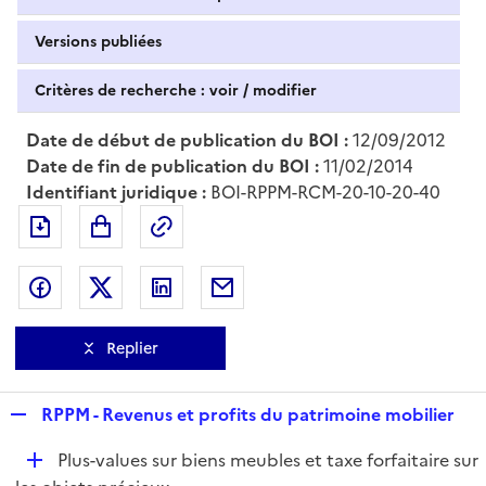
Versions publiées
Critères de recherche : voir / modifier
Date de début de publication du BOI :
12/09/2012
Date de fin de publication du BOI :
11/02/2014
Identifiant juridique :
BOI-RPPM-RCM-20-10-20-40
Exporter le document au format pdf
Permalien : adresse web de ce doc
Partager sur Facebook
Partager sur Twitter
Partager sur LinkedIn
Partager par messagerie
Replier
R
RPPM - Revenus et profits du patrimoine mobilier
e
D
Plus-values sur biens meubles et taxe forfaitaire sur
p
é