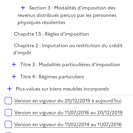
D
Section 3 : Modalités d’imposition des
é
revenus distribués perçus par les personnes
p
physiques résidentes
l
Chapitre 1.5 : Règles d'imposition
i
e
Chapitre 2 : Imputation ou restitution du crédit
r
d’impôt
D
Titre 3 : Modalités particulières d'imposition
é
D
Titre 4 : Régimes particuliers
p
é
l
D
Plus-values sur biens meubles incorporels
p
i
é
l
e
Versions sur la période
Version en vigueur du 20/12/2019 à aujourd'hui
p
i
r
l
e
Version en vigueur du 11/07/2016 au 20/12/2019
i
r
e
Version en vigueur du 11/02/2014 au 11/07/2016
r