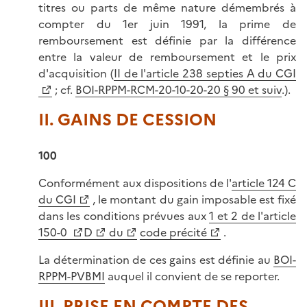
titres ou parts de même nature démembrés à
compter du 1er juin 1991, la prime de
remboursement est définie par la différence
entre la valeur de remboursement et le prix
d'acquisition (
II de l'article 238 septies A du CGI
; cf.
BOI-RPPM-RCM-20-10-20-20
§ 90 et suiv
.).
II. GAINS DE CESSION
100
Conformément aux dispositions de l'
article 124 C
du CGI
, le montant du gain imposable est fixé
dans les conditions prévues aux
1 et 2 de l'article
150-0
D
du
code précité
.
La détermination de ces gains est définie au
BOI-
RPPM-PVBMI
auquel il convient de se reporter.
III. PRISE EN COMPTE DES