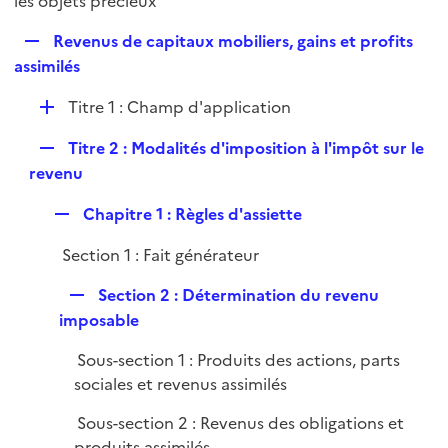
les objets précieux
l
p
i
R
Revenus de capitaux mobiliers, gains et profits
l
e
e
assimilés
i
r
p
e
D
Titre 1 : Champ d'application
l
r
é
i
R
Titre 2 : Modalités d'imposition à l'impôt sur le
p
e
e
revenu
l
r
p
i
R
Chapitre 1 : Règles d'assiette
l
e
e
i
r
Section 1 : Fait générateur
p
e
l
r
R
Section 2 : Détermination du revenu
i
e
imposable
e
p
r
Sous-section 1 : Produits des actions, parts
l
sociales et revenus assimilés
i
e
Sous-section 2 : Revenus des obligations et
r
produits assimilés