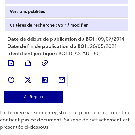
Versions publiées
Critères de recherche : voir / modifier
Date de début de publication du BOI :
09/07/2014
Date de fin de publication du BOI :
26/05/2021
Identifiant juridique :
BOI-TCAS-AUT-80
Exporter le document au format pdf
Permalien : adresse web de ce doc
Partager sur Facebook
Partager sur Twitter
Partager sur LinkedIn
Partager par messagerie
Replier
La dernière version enregistrée du plan de classement ne
contient pas ce document. Sa série de rattachement est
présentée ci-dessous.