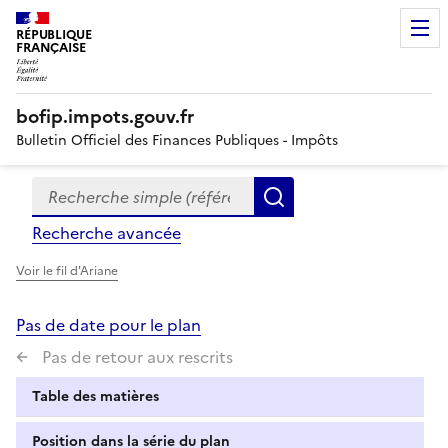
RÉPUBLIQUE
FRANÇAISE
bofip.impots.gouv.fr
Bulletin Officiel des Finances Publiques - Impôts
Recherche simple (références, mots clés, partie du titre
Formulaire
Rechercher
de
Recherche avancée
recherche
Voir le fil d'Ariane
Pas de date pour le plan
Pas de retour aux rescrits
Table des matières
Position dans la série du plan