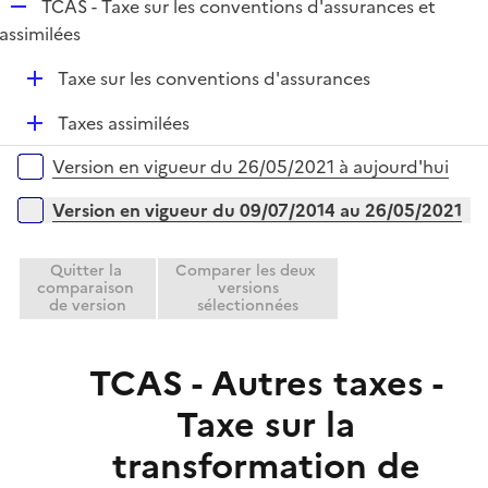
R
TCAS - Taxe sur les conventions d'assurances et
e
assimilées
p
D
Taxe sur les conventions d'assurances
l
é
i
D
Taxes assimilées
p
e
é
l
r
Versions sur la période
Version en vigueur du 26/05/2021 à aujourd'hui
p
i
l
e
Version en vigueur du 09/07/2014 au 26/05/2021
i
r
e
Quitter la
Comparer les deux
r
comparaison
versions
de version
sélectionnées
TCAS - Autres taxes -
Taxe sur la
transformation de