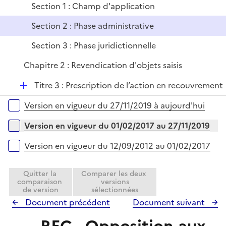
l
r
Section 1 : Champ d'application
p
i
l
e
Section 2 : Phase administrative
i
r
Section 3 : Phase juridictionnelle
e
r
Chapitre 2 : Revendication d'objets saisis
D
Titre 3 : Prescription de l’action en recouvrement
é
Versions sur la période
Version en vigueur du 27/11/2019 à aujourd'hui
p
l
Version en vigueur du 01/02/2017 au 27/11/2019
i
e
Version en vigueur du 12/09/2012 au 01/02/2017
r
Quitter la
Comparer les deux
comparaison
versions
de version
sélectionnées
Document précédent
Document suivant