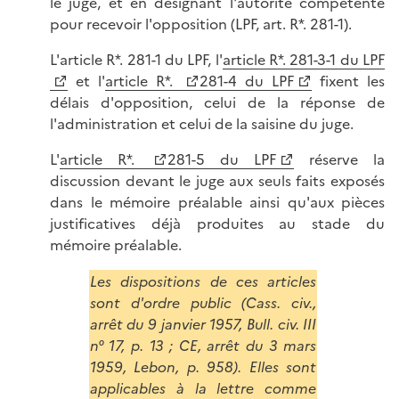
le juge, et en désignant l'autorité compétente
pour recevoir l'opposition (LPF, art. R*. 281-1).
L'article R*. 281-1 du LPF, l'
article R*. 281-3-1 du LPF
et l'
article R*.
281-4 du LPF
fixent les
délais d'opposition, celui de la réponse de
l'administration et celui de la saisine du juge.
L'
article R*.
281-5 du LPF
réserve la
discussion devant le juge aux seuls faits exposés
dans le mémoire préalable ainsi qu'aux pièces
justificatives déjà produites au stade du
mémoire préalable.
Les dispositions de ces articles
sont d'ordre public (Cass. civ.,
arrêt du 9 janvier 1957, Bull. civ. III
n° 17, p. 13 ; CE, arrêt du 3 mars
1959, Lebon, p. 958). Elles sont
applicables à la lettre comme