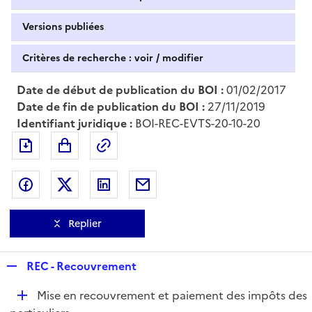
Versions publiées
Critères de recherche : voir / modifier
Date de début de publication du BOI :
01/02/2017
Date de fin de publication du BOI :
27/11/2019
Identifiant juridique :
BOI-REC-EVTS-20-10-20
Exporter le document au format pdf
Permalien : adresse web de ce doc
Partager sur Facebook
Partager sur Twitter
Partager sur LinkedIn
Partager par messagerie
Replier
R
REC - Recouvrement
e
D
Mise en recouvrement et paiement des impôts des
p
é