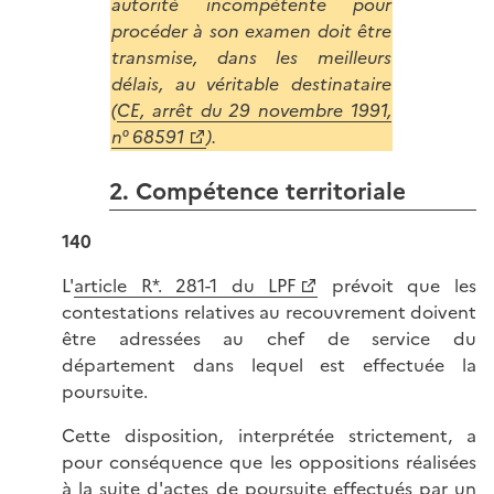
autorité incompétente pour
procéder à son examen doit être
transmise, dans les meilleurs
délais, au véritable destinataire
(
CE, arrêt du 29 novembre 1991,
n° 68591
).
2. Compétence territoriale
140
L'
article R*. 281-1 du LPF
prévoit que les
contestations relatives au recouvrement doivent
être adressées au chef de service du
département dans lequel est effectuée la
poursuite.
Cette disposition, interprétée strictement, a
pour conséquence que les oppositions réalisées
à la suite d'actes de poursuite effectués par un