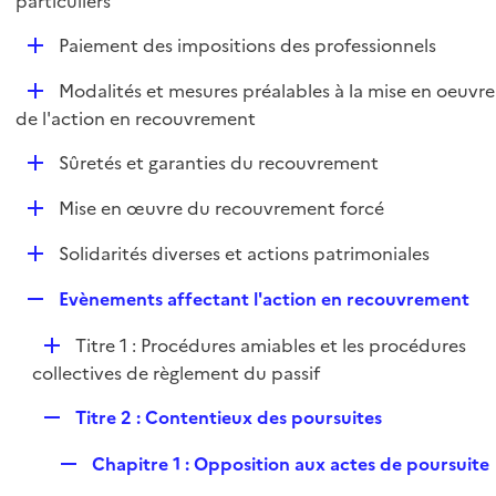
particuliers
l
p
i
D
Paiement des impositions des professionnels
l
e
é
i
r
D
Modalités et mesures préalables à la mise en oeuvre
p
e
é
de l'action en recouvrement
l
r
p
i
D
Sûretés et garanties du recouvrement
l
e
é
i
r
D
Mise en œuvre du recouvrement forcé
p
e
é
l
r
D
Solidarités diverses et actions patrimoniales
p
i
é
l
e
R
Evènements affectant l'action en recouvrement
p
i
r
e
l
e
D
Titre 1 : Procédures amiables et les procédures
p
i
r
é
collectives de règlement du passif
l
e
p
i
r
R
Titre 2 : Contentieux des poursuites
l
e
e
i
r
R
Chapitre 1 : Opposition aux actes de poursuite
p
e
e