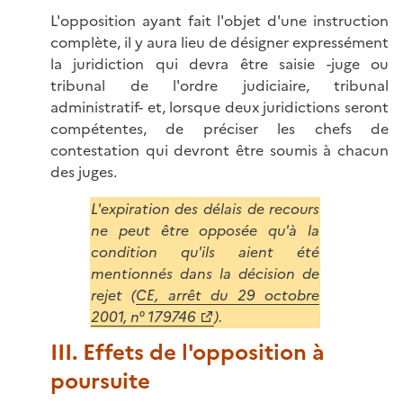
L'opposition ayant fait l'objet d'une instruction
complète, il y aura lieu de désigner expressément
la juridiction qui devra être saisie -juge ou
tribunal de l'ordre judiciaire, tribunal
administratif- et, lorsque deux juridictions seront
compétentes, de préciser les chefs de
contestation qui devront être soumis à chacun
des juges.
L'expiration des délais de recours
ne peut être opposée qu'à la
condition qu'ils aient été
mentionnés dans la décision de
rejet (
CE, arrêt du 29 octobre
2001, n° 179746
).
III. Effets de l'opposition à
poursuite