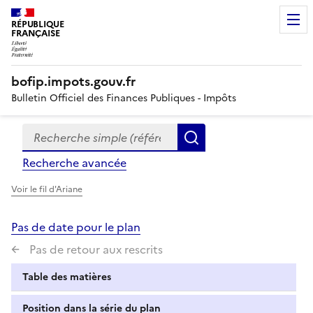
RÉPUBLIQUE
FRANÇAISE
bofip.impots.gouv.fr
Bulletin Officiel des Finances Publiques - Impôts
Recherche simple (références, mots clés, partie du titre
Formulaire
Rechercher
de
Recherche avancée
recherche
Voir le fil d'Ariane
Pas de date pour le plan
Pas de retour aux rescrits
Table des matières
Position dans la série du plan