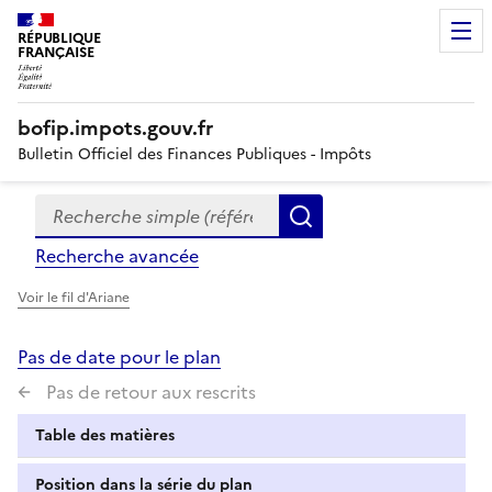
RÉPUBLIQUE
FRANÇAISE
bofip.impots.gouv.fr
Bulletin Officiel des Finances Publiques - Impôts
Recherche simple (références, mots clés, partie du titre
Formulaire
Rechercher
de
Recherche avancée
recherche
Voir le fil d'Ariane
Pas de date pour le plan
Pas de retour aux rescrits
Table des matières
Position dans la série du plan