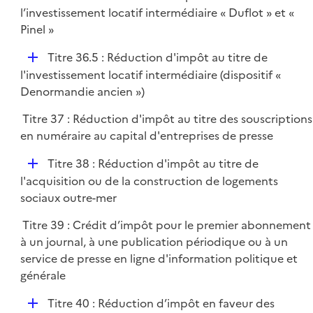
é
l’investissement locatif intermédiaire « Duflot » et «
p
Pinel »
l
D
Titre 36.5 : Réduction d'impôt au titre de
i
é
l'investissement locatif intermédiaire (dispositif «
e
p
Denormandie ancien »)
r
l
Titre 37 : Réduction d'impôt au titre des souscriptions
i
en numéraire au capital d'entreprises de presse
e
r
D
Titre 38 : Réduction d'impôt au titre de
é
l'acquisition ou de la construction de logements
p
sociaux outre-mer
l
Titre 39 : Crédit d’impôt pour le premier abonnement
i
à un journal, à une publication périodique ou à un
e
service de presse en ligne d'information politique et
r
générale
D
Titre 40 : Réduction d’impôt en faveur des