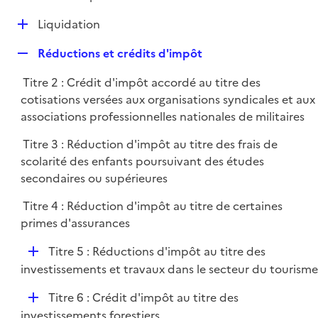
i
é
l
e
D
Liquidation
p
i
r
é
l
e
R
Réductions et crédits d'impôt
p
i
r
e
l
e
Titre 2 : Crédit d'impôt accordé au titre des
p
i
r
cotisations versées aux organisations syndicales et aux
l
e
associations professionnelles nationales de militaires
i
r
e
Titre 3 : Réduction d'impôt au titre des frais de
r
scolarité des enfants poursuivant des études
secondaires ou supérieures
Titre 4 : Réduction d'impôt au titre de certaines
primes d'assurances
D
Titre 5 : Réductions d'impôt au titre des
é
investissements et travaux dans le secteur du tourisme
p
D
Titre 6 : Crédit d'impôt au titre des
l
é
investissements forestiers