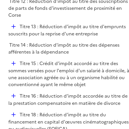
Titre 12 : Réduction d'impôt au titre des souscriptions
de parts de fonds d'investissement de proximité en
Corse
D
Titre 13 : Réduction d'impôt au titre d'emprunts
é
souscrits pour la reprise d'une entreprise
p
Titre 14 : Réduction d'impôt au titre des dépenses
l
afférentes à la dépendance
i
e
D
Titre 15 : Crédit d'impôt accordé au titre des
r
é
sommes versées pour l'emploi d'un salarié à domicile, 
p
une association agréée ou à un organisme habilité ou
l
conventionné ayant le même objet
i
D
Titre 16 : Réduction d'impôt accordée au titre de
e
é
la prestation compensatoire en matière de divorce
r
p
D
Titre 18 : Réduction d'impôt au titre du
l
é
financement en capital d'œuvres cinématographiques
i
p
ou audiovisuelles (SOFICA)