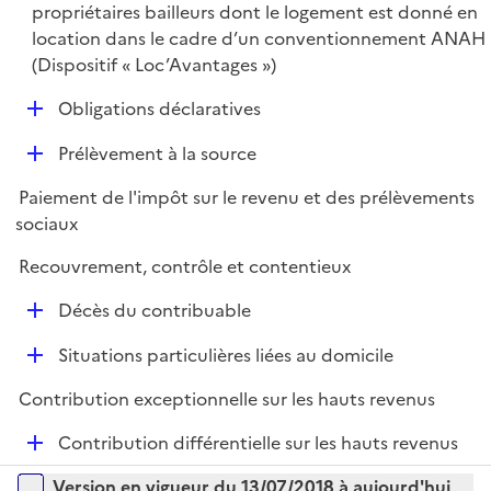
é
propriétaires bailleurs dont le logement est donné en
p
location dans le cadre d’un conventionnement ANAH
l
(Dispositif « Loc’Avantages »)
i
D
Obligations déclaratives
e
é
r
D
Prélèvement à la source
p
é
l
Paiement de l'impôt sur le revenu et des prélèvements
p
i
sociaux
l
e
i
r
Recouvrement, contrôle et contentieux
e
D
r
Décès du contribuable
é
D
Situations particulières liées au domicile
p
é
l
Contribution exceptionnelle sur les hauts revenus
p
i
l
e
D
Contribution différentielle sur les hauts revenus
i
r
é
Versions sur la période
e
Version en vigueur du 13/07/2018 à aujourd'hui