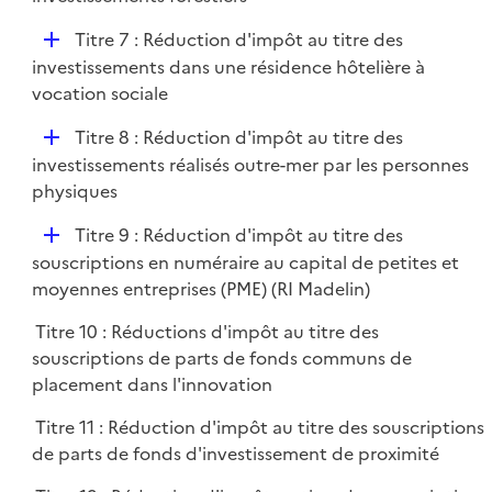
i
p
e
D
Titre 7 : Réduction d'impôt au titre des
l
r
é
investissements dans une résidence hôtelière à
i
p
vocation sociale
e
l
r
D
Titre 8 : Réduction d'impôt au titre des
i
é
investissements réalisés outre-mer par les personnes
e
p
physiques
r
l
D
Titre 9 : Réduction d'impôt au titre des
i
é
souscriptions en numéraire au capital de petites et
e
p
moyennes entreprises (PME) (RI Madelin)
r
l
Titre 10 : Réductions d'impôt au titre des
i
souscriptions de parts de fonds communs de
e
placement dans l'innovation
r
Titre 11 : Réduction d'impôt au titre des souscriptions
de parts de fonds d'investissement de proximité