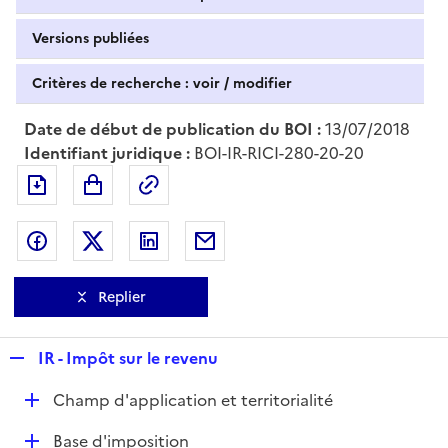
Versions publiées
Critères de recherche : voir / modifier
Date de début de publication du BOI :
13/07/2018
Identifiant juridique :
BOI-IR-RICI-280-20-20
Exporter le document au format pdf
Permalien : adresse web de ce doc
Partager sur Facebook
Partager sur Twitter
Partager sur LinkedIn
Partager par messagerie
Replier
R
IR - Impôt sur le revenu
e
D
Champ d'application et territorialité
p
é
l
D
Base d'imposition
p