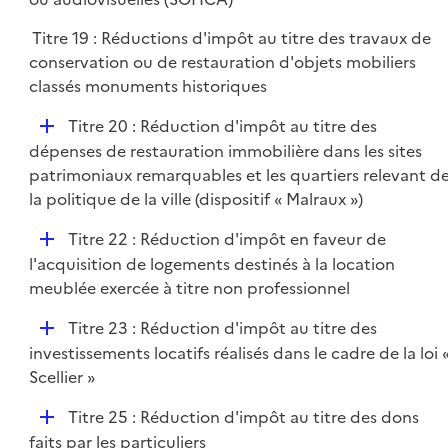
e
l
r
Titre 19 : Réductions d'impôt au titre des travaux de
i
conservation ou de restauration d'objets mobiliers
e
classés monuments historiques
r
D
Titre 20 : Réduction d'impôt au titre des
é
dépenses de restauration immobilière dans les sites
p
patrimoniaux remarquables et les quartiers relevant d
l
la politique de la ville (dispositif « Malraux »)
i
D
Titre 22 : Réduction d'impôt en faveur de
e
é
l'acquisition de logements destinés à la location
r
p
meublée exercée à titre non professionnel
l
D
Titre 23 : Réduction d'impôt au titre des
i
é
investissements locatifs réalisés dans le cadre de la loi 
e
p
Scellier »
r
l
D
Titre 25 : Réduction d'impôt au titre des dons
i
é
faits par les particuliers
e