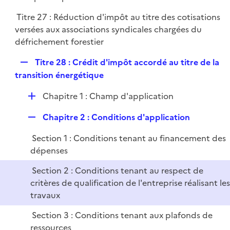
p
r
Titre 27 : Réduction d'impôt au titre des cotisations
l
versées aux associations syndicales chargées du
i
défrichement forestier
e
r
R
Titre 28 : Crédit d'impôt accordé au titre de la
e
transition énergétique
p
D
Chapitre 1 : Champ d'application
l
é
i
R
Chapitre 2 : Conditions d'application
p
e
e
l
r
Section 1 : Conditions tenant au financement des
p
i
dépenses
l
e
i
r
Section 2 : Conditions tenant au respect de
e
critères de qualification de l'entreprise réalisant les
r
travaux
Section 3 : Conditions tenant aux plafonds de
ressources