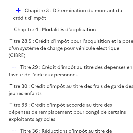
D
Chapitre 3 : Détermination du montant du
é
crédit d'impôt
p
Chapitre 4 : Modalités d'application
l
i
Titre 28.5 : Crédit d'impôt pour l'acquisition et la pos
e
d'un système de charge pour véhicule électrique
r
(CIBRE)
D
Titre 29 : Crédit d'impôt au titre des dépenses en
é
faveur de l'aide aux personnes
p
Titre 30 : Crédit d'impôt au titre des frais de garde de
l
jeunes enfants
i
e
Titre 33 : Crédit d'impôt accordé au titre des
r
dépenses de remplacement pour congé de certains
exploitants agricoles
D
Titre 36 : Réductions d’impôt au titre de