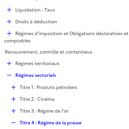
i
é
l
e
D
Liquidation - Taux
p
i
r
é
l
e
D
Droits à déduction
p
i
r
é
l
e
D
Régimes d'imposition et Obligations déclaratives et
p
i
r
é
comptables
l
e
p
i
r
Recouvrement, contrôle et contentieux
l
e
i
r
D
Régimes territoriaux
e
é
r
R
Régimes sectoriels
p
e
l
D
Titre 1 : Produits pétroliers
p
i
é
l
e
D
Titre 2 : Cinéma
p
i
r
é
l
e
D
Titre 3 : Régime de l'or
p
i
r
é
l
e
R
Titre 4 : Régime de la presse
p
i
r