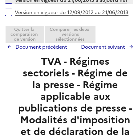
Version en vigueur du 21/06/2013 à aujourd'hui
p
e
l
r
Version en vigueur du 12/09/2012 au 21/06/2013
i
e
Quitter la
Comparer les deux
r
comparaison
versions
de version
sélectionnées
Document précédent
Document suivant
TVA - Régimes
sectoriels - Régime de
la presse - Régime
applicable aux
publications de presse -
Modalités d'imposition
et de déclaration de la