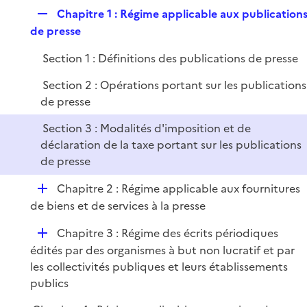
e
l
e
R
Chapitre 1 : Régime applicable aux publication
p
i
r
e
de presse
l
e
p
i
r
Section 1 : Définitions des publications de presse
l
e
i
r
Section 2 : Opérations portant sur les publications
e
de presse
r
Section 3 : Modalités d'imposition et de
déclaration de la taxe portant sur les publications
de presse
D
Chapitre 2 : Régime applicable aux fournitures
é
de biens et de services à la presse
p
D
Chapitre 3 : Régime des écrits périodiques
l
é
édités par des organismes à but non lucratif et par
i
p
les collectivités publiques et leurs établissements
e
l
publics
r
i