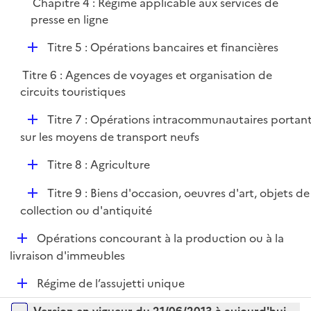
Chapitre 4 : Régime applicable aux services de
e
presse en ligne
r
D
Titre 5 : Opérations bancaires et financières
é
Titre 6 : Agences de voyages et organisation de
p
circuits touristiques
l
i
D
Titre 7 : Opérations intracommunautaires portan
e
é
sur les moyens de transport neufs
r
p
D
Titre 8 : Agriculture
l
é
i
D
Titre 9 : Biens d'occasion, oeuvres d'art, objets de
p
e
é
collection ou d'antiquité
l
r
p
i
D
Opérations concourant à la production ou à la
l
e
é
livraison d'immeubles
i
r
p
e
D
Régime de l’assujetti unique
l
r
é
i
Versions sur la période