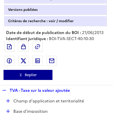
Versions publiées
Critères de recherche : voir / modifier
Date de début de publication du BOI :
21/06/2013
Identifiant juridique :
BOI-TVA-SECT-40-10-30
Exporter le document au format pdf
Permalien : adresse web de ce doc
Partager sur Facebook
Partager sur Twitter
Partager sur LinkedIn
Partager par messagerie
Replier
R
TVA - Taxe sur la valeur ajoutée
e
D
Champ d'application et territorialité
p
é
l
D
Base d'imposition
p