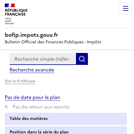
RÉPUBLIQUE
FRANÇAISE
bofip.impots.gouv.fr
Bulletin Officiel des Finances Publiques - Impôts
Recherche simple (références, mots clés, partie du titre
Formulaire
Rechercher
de
Recherche avancée
recherche
Voir le fil d'Ariane
Pas de date pour le plan
Pas de retour aux rescrits
Table des matières
Position dans la série du plan