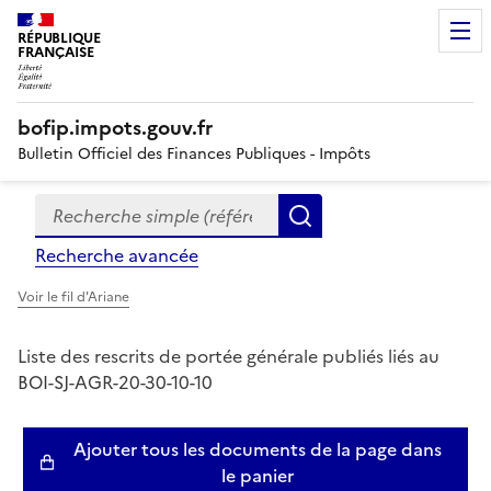
RÉPUBLIQUE
FRANÇAISE
bofip.impots.gouv.fr
Bulletin Officiel des Finances Publiques - Impôts
Recherche simple (références, mots clés, partie du titre
Formulaire
Rechercher
de
Recherche avancée
recherche
Voir le fil d'Ariane
Liste des rescrits de portée générale publiés liés au
BOI-SJ-AGR-20-30-10-10
Ajouter tous les documents de la page dans
le panier