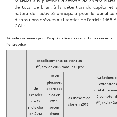
relatives aux plafonds d'effectif, de chiffre d’affai
de total de bilan, à la détention du capital et à
nature de l’activité principale pour le bénéfice 
dispositions prévues au I septies de l'article 1466 
CGI :
Périodes retenues pour l'appréciation des conditions concernant
l'entreprise
Établissements existant au
er
1
janvier 2015 dans les QPV
Un ou
Créations o
plusieurs
extensions
Un
exercices
d'établissem
exercice
clos en
à compter 
Pas d'exercice
de 12
2013,
er
1
janvier 2
clos en 2013
mois clos
aucun
en 2013
d'une