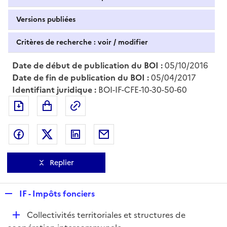
Versions publiées
Critères de recherche : voir / modifier
Date de début de publication du BOI :
05/10/2016
Date de fin de publication du BOI :
05/04/2017
Identifiant juridique :
BOI-IF-CFE-10-30-50-60
Exporter le document au format pdf
Permalien : adresse web de ce doc
Partager sur Facebook
Partager sur Twitter
Partager sur LinkedIn
Partager par messagerie
Replier
R
IF - Impôts fonciers
e
D
Collectivités territoriales et structures de
p
é