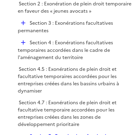
i
Section 2 : Exonération de plein droit temporaire
l
e
en faveur des « jeunes avocats »
i
r
e
D
Section 3 : Exonérations facultatives
r
é
permanentes
p
D
Section 4 : Exonérations facultatives
l
é
temporaires accordées dans le cadre de
i
p
l'aménagement du territoire
e
l
r
Section 4.5 : Exonérations de plein droit et
i
facultative temporaires accordées pour les
e
entreprises créées dans les bassins urbains à
r
dynamiser
Section 4.7 : Exonérations de plein droit et
facultative temporaire accordées pour les
entreprises créées dans les zones de
développement prioritaire