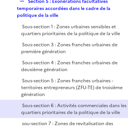
R
Section 5 : Exonérations facultatives
e
temporaires accordées dans le cadre de la
p
politique de la ville
l
Sous-section 1 : Zones urbaines sensibles et
i
quartiers prioritaires de la politique de la ville
e
r
Sous-section 3 : Zones franches urbaines de
première génération
Sous-section 4 : Zones franches urbaines de
deuxième génération
Sous-section 5 : Zones franches urbaines -
territoires entrepreneurs (ZFU-TE) de troisième
génération
Sous-section 6 : Activités commerciales dans les
quartiers prioritaires de la politique de la ville
sou-section 7 : Zones de revitalisation des