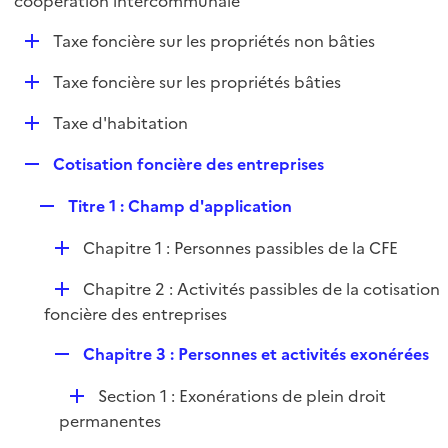
coopération intercommunale
l
p
i
D
Taxe foncière sur les propriétés non bâties
l
e
é
i
r
D
Taxe foncière sur les propriétés bâties
p
e
é
l
r
D
Taxe d'habitation
p
i
é
l
e
R
Cotisation foncière des entreprises
p
i
r
e
l
e
R
Titre 1 : Champ d'application
p
i
r
e
l
e
D
Chapitre 1 : Personnes passibles de la CFE
p
i
r
é
l
e
D
Chapitre 2 : Activités passibles de la cotisation
p
i
r
é
foncière des entreprises
l
e
p
i
r
R
Chapitre 3 : Personnes et activités exonérées
l
e
e
i
r
D
Section 1 : Exonérations de plein droit
p
e
é
permanentes
l
r
p