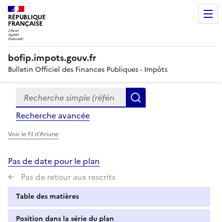
RÉPUBLIQUE
FRANÇAISE
bofip.impots.gouv.fr
Bulletin Officiel des Finances Publiques - Impôts
Recherche simple (références, mots clés, partie du titre
Formulaire
Rechercher
de
Recherche avancée
recherche
Voir le fil d'Ariane
Pas de date pour le plan
Pas de retour aux rescrits
Table des matières
Position dans la série du plan