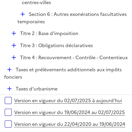
centres-villes
D
Section 6 : Autres exonérations facultatives
é
temporaires
p
D
Titre 2 : Base d'imposition
l
é
i
D
Titre 3 : Obligations déclaratives
p
e
é
l
r
D
Titre 4 : Recouvrement - Contrôle - Contentieux
p
i
é
l
e
D
Taxes et prélèvements additionnels aux impôts
p
i
r
é
fonciers
l
e
p
i
r
D
Taxes d’urbanisme
l
e
é
i
r
Versions sur la période
Version en vigueur du 02/07/2025 à aujourd'hui
p
e
l
r
Version en vigueur du 19/06/2024 au 02/07/2025
i
e
Version en vigueur du 22/04/2020 au 19/06/2024
r