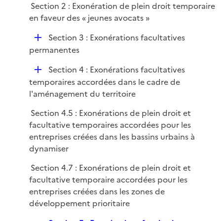
i
Section 2 : Exonération de plein droit temporaire
l
e
en faveur des « jeunes avocats »
i
r
e
D
Section 3 : Exonérations facultatives
r
é
permanentes
p
D
Section 4 : Exonérations facultatives
l
é
temporaires accordées dans le cadre de
i
p
l'aménagement du territoire
e
l
r
Section 4.5 : Exonérations de plein droit et
i
facultative temporaires accordées pour les
e
entreprises créées dans les bassins urbains à
r
dynamiser
Section 4.7 : Exonérations de plein droit et
facultative temporaire accordées pour les
entreprises créées dans les zones de
développement prioritaire