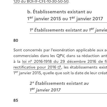
120 du BOI-IF-CFE-10-30-50-50
.
b. Établissements existant au
er
er
1
janvier 2015 ou 1
janvier 2017
er
1° Établissements existant au 1
janvie
80
Sont concernés par l'exonération applicable aux ac
commerciales dans les QPV, dans sa rédaction ant
à la
loi n° 2016-1918 du 29 décembre 2016 de f
rectificative pour 2016
, les établissements exi
er
1
janvier 2015, quelle que soit la date de leur créa
2° Établissements existant au
er
1
janvier 2017
85