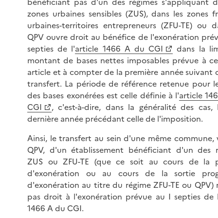
bénéficiant pas d'un des régimes s'appliquant d
zones urbaines sensibles (ZUS), dans les zones f
urbaines-territoires entrepreneurs (ZFU-TE) ou d
QPV ouvre droit au bénéfice de l'exonération prév
septies de l'
article 1466 A du CGI
dans la li
montant de bases nettes imposables prévue à 
article et à compter de la première année suivant 
transfert. La période de référence retenue pour le
des bases exonérées est celle définie à l'
article 14
CGI
, c'est-à-dire, dans la généralité des cas, 
dernière année précédant celle de l'imposition.
Ainsi, le transfert au sein d'une même commune, 
QPV, d'un établissement bénéficiant d'un des 
ZUS ou ZFU-TE (que ce soit au cours de la p
d'exonération ou au cours de la sortie prog
d'exonération au titre du régime ZFU-TE ou QPV) 
pas droit à l'exonération prévue au I septies de l
1466 A du CGI.