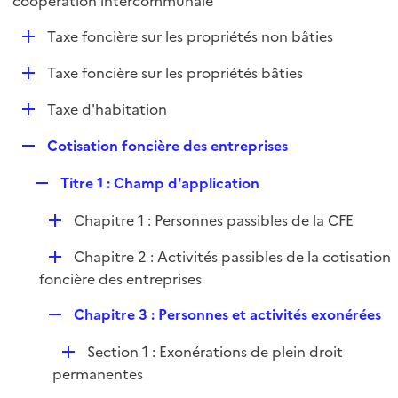
coopération intercommunale
l
p
i
D
Taxe foncière sur les propriétés non bâties
l
e
é
i
r
D
Taxe foncière sur les propriétés bâties
p
e
é
l
r
D
Taxe d'habitation
p
i
é
l
e
R
Cotisation foncière des entreprises
p
i
r
e
l
e
R
Titre 1 : Champ d'application
p
i
r
e
l
e
D
Chapitre 1 : Personnes passibles de la CFE
p
i
r
é
l
e
D
Chapitre 2 : Activités passibles de la cotisation
p
i
r
é
foncière des entreprises
l
e
p
i
r
R
Chapitre 3 : Personnes et activités exonérées
l
e
e
i
r
D
Section 1 : Exonérations de plein droit
p
e
é
permanentes
l
r
p