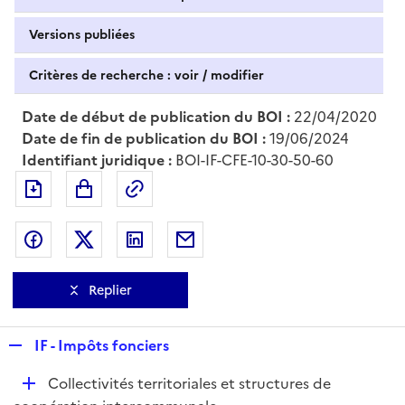
Versions publiées
Critères de recherche : voir / modifier
Date de début de publication du BOI :
22/04/2020
Date de fin de publication du BOI :
19/06/2024
Identifiant juridique :
BOI-IF-CFE-10-30-50-60
Exporter le document au format pdf
Permalien : adresse web de ce doc
Partager sur Facebook
Partager sur Twitter
Partager sur LinkedIn
Partager par messagerie
Replier
R
IF - Impôts fonciers
e
D
Collectivités territoriales et structures de
p
é