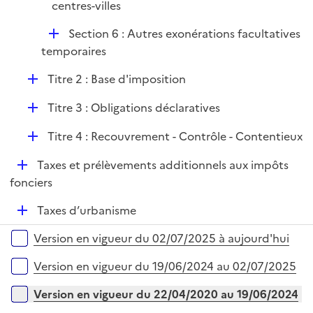
centres-villes
D
Section 6 : Autres exonérations facultatives
é
temporaires
p
D
Titre 2 : Base d'imposition
l
é
i
D
Titre 3 : Obligations déclaratives
p
e
é
l
r
D
Titre 4 : Recouvrement - Contrôle - Contentieux
p
i
é
l
e
D
Taxes et prélèvements additionnels aux impôts
p
i
r
é
fonciers
l
e
p
i
r
D
Taxes d’urbanisme
l
e
é
i
r
Versions sur la période
Version en vigueur du 02/07/2025 à aujourd'hui
p
e
l
r
Version en vigueur du 19/06/2024 au 02/07/2025
i
e
Version en vigueur du 22/04/2020 au 19/06/2024
r