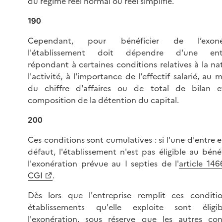
du régime réel normal ou réel simplifié.
190
Cependant, pour bénéficier de l’exonér
l'établissement doit dépendre d'une entr
répondant à certaines conditions relatives à la na
l'activité, à l'importance de l'effectif salarié, au
du chiffre d'affaires ou de total de bilan 
composition de la détention du capital.
200
Ces conditions sont cumulatives : si l'une d'entre el
défaut, l'établissement n'est pas éligible au béné
l'exonération prévue au I septies de l'
article 14
CGI
.
Dès lors que l'entreprise remplit ces conditio
établissements qu'elle exploite sont éligi
l'exonération, sous réserve que les autres con