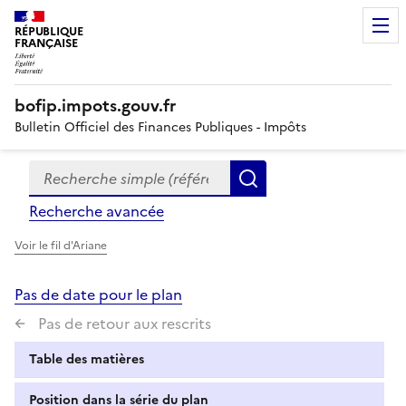
RÉPUBLIQUE
FRANÇAISE
bofip.impots.gouv.fr
Bulletin Officiel des Finances Publiques - Impôts
Recherche simple (références, mots clés, partie du titre
Formulaire
Rechercher
de
Recherche avancée
recherche
Voir le fil d'Ariane
Pas de date pour le plan
Pas de retour aux rescrits
Table des matières
Position dans la série du plan