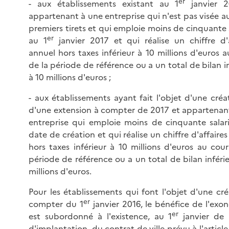
er
- aux établissements existant au 1
janvier 2
appartenant à une entreprise qui n'est pas visée a
premiers tirets et qui emploie moins de cinquante 
er
au 1
janvier 2017 et qui réalise un chiffre d'a
annuel hors taxes inférieur à 10 millions d'euros 
de la période de référence ou a un total de bilan i
à 10 millions d'euros ;
- aux établissements ayant fait l'objet d'une créa
d'une extension à compter de 2017 et appartenan
entreprise qui emploie moins de cinquante salari
date de création et qui réalise un chiffre d'affaire
hors taxes inférieur à 10 millions d'euros au cour
période de référence ou a un total de bilan inféri
millions d'euros.
Pour les établissements qui font l'objet d'une cré
er
compter du 1
janvier 2016, le bénéfice de l'exon
er
est subordonné à l'existence, au 1
janvier de 
d'implantation, du contrat de ville prévu à l'
article