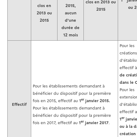
1
janvi
clos en 2013 ou
clos en
2015,
ou 2
2015
2013 ou
aucun
2015
d'une
durée de
12 mois
Pour les
créations
d'établi
effectif 
de créat
dans le
Pour les établissements demandant à
Pour les
bénéficier du dispositif pour la première
extensio
er
fois en 2015, effectif au
1
janvier 2015.
Effectif
d'établi
Pour les établissements demandant à
effectif 
bénéficier du dispositif pour la première
er
1
janvie
er
fois en 2017, effectif au
1
janvier 2017
.
ou à la 
création