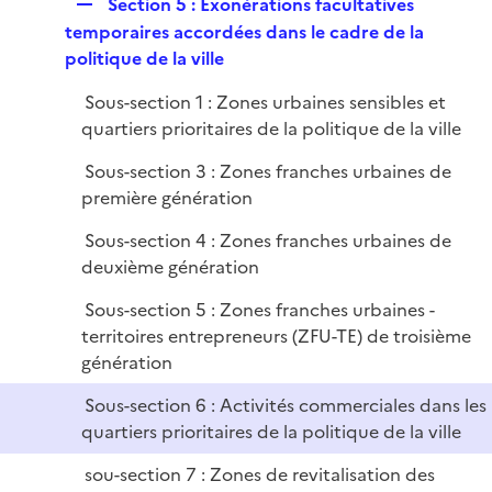
R
Section 5 : Exonérations facultatives
e
temporaires accordées dans le cadre de la
p
politique de la ville
l
Sous-section 1 : Zones urbaines sensibles et
i
quartiers prioritaires de la politique de la ville
e
r
Sous-section 3 : Zones franches urbaines de
première génération
Sous-section 4 : Zones franches urbaines de
deuxième génération
Sous-section 5 : Zones franches urbaines -
territoires entrepreneurs (ZFU-TE) de troisième
génération
Sous-section 6 : Activités commerciales dans les
quartiers prioritaires de la politique de la ville
sou-section 7 : Zones de revitalisation des