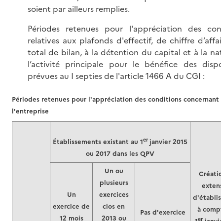
soient par ailleurs remplies.
Périodes retenues pour l'appréciation des con
relatives aux plafonds d'effectif, de chiffre d’affa
total de bilan, à la détention du capital et à la n
l’activité principale pour le bénéfice des dispo
prévues au I septies de l'article 1466 A du CGI :
Périodes retenues pour l'appréciation des conditions concernant
l'entreprise
er
Établissements existant au 1
janvier 2015
ou 2017 dans les QPV
Un ou
Créati
plusieurs
exten
Un
exercices
d'établi
exercice de
clos en
à comp
Pas d'exercice
12 mois
2013 ou
er