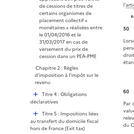
l'
art
de cessions de titres de
certains organismes de
R
placement collectif «
monétaires » réalisées entre
50
le 01/04/2016 et le
Lors
31/03/2017 en cas de
pers
versement du prix de
droi
cession dans un PEA-PME
étan
Chapitre 2 : Règles
d'imposition à l'impôt sur le
revenu
60
D
Titre 4 : Obligations
é
déclaratives
Par 
p
valu
D
Titre 5 : Impositions liées
l
rele
é
au transfert du domicile fiscal
i
du C
p
hors de France (Exit tax)
e