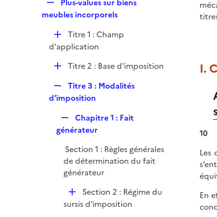
R
Plus-values sur biens
méca
i
e
meubles incorporels
titr
e
p
r
D
Titre 1 : Champ
l
é
d'application
i
p
e
D
Titre 2 : Base d'imposition
I.
l
r
é
i
R
Titre 3 : Modalités
p
e
e
d'imposition
l
r
p
i
R
Chapitre 1 : Fait
l
e
e
générateur
i
10
r
p
e
Section 1 : Règles générales
l
Les 
r
de détermination du fait
i
s’en
générateur
e
équi
r
D
Section 2 : Régime du
En e
é
sursis d'imposition
cond
p