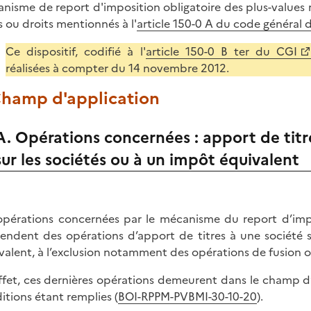
nisme de report d'imposition obligatoire des plus-values r
es ou droits mentionnés à l'
article 150-0 A du code général 
Ce dispositif, codifié à l'
article 150-0 B ter du CGI
réalisées à compter du 14 novembre 2012.
 Champ d'application
A. Opérations concernées : apport de titr
sur les sociétés ou à un impôt équivalent
opérations concernées par le mécanisme du report d’impo
tendent des opérations d’apport de titres à une société 
valent, à l’exclusion notamment des opérations de fusion ou
ffet, ces dernières opérations demeurent dans le champ d’
itions étant remplies (
BOI-RPPM-PVBMI-30-10-20
).