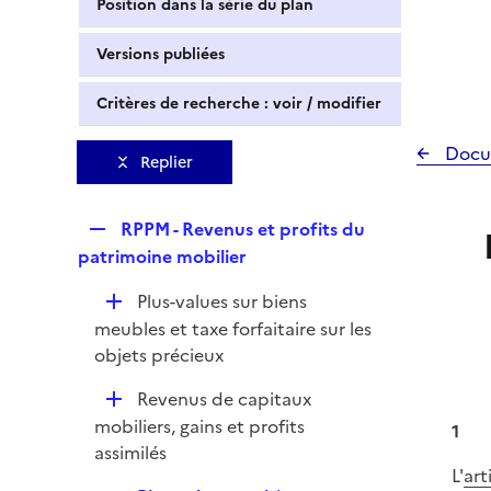
Position dans la série du plan
Versions publiées
Critères de recherche : voir / modifier
Docu
Replier
R
RPPM - Revenus et profits du
e
patrimoine mobilier
p
D
Plus-values sur biens
l
é
meubles et taxe forfaitaire sur les
i
p
objets précieux
e
l
r
D
Revenus de capitaux
i
é
mobiliers, gains et profits
e
1
p
assimilés
r
L'
art
l