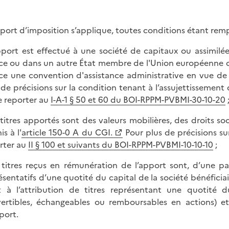
eport d’imposition s’applique, toutes conditions étant rempl
apport est effectué à une société de capitaux ou assimilée
ce ou dans un autre État membre de l'Union européenne ou
ce une convention d'assistance administrative en vue de lu
 de précisions sur la condition tenant à l’assujettissement d
e reporter au
I-A-1 § 50 et 60 du BOI-RPPM-PVBMI-30-10-20
s titres apportés sont des valeurs mobilières, des droits so
is à l'
article 150-0 A du CGI.
Pour plus de précisions sur
rter au
II § 100 et suivants du BOI-RPPM-PVBMI-10-10-10
;
s titres reçus en rémunération de l’apport sont, d’une pa
ésentatifs d’une quotité du capital de la société bénéficia
t à l’attribution de titres représentant une quotité 
ertibles, échangeables ou remboursables en actions) et,
port.