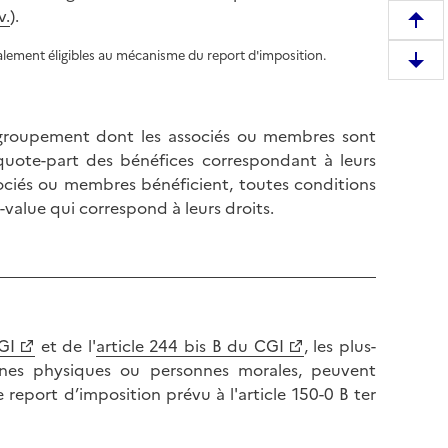
v.
).
R
e
également éligibles au mécanisme du report d'imposition.
D
m
e
o
s
n
n groupement dont les associés ou membres sont
c
t
quote-part des bénéfices correspondant à leurs
e
e
sociés ou membres bénéficient, toutes conditions
n
r
-value qui correspond à leurs droits.
d
e
r
n
e
h
e
a
n
u
b
t
GI
et de l'
article 244 bis B du CGI
, les plus-
a
d
sonnes physiques ou personnes morales, peuvent
s
e
e report d’imposition prévu à l'article 150-0 B ter
d
l
e
a