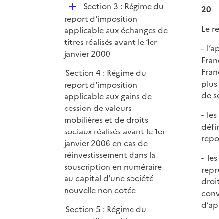
D
Section 3 : Régime du
l
20
é
report d'imposition
i
Le r
p
applicable aux échanges de
e
l
titres réalisés avant le 1er
r
- l’
i
janvier 2000
Fran
e
Fran
Section 4 : Régime du
r
plus
report d'imposition
de s
applicable aux gains de
cession de valeurs
- le
mobilières et de droits
défin
sociaux réalisés avant le 1er
repo
janvier 2006 en cas de
réinvestissement dans la
- le
souscription en numéraire
repr
au capital d'une société
droi
nouvelle non cotée
conv
d’ap
Section 5 : Régime du