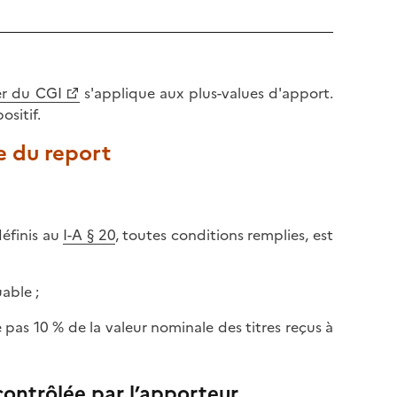
l
p
a
a
p
g
a
e
g
ter du CGI
s'applique aux plus-values d'apport.
e
sitif.
e du report
définis au
I-A § 20
, toutes conditions remplies, est
uable ;
 pas 10 % de la valeur nominale des titres reçus à
 contrôlée par l’apporteur