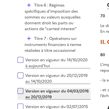
l
r
D
Titre 6 : Régimes
i
é
spécifiques d'imposition des
e
70
p
sommes ou valeurs auxquelles
r
l
donnent droit les parts ou
Le d
i
actions de "carried interest"
En r
e
D
Titre 7 : Opérations sur
r
II.
é
instruments financiers à terme
p
réalisées à titre occasionnel
80
l
Versions sur la période
Version en vigueur du 14/10/2020
i
L'im
à aujourd'hui
e
repo
r
Version en vigueur du 20/12/2019
- la
au 14/10/2020
- et
Version en vigueur du 04/03/2016
l’éc
au 20/12/2019
Version en vigueur du 02/07/2015