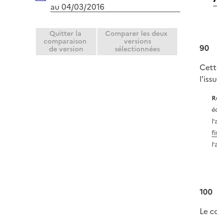
au 04/03/2016
Quitter la
Comparer les deux
comparaison
versions
90
de version
sélectionnées
Cett
l'iss
R
é
l'
fi
l'
100
Le c