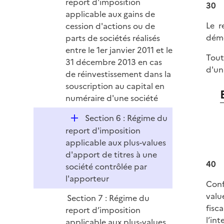
report d'imposition
30
applicable aux gains de
Le r
cession d'actions ou de
dém
parts de sociétés réalisés
entre le 1er janvier 2011 et le
Tout
31 décembre 2013 en cas
d'un
de réinvestissement dans la
souscription au capital en
numéraire d'une société
D
Section 6 : Régime du
é
report d'imposition
p
applicable aux plus-values
l
d'apport de titres à une
40
i
société contrôlée par
e
l'apporteur
Conf
r
valu
Section 7 : Régime du
fisc
report d’imposition
l’in
applicable aux plus-values