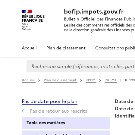
bofip.impots.gouv.fr
RÉPUBLIQUE
Bulletin Officiel des Finances Publ
FRANÇAISE
Le site des commentaires officiels des d
de la direction générale des Finances p
Accueil
Plan de classement
Consultations publi
Recherche simple (références, mots clés, partie 
Formulaire
de
recherche
Accueil
Plan de classement
RPPM
PVBMI
RPPM 
Pas de date pour le plan
Date de 
Date de 
Pas de retour aux rescrits
Identifia
Table des matières