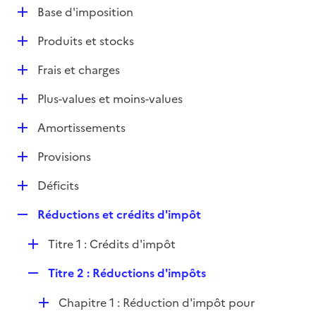
l
D
Base d'imposition
p
i
é
l
e
D
Produits et stocks
p
i
r
é
l
e
D
Frais et charges
p
i
r
é
l
e
D
Plus-values et moins-values
p
i
r
é
l
e
D
Amortissements
p
i
r
é
l
e
D
Provisions
p
i
r
é
l
e
D
Déficits
p
i
r
é
l
e
R
Réductions et crédits d'impôt
p
i
r
e
l
e
D
Titre 1 : Crédits d'impôt
p
i
r
é
l
e
R
Titre 2 : Réductions d'impôts
p
i
r
e
l
e
D
Chapitre 1 : Réduction d'impôt pour
p
i
r