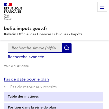
RÉPUBLIQUE
FRANÇAISE
bofip.impots.gouv.fr
Bulletin Officiel des Finances Publiques - Impôts
Recherche simple (références, mots clés, partie du titre
Formulaire
Rechercher
de
Recherche avancée
recherche
Voir le fil d'Ariane
Pas de date pour le plan
Pas de retour aux rescrits
Table des matières
Position dans la série du plan