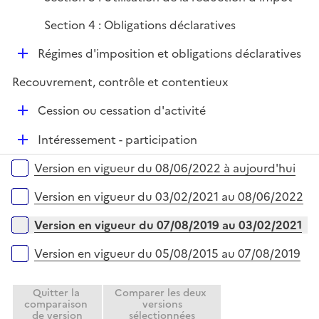
Section 4 : Obligations déclaratives
D
Régimes d'imposition et obligations déclaratives
é
Recouvrement, contrôle et contentieux
p
l
D
Cession ou cessation d'activité
i
é
e
D
Intéressement - participation
p
r
é
l
Versions sur la période
Version en vigueur du 08/06/2022 à aujourd'hui
p
i
l
e
Version en vigueur du 03/02/2021 au 08/06/2022
i
r
e
Version en vigueur du 07/08/2019 au 03/02/2021
r
Version en vigueur du 05/08/2015 au 07/08/2019
Quitter la
Comparer les deux
comparaison
versions
de version
sélectionnées