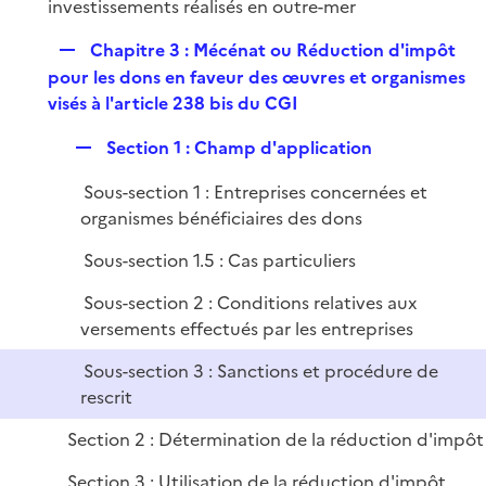
é
investissements réalisés en outre-mer
l
e
p
i
r
R
Chapitre 3 : Mécénat ou Réduction d'impôt
l
e
e
pour les dons en faveur des œuvres et organismes
i
r
p
visés à l'article 238 bis du CGI
e
l
r
R
Section 1 : Champ d'application
i
e
e
Sous-section 1 : Entreprises concernées et
p
r
organismes bénéficiaires des dons
l
i
Sous-section 1.5 : Cas particuliers
e
Sous-section 2 : Conditions relatives aux
r
versements effectués par les entreprises
Sous-section 3 : Sanctions et procédure de
rescrit
Section 2 : Détermination de la réduction d'impôt
Section 3 : Utilisation de la réduction d'impôt