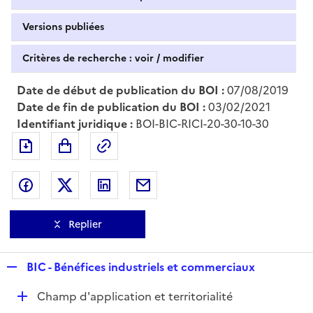
Versions publiées
Critères de recherche : voir / modifier
Date de début de publication du BOI :
07/08/2019
Date de fin de publication du BOI :
03/02/2021
Identifiant juridique :
BOI-BIC-RICI-20-30-10-30
Exporter le document au format pdf
Permalien : adresse web de ce doc
Partager sur Facebook
Partager sur Twitter
Partager sur LinkedIn
Partager par messagerie
Replier
R
BIC - Bénéfices industriels et commerciaux
e
D
Champ d'application et territorialité
p
é