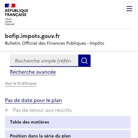
RÉPUBLIQUE
FRANÇAISE
bofip.impots.gouv.fr
Bulletin Officiel des Finances Publiques - Impôts
Recherche simple (références, mots clés, partie du titre
Formulaire
Rechercher
de
Recherche avancée
recherche
Voir le fil d'Ariane
Pas de date pour le plan
Pas de retour aux rescrits
Table des matières
Position dans la série du plan