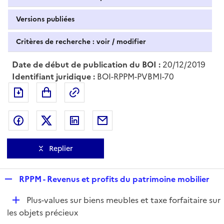
Versions publiées
Critères de recherche : voir / modifier
Date de début de publication du BOI :
20/12/2019
Identifiant juridique :
BOI-RPPM-PVBMI-70
Exporter le document au format pdf
Permalien : adresse web de ce doc
Partager sur Facebook
Partager sur Twitter
Partager sur LinkedIn
Partager par messagerie
Replier
R
RPPM - Revenus et profits du patrimoine mobilier
e
D
Plus-values sur biens meubles et taxe forfaitaire sur
p
é
les objets précieux
l
p