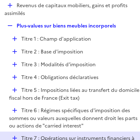
i
D
Revenus de capitaux mobiliers, gains et profits
l
e
é
assimilés
i
r
p
e
R
Plus-values sur biens meubles incorporels
l
r
e
i
D
Titre 1 : Champ d'application
p
e
é
l
r
D
Titre 2 : Base d'imposition
p
i
é
l
e
D
Titre 3 : Modalités d'imposition
p
i
r
é
l
e
D
Titre 4 : Obligations déclaratives
p
i
r
é
l
e
D
Titre 5 : Impositions liées au transfert du domicile
p
i
r
é
fiscal hors de France (Exit tax)
l
e
p
i
r
D
Titre 6 : Régimes spécifiques d'imposition des
l
e
é
sommes ou valeurs auxquelles donnent droit les parts
i
r
p
ou actions de "carried interest"
e
l
r
D
Titre 7 : Opérations sur instruments financiers à