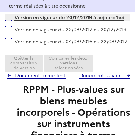
i
é
terme réalisées à titre occasionnel
e
p
r
Versions sur la période
Version en vigueur du 20/12/2019 à aujourd'hui
l
i
Version en vigueur du 22/03/2017 au 20/12/2019
e
r
Version en vigueur du 04/03/2016 au 22/03/2017
Quitter la
Comparer les deux
comparaison
versions
de version
sélectionnées
Document précédent
Document suivant
RPPM - Plus-values sur
biens meubles
incorporels - Opérations
sur instruments