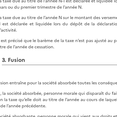
a taxe due au titre de l’année N-1 est déclarée et liquidée
ars ou du premier trimestre de l’année N.
a taxe due au titre de l’année N sur le montant des versem
 est déclarée et liquidée lors du dépôt de la déclarati
’activité.
l est précisé que le barème de la taxe n’est pas ajusté au 
itre de l’année de cessation.
3. Fusion
usion entraîne pour la société absorbée toutes les conséque
i, la société absorbée, personne morale qui disparaît du fait
on la taxe qu’elle doit au titre de l’année au cours de laquel
e de l’année précédente.
ociété absorbante, personne morale qui vient aux droits et 