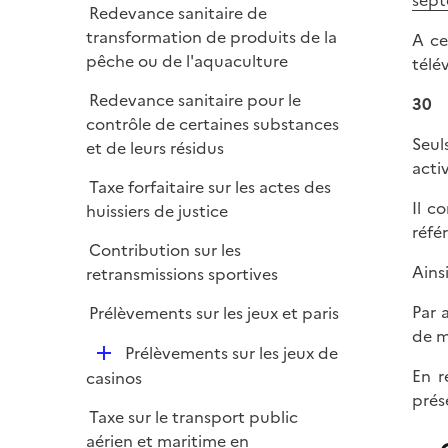
sept
Redevance sanitaire de
transformation de produits de la
A ce
pêche ou de l'aquaculture
télé
Redevance sanitaire pour le
30
contrôle de certaines substances
Seul
et de leurs résidus
acti
Taxe forfaitaire sur les actes des
Il c
huissiers de justice
réfé
Contribution sur les
Ainsi
retransmissions sportives
Par 
Prélèvements sur les jeux et paris
de m
D
Prélèvements sur les jeux de
é
En r
casinos
p
prés
Taxe sur le transport public
l
aérien et maritime en