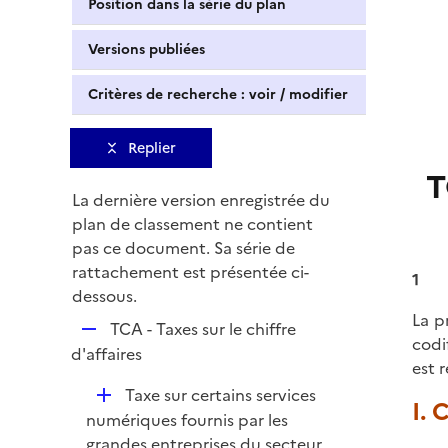
Position dans la série du plan
Versions publiées
Critères de recherche : voir / modifier
Replier
T
La dernière version enregistrée du
plan de classement ne contient
pas ce document. Sa série de
rattachement est présentée ci-
1
dessous.
La p
R
TCA - Taxes sur le chiffre
codif
e
d'affaires
est 
p
D
Taxe sur certains services
l
I.
é
numériques fournis par les
i
p
grandes entreprises du secteur