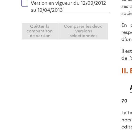
Version en vigueur du 12/09/2012
ses 
au 19/04/2013
soci
En c
Quitter la
Comparer les deux
comparaison
versions
resp
de version
sélectionnées
d’un
Il e
de l
II.
70
La t
hors
édit