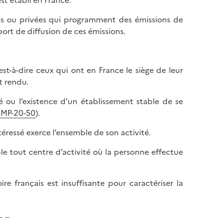
est établi en France.
ques ou privées qui programment des émissions de
pport de diffusion de ces émissions.
’est-à-dire ceux qui ont en France le siège de leur
t rendu.
té ou l’existence d’un établissement stable de se
MP-20-50
).
intéressé exerce l’ensemble de son activité.
ble tout centre d’activité où la personne effectue
re français est insuffisante pour caractériser la