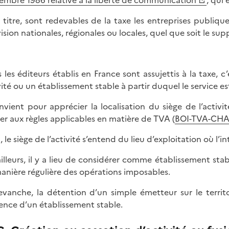
embre 1986 relative à la liberté de communication
, qui 
 titre, sont redevables de la taxe les entreprises publi
vision nationales, régionales ou locales, quel que soit le su
s les éditeurs établis en France sont assujettis à la taxe, c
vité ou un établissement stable à partir duquel le service es
onvient pour apprécier la localisation du siège de l’activi
rer aux règles applicables en matière de TVA (
BOI-TVA-CHA
, le siège de l’activité s’entend du lieu d’exploitation où l’
ailleurs, il y a lieu de considérer comme établissement sta
anière régulière des opérations imposables.
evanche, la détention d’un simple émetteur sur le territoi
ence d’un établissement stable.