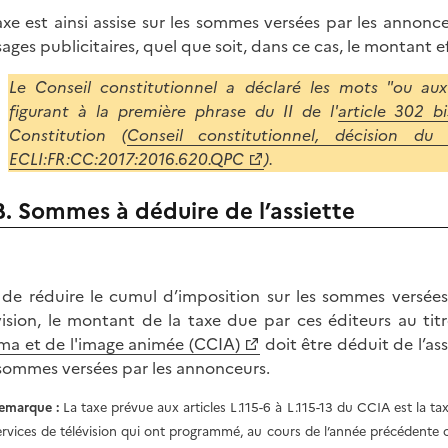
axe est ainsi assise sur les sommes versées par les annon
ages publicitaires, quel que soit, dans ce cas, le montant 
Le Conseil constitutionnel a déclaré les mots "ou aux 
figurant à la première phrase du II de l'
article 302 
Constitution (
Conseil constitutionnel, décision 
ECLI:FR:CC:2017:2016.620.QPC
).
B. Sommes à déduire de l’assiette
 de réduire le cumul d’imposition sur les sommes versées
vision, le montant de la taxe due par ces éditeurs au ti
ma et de l'image animée (CCIA)
doit être déduit de l’ass
sommes versées par les annonceurs.
emarque :
La taxe prévue aux articles L.115-6 à L.115-13 du CCIA est la taxe
ervices de télévision qui ont programmé, au cours de l’année précédente c