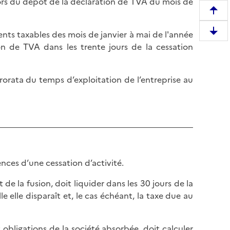
 lors du dépôt de la déclaration de TVA du mois de
R
e
ents taxables des mois de janvier à mai de l'année
D
m
on de TVA dans les trente jours de la cessation
e
o
s
n
c
t
prorata du temps d’exploitation de l’entreprise au
e
e
n
r
d
e
r
n
e
h
e
a
n
nces d’une cessation d’activité.
u
b
t
 de la fusion, doit liquider dans les 30 jours de la
a
d
le elle disparaît et, le cas échéant, la taxe due au
s
e
d
l
e
a
obligations de la société absorbée, doit calculer