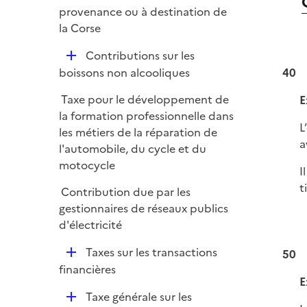
i
provenance ou à destination de
e
la Corse
r
D
Contributions sur les
é
40
boissons non alcooliques
p
Taxe pour le développement de
E
l
la formation professionnelle dans
i
L
les métiers de la réparation de
e
a
l'automobile, du cycle et du
r
motocycle
I
t
Contribution due par les
gestionnaires de réseaux publics
d'électricité
D
Taxes sur les transactions
50
é
financières
E
p
D
Taxe générale sur les
l