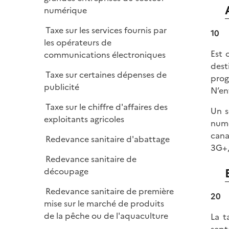
e
l
numérique
r
i
Taxe sur les services fournis par
10
e
les opérateurs de
r
Est 
communications électroniques
dest
Taxe sur certaines dépenses de
prog
publicité
N’en
Taxe sur le chiffre d'affaires des
Un s
exploitants agricoles
numé
cana
Redevance sanitaire d'abattage
3G+,
Redevance sanitaire de
découpage
Redevance sanitaire de première
20
mise sur le marché de produits
de la pêche ou de l'aquaculture
La t