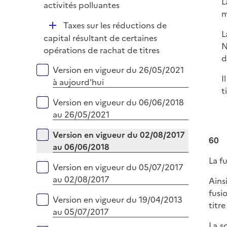
L
é
activités polluantes
i
m
p
e
D
Taxes sur les réductions de
l
r
L
é
capital résultant de certaines
i
N
p
opérations de rachat de titres
e
d
l
r
Versions sur la période
Version en vigueur du 26/05/2021
i
I
à aujourd'hui
e
t
r
Version en vigueur du 06/06/2018
au 26/05/2021
Version en vigueur du 02/08/2017
60
au 06/06/2018
La f
Version en vigueur du 05/07/2017
au 02/08/2017
Ains
fusi
Version en vigueur du 19/04/2013
titr
au 05/07/2017
La s