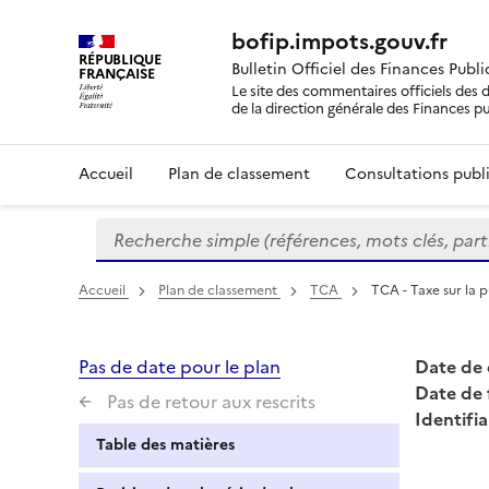
bofip.impots.gouv.fr
RÉPUBLIQUE
Bulletin Officiel des Finances Publ
FRANÇAISE
Le site des commentaires officiels des d
de la direction générale des Finances p
Accueil
Plan de classement
Consultations publi
Recherche simple (références, mots clés, partie 
Formulaire
de
recherche
Accueil
Plan de classement
TCA
TCA - Taxe sur la p
Pas de date pour le plan
Date de 
Date de 
Pas de retour aux rescrits
Identifia
Table des matières