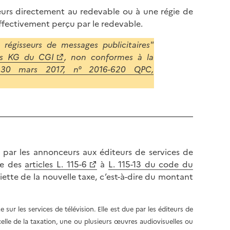
ceurs directement au redevable ou à une régie de
effectivement perçu par le redevable.
régisseurs de messages publicitaires"
bis KG du CGI
, non conformes à la
du 30 mars 2017, n° 2016-620 QPC,
 par les annonceurs aux éditeurs de services de
tre des
articles L. 115-6
à
L. 115-13 du code du
iette de la nouvelle taxe, c’est-à-dire du montant
 sur les services de télévision. Elle est due par les éditeurs de
elle de la taxation, une ou plusieurs œuvres audiovisuelles ou