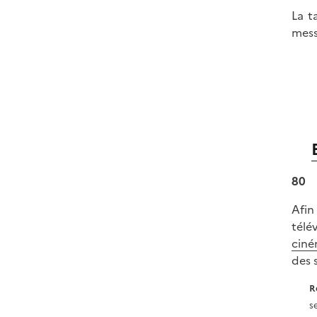
La t
mess
80
Afin
télé
ciné
des 
R
s