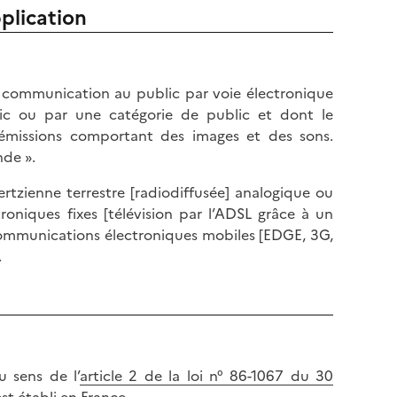
plication
e communication au public par voie électronique
ic ou par une catégorie de public et dont le
émissions comportant des images et des sons.
nde ».
ertzienne terrestre [radiodiffusée] analogique ou
roniques fixes [télévision par l’ADSL grâce à un
e communications électroniques mobiles [EDGE, 3G,
.
u sens de l’
article 2 de la loi n° 86-1067 du 30