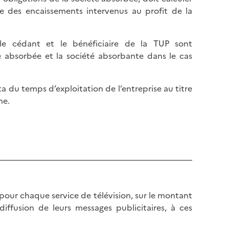
l
p
e des encaissements intervenus au profit de la
a
a
p
g
a
 le cédant et le bénéficiaire de la TUP sont
e
g
 absorbée et la société absorbante dans le cas
e
ta du temps d’exploitation de l’entreprise au titre
ne.
, pour chaque service de télévision, sur le montant
ffusion de leurs messages publicitaires, à ces