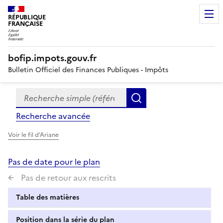
RÉPUBLIQUE
FRANÇAISE
bofip.impots.gouv.fr
Bulletin Officiel des Finances Publiques - Impôts
Recherche simple (références, mots clés, partie du titre
Formulaire
Rechercher
de
Recherche avancée
recherche
Voir le fil d'Ariane
Pas de date pour le plan
Pas de retour aux rescrits
Table des matières
Position dans la série du plan