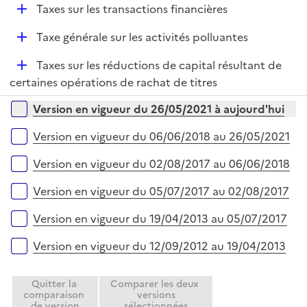
D
Taxes sur les transactions financières
é
D
Taxe générale sur les activités polluantes
p
é
l
D
Taxes sur les réductions de capital résultant de
p
i
é
certaines opérations de rachat de titres
l
e
p
i
r
Versions sur la période
Version en vigueur du 26/05/2021 à aujourd'hui
l
e
i
r
Version en vigueur du 06/06/2018 au 26/05/2021
e
r
Version en vigueur du 02/08/2017 au 06/06/2018
Version en vigueur du 05/07/2017 au 02/08/2017
Version en vigueur du 19/04/2013 au 05/07/2017
Version en vigueur du 12/09/2012 au 19/04/2013
Quitter la
Comparer les deux
comparaison
versions
de version
sélectionnées