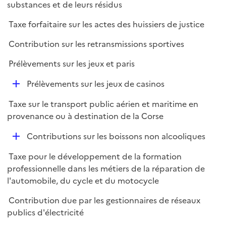
substances et de leurs résidus
Taxe forfaitaire sur les actes des huissiers de justice
Contribution sur les retransmissions sportives
Prélèvements sur les jeux et paris
D
Prélèvements sur les jeux de casinos
é
Taxe sur le transport public aérien et maritime en
p
provenance ou à destination de la Corse
l
i
D
Contributions sur les boissons non alcooliques
e
é
r
Taxe pour le développement de la formation
p
professionnelle dans les métiers de la réparation de
l
l'automobile, du cycle et du motocycle
i
e
Contribution due par les gestionnaires de réseaux
r
publics d'électricité