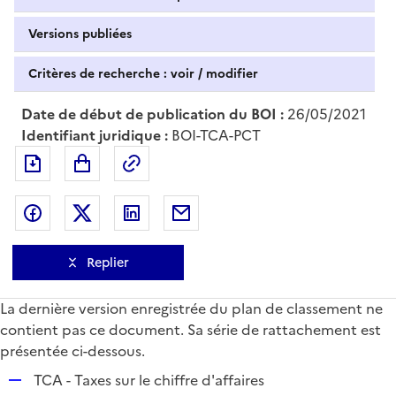
Versions publiées
Critères de recherche : voir / modifier
Date de début de publication du BOI :
26/05/2021
Identifiant juridique :
BOI-TCA-PCT
Exporter le document au format pdf
Permalien : adresse web de ce doc
Partager sur Facebook
Partager sur Twitter
Partager sur LinkedIn
Partager par messagerie
Replier
La dernière version enregistrée du plan de classement ne
contient pas ce document. Sa série de rattachement est
présentée ci-dessous.
R
TCA - Taxes sur le chiffre d'affaires