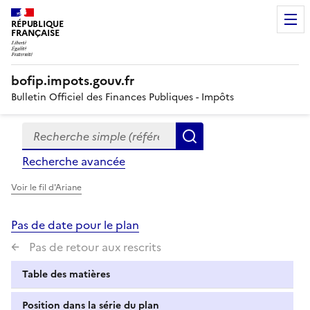
RÉPUBLIQUE
FRANÇAISE
bofip.impots.gouv.fr
Bulletin Officiel des Finances Publiques - Impôts
Recherche simple (références, mots clés, partie du titre
Formulaire
Rechercher
de
Recherche avancée
recherche
Voir le fil d'Ariane
Pas de date pour le plan
Pas de retour aux rescrits
Table des matières
Position dans la série du plan