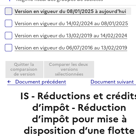
p
i
r
é
l
e
Versions sur la période
Version en vigueur du 08/01/2025 à aujourd'hui
p
i
r
l
e
Version en vigueur du 14/02/2024 au 08/01/2025
i
r
e
Version en vigueur du 13/02/2019 au 14/02/2024
r
Version en vigueur du 06/07/2016 au 13/02/2019
Quitter la
Comparer les deux
comparaison
versions
de version
sélectionnées
Document précédent
Document suivant
IS - Réductions et crédit
d’impôt - Réduction
d’impôt pour mise à
disposition d’une flotte