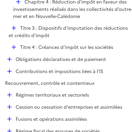
D
Chapitre 4 : Réduction d’impôt en faveur des
é
investissements réalisés dans les collectivités d’outre
p
mer et en Nouvelle-Calédonie
l
D
Titre 3 : Dispositifs d'imputation des réductions
i
é
et crédits d'impôt
e
p
r
D
Titre 4 : Créances d'impôt sur les sociétés
l
é
i
D
Obligations déclaratives et de paiement
p
e
é
l
r
D
Contributions et impositions liées à l'IS
p
i
é
l
e
Recouvrement, contrôle et contentieux
p
i
r
l
e
D
Régimes territoriaux et sectoriels
i
r
é
e
D
Cession ou cessation d'entreprises et assimilées
p
r
é
l
D
Fusions et opérations assimilées
p
i
é
l
e
D
Régime fiscal des groupes de sociétés