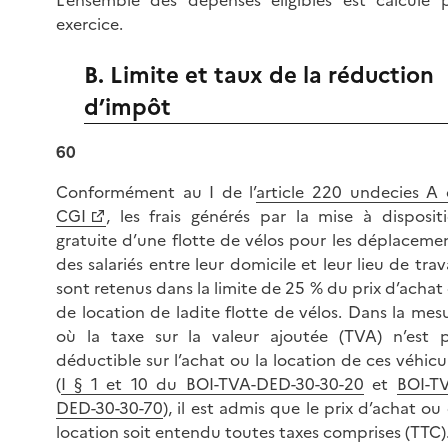
L’ensemble des dépenses éligibles est calculé 
exercice.
B. Limite et taux de la réduction
d’impôt
60
Conformément au I de l’
article 220 undecies A
CGI
, les frais générés par la mise à disposit
gratuite d’une flotte de vélos pour les déplaceme
des salariés entre leur domicile et leur lieu de trava
sont retenus dans la limite de
25 %
du prix d’achat
de location de ladite flotte de vélos. Dans la mes
où la taxe sur la valeur ajoutée (TVA) n’est 
déductible sur l’achat ou la location de ces véhicu
(
I § 1 et 10 du BOI-TVA-DED-30-30-20
et
BOI-T
DED-30-30-70
), il est admis que le prix d’achat ou
location soit entendu toutes taxes comprises (TTC)