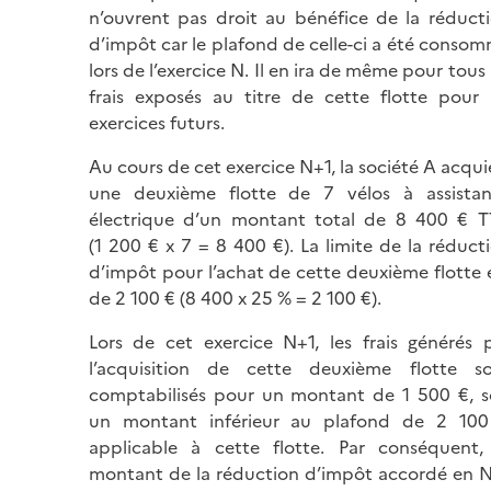
n’ouvrent pas droit au bénéfice de la réduct
d’impôt car le plafond de celle-ci a été conso
lors de l’exercice N. Il en ira de même pour tous 
frais exposés au titre de cette flotte pour 
exercices futurs.
Au cours de cet exercice N+1, la société A acqui
une deuxième flotte de 7 vélos à assista
électrique d’un montant total de 8 400
€
T
(
1 200 €
x 7 =
8 400 €
). La limite de la réduct
d’impôt pour l’achat de cette deuxième flotte 
de 2 100 € (8 400 x 25 % = 2 100 €).
Lors de cet exercice N+1, les frais générés 
l’acquisition de cette deuxième flotte s
comptabilisés pour un montant de 1 500 €, s
un montant inférieur au plafond de 2 10
applicable à cette flotte. Par conséquent,
montant de la réduction d’impôt accordé en 