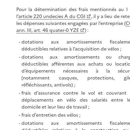
Pour la détermination des frais mentionnés au I
l’
article 220 undecies A du CGI
, il y a lieu de rete
les dépenses suivantes engagées par l’entreprise (
C
ann. III, art. 46 quater-0 YZE
) :
dotations aux amortissements fiscaleme
déductibles relatives à l’acquisition de
vélos ;
dotations aux amortissements ou charg
déductibles afférentes aux achats ou locati
d’équipements nécessaires à la sécuri
(notamment casques, protections, gile
réfléchissants,
antivols) ;
frais d’assurance contre le vol et couvrant 
déplacements en vélo des salariés entre l
domicile et leur lieu de
travail ;
frais d’entretien des
vélos ;
dotations aux amortissements fiscaleme