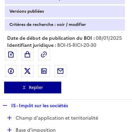
Versions publiées
Critères de recherche : voir / modifier
Date de début de publication du BOI :
08/01/2025
Identifiant juridique :
BOI-IS-RICI-20-30
Exporter le document au format pdf
Permalien : adresse web de ce doc
Partager sur Facebook
Partager sur Twitter
Partager sur LinkedIn
Partager par messagerie
Replier
R
IS - Impôt sur les sociétés
e
D
Champ d'application et territorialité
p
é
l
D
Base d'imposition
p