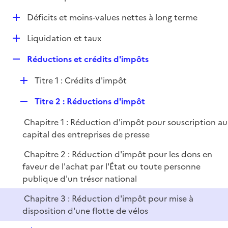
i
é
l
e
D
Déficits et moins-values nettes à long terme
p
i
r
é
l
e
D
Liquidation et taux
p
i
r
é
l
e
R
Réductions et crédits d'impôts
p
i
r
e
l
e
D
Titre 1 : Crédits d'impôt
p
i
r
é
l
e
R
Titre 2 : Réductions d'impôt
p
i
r
e
l
e
Chapitre 1 : Réduction d'impôt pour souscription au
p
i
r
capital des entreprises de presse
l
e
i
r
Chapitre 2 : Réduction d'impôt pour les dons en
e
faveur de l'achat par l'État ou toute personne
r
publique d'un trésor national
Chapitre 3 : Réduction d'impôt pour mise à
disposition d'une flotte de vélos