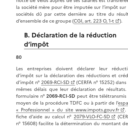
flotte de vélos auprès de ses salariés est transféré
la société mère pour être imputée sur l’impôt sur 
sociétés dû par cette dernière au titre du résul
d’ensemble de ce groupe (
CGI, art. 223 O, 1-t
).
B. Déclaration de la réduction
d’impôt
80
Les entreprises doivent déclarer leur réduct
d’impôt sur la déclaration des réductions et créd
d’impôt n°
2069-RCI-SD
(CERFA
n° 15252
) dans 
mêmes délais que leur déclaration de résultats.
formulaire
n°
2069-RCI-SD
peut être télétransmis
moyen de la procédure TDFC ou à partir de l’
esp
« Professionnel » du site www.impots.gouv.fr
.
fiche d’aide au calcul n°
2079-VLO-FC-SD
(CER
n° 15608) facilite la détermination du montant de