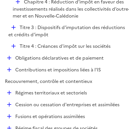
D
Chapitre 4 : Réduction d’impôt en faveur des
é
investissements réalisés dans les collectivités d’outre
p
mer et en Nouvelle-Calédonie
l
D
Titre 3 : Dispositifs d'imputation des réductions
i
é
et crédits d'impôt
e
p
r
D
Titre 4 : Créances d'impôt sur les sociétés
l
é
i
D
Obligations déclaratives et de paiement
p
e
é
l
r
D
Contributions et impositions liées à l'IS
p
i
é
l
e
Recouvrement, contrôle et contentieux
p
i
r
l
e
D
Régimes territoriaux et sectoriels
i
r
é
e
D
Cession ou cessation d'entreprises et assimilées
p
r
é
l
D
Fusions et opérations assimilées
p
i
é
l
e
D
Régime fiscal des groupes de sociétés