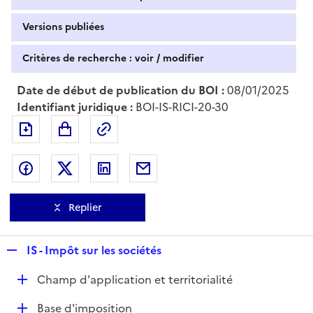
Versions publiées
Critères de recherche : voir / modifier
Date de début de publication du BOI :
08/01/2025
Identifiant juridique :
BOI-IS-RICI-20-30
Exporter le document au format pdf
Permalien : adresse web de ce doc
Partager sur Facebook
Partager sur Twitter
Partager sur LinkedIn
Partager par messagerie
Replier
R
IS - Impôt sur les sociétés
e
D
Champ d'application et territorialité
p
é
l
D
Base d'imposition
p