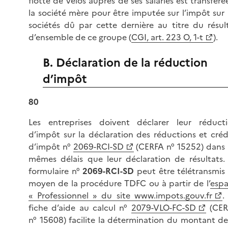
flotte de vélos auprès de ses salariés est transféré
la société mère pour être imputée sur l’impôt sur 
sociétés dû par cette dernière au titre du résul
d’ensemble de ce groupe (
CGI, art. 223 O, 1-t
).
B. Déclaration de la réduction
d’impôt
80
Les entreprises doivent déclarer leur réduct
d’impôt sur la déclaration des réductions et créd
d’impôt n°
2069-RCI-SD
(CERFA
n° 15252
) dans 
mêmes délais que leur déclaration de résultats.
formulaire
n°
2069-RCI-SD
peut être télétransmis
moyen de la procédure TDFC ou à partir de l’
esp
« Professionnel » du site www.impots.gouv.fr
.
fiche d’aide au calcul n°
2079-VLO-FC-SD
(CER
n° 15608) facilite la détermination du montant de