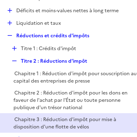
i
é
l
e
D
Déficits et moins-values nettes à long terme
p
i
r
é
l
e
D
Liquidation et taux
p
i
r
é
l
e
R
Réductions et crédits d'impôts
p
i
r
e
l
e
D
Titre 1 : Crédits d'impôt
p
i
r
é
l
e
R
Titre 2 : Réductions d'impôt
p
i
r
e
l
e
Chapitre 1 : Réduction d'impôt pour souscription au
p
i
r
capital des entreprises de presse
l
e
i
r
Chapitre 2 : Réduction d'impôt pour les dons en
e
faveur de l'achat par l'État ou toute personne
r
publique d'un trésor national
Chapitre 3 : Réduction d'impôt pour mise à
disposition d'une flotte de vélos