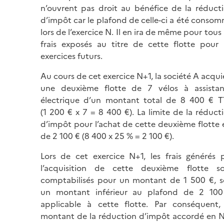
n’ouvrent pas droit au bénéfice de la réduct
d’impôt car le plafond de celle-ci a été conso
lors de l’exercice N. Il en ira de même pour tous 
frais exposés au titre de cette flotte pour 
exercices futurs.
Au cours de cet exercice N+1, la société A acqui
une deuxième flotte de 7 vélos à assista
électrique d’un montant total de 8 400
€
T
(
1 200 €
x 7 =
8 400 €
). La limite de la réduct
d’impôt pour l’achat de cette deuxième flotte 
de 2 100 € (8 400 x 25 % = 2 100 €).
Lors de cet exercice N+1, les frais générés 
l’acquisition de cette deuxième flotte s
comptabilisés pour un montant de 1 500 €, s
un montant inférieur au plafond de 2 10
applicable à cette flotte. Par conséquent,
montant de la réduction d’impôt accordé en 