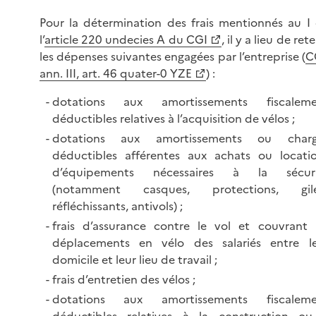
Pour la détermination des frais mentionnés au I
l’
article 220 undecies A du CGI
, il y a lieu de rete
les dépenses suivantes engagées par l’entreprise (
C
ann. III, art. 46 quater-0 YZE
) :
dotations aux amortissements fiscaleme
déductibles relatives à l’acquisition de
vélos ;
dotations aux amortissements ou charg
déductibles afférentes aux achats ou locati
d’équipements nécessaires à la sécuri
(notamment casques, protections, gile
réfléchissants,
antivols) ;
frais d’assurance contre le vol et couvrant 
déplacements en vélo des salariés entre l
domicile et leur lieu de
travail ;
frais d’entretien des
vélos ;
dotations aux amortissements fiscaleme