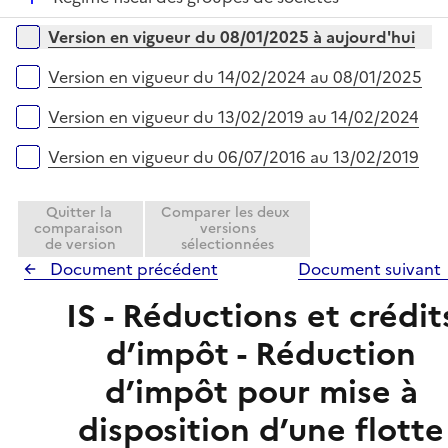
p
i
r
é
l
e
Versions sur la période
Version en vigueur du 08/01/2025 à aujourd'hui
p
i
r
l
e
Version en vigueur du 14/02/2024 au 08/01/2025
i
r
e
Version en vigueur du 13/02/2019 au 14/02/2024
r
Version en vigueur du 06/07/2016 au 13/02/2019
Quitter la
Comparer les deux
comparaison
versions
de version
sélectionnées
Document précédent
Document suivant
IS - Réductions et crédit
d’impôt - Réduction
d’impôt pour mise à
disposition d’une flotte