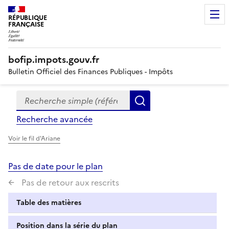
RÉPUBLIQUE
FRANÇAISE
bofip.impots.gouv.fr
Bulletin Officiel des Finances Publiques - Impôts
Recherche simple (références, mots clés, partie du titre
Formulaire
Rechercher
de
Recherche avancée
recherche
Voir le fil d'Ariane
Pas de date pour le plan
Pas de retour aux rescrits
Table des matières
Position dans la série du plan