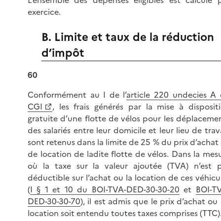
L’ensemble des dépenses éligibles est calculé 
exercice.
B. Limite et taux de la réduction
d’impôt
60
Conformément au I de l’
article 220 undecies A
CGI
, les frais générés par la mise à disposit
gratuite d’une flotte de vélos pour les déplaceme
des salariés entre leur domicile et leur lieu de trava
sont retenus dans la limite de
25 %
du prix d’achat
de location de ladite flotte de vélos. Dans la mes
où la taxe sur la valeur ajoutée (TVA) n’est 
déductible sur l’achat ou la location de ces véhicu
(
I § 1 et 10 du BOI-TVA-DED-30-30-20
et
BOI-T
DED-30-30-70
), il est admis que le prix d’achat ou
location soit entendu toutes taxes comprises (TTC)