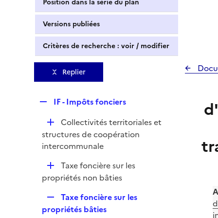
Position dans la série du plan
Versions publiées
Critères de recherche : voir / modifier
Docu
Replier
R
IF - Impôts fonciers
d
e
D
Collectivités territoriales et
p
é
structures de coopération
l
tr
p
intercommunale
i
l
e
D
Taxe foncière sur les
i
r
é
propriétés non bâties
e
p
r
A
R
Taxe foncière sur les
l
d
e
propriétés bâties
i
i