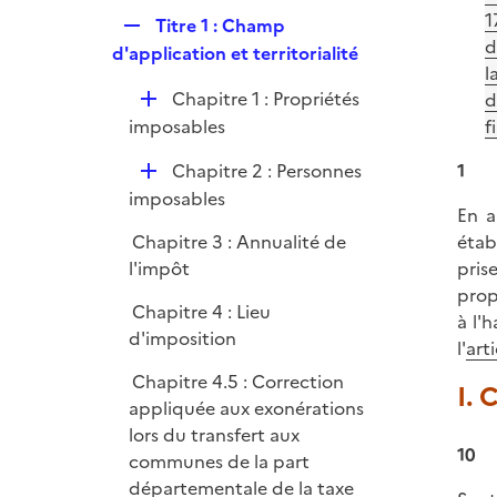
p
e
1
R
Titre 1 : Champ
l
r
d
e
d'application et territorialité
i
l
p
e
D
Chapitre 1 : Propriétés
d
l
r
é
imposables
f
i
p
e
D
Chapitre 2 : Personnes
1
l
r
é
imposables
i
En a
p
e
Chapitre 3 : Annualité de
étab
l
r
l'impôt
pris
i
prop
e
Chapitre 4 : Lieu
à l'
r
d'imposition
l'
art
Chapitre 4.5 : Correction
I. 
appliquée aux exonérations
lors du transfert aux
10
communes de la part
départementale de la taxe