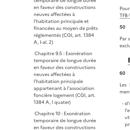
temporaire de longue durée
p
en faveur des constructions
Pour
l
neuves affectées à
TFB-
i
l'habitation principale et
50
e
financées au moyen de prêts
r
réglementés (CGI, art. 1384
Par 
A, I-al. 2)
excl
Chapitre 9.5 : Exonération
temporaire de longue durée
en faveur des constructions
60
neuves affectées à
l'habitation principale
Les 
appartenant à l'association
ment
foncière logement (CGI, art.
1384 A, I quater)
d'
l'
Chapitre 10 : Exonération
ut
temporaire de longue durée
pr
en faveur des constructions