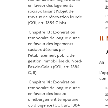
s
en faveur des logements
B
sociaux faisant l’objet de
travaux de rénovation lourde
L
(CGI, art. 1384 C bis)
e
d
Chapitre 13 : Exonération
II.
temporaire de longue durée
en faveur des logements
sociaux détenus par
l'établissement public de
gestion immobilière du Nord-
80
Pas-de-Calais (CGI, art. 1384
C, II)
L'ap
comm
Chapitre 14 : Exonération
temporaire de longue durée
R
en faveur des locaux
d
d'hébergement temporaire
c
ou d'urgence (CGI, art. 1384
e