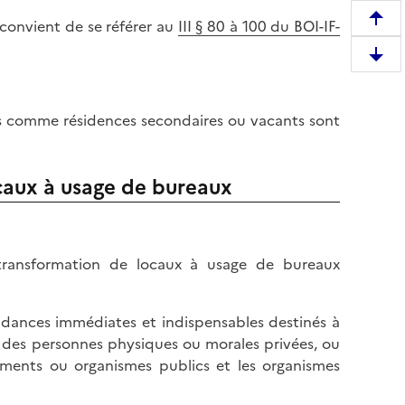
l convient de se référer au
III § 80 à 100 du BOI-IF-
R
e
D
m
e
o
s
n
isés comme résidences secondaires ou vacants sont
c
t
e
e
n
r
ocaux à usage de bureaux
d
e
r
n
e
h
e
a transformation de locaux à usage de bureaux
a
n
u
b
t
dances immédiates et indispensables destinés à
a
d
ar des personnes physiques ou morales privées, ou
s
e
lissements ou organismes publics et les organismes
d
l
e
a