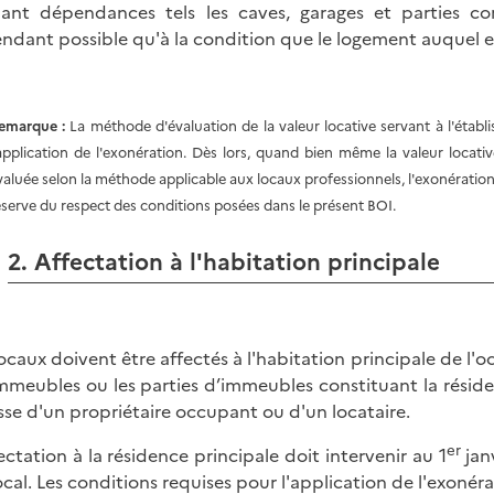
ant dépendances tels les caves, garages et parties c
ndant possible qu'à la condition que le logement auquel el
emarque
:
La méthode d'évaluation de la valeur locative servant à l'établ
'application de l'exonération. Dès lors, quand bien même la valeur locati
valuée selon la méthode applicable aux locaux professionnels, l'exonération 
éserve du respect des conditions posées dans le présent BOI.
2. Affectation à l'habitation principale
locaux doivent être affectés à l'habitation principale de l'
immeubles ou les parties d’immeubles constituant la résiden
isse d'un propriétaire occupant ou d'un locataire.
er
fectation à la résidence principale doit intervenir au 1
janv
ocal. Les conditions requises pour l'application de l'exonér