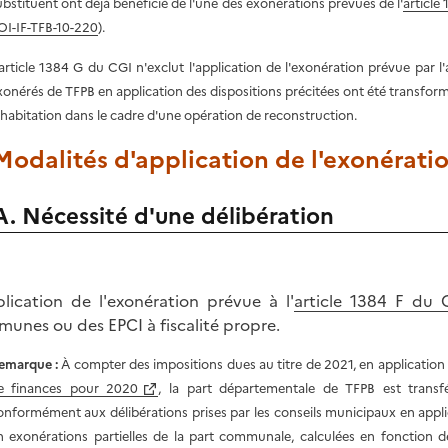
ubstituent
ont déj
à bénéficié de l'une des exonérations prévues
de l'
article
OI-IF-TFB-10-220
).
'article 1384 G du CGI
n'e
xclu
t l'application de l'exonération prévue par
xonérés de TFPB en application des dispositions précitées ont été transfo
'habitation
dans le cadre d'une opération de reconstruction
.
 Modalités d'application de l'exonérati
A. Nécessité d'une délibération
plication de l'exonération prévue à l'
article 1384 F du 
unes ou des EPCI à fiscalité propre.
emarque
:
À compter des impositions dues au titre de 2021, en application d
e finances pour 2020
, la part départementale de TFPB est trans
onformément aux délibérations prises par les conseils municipaux en appli
n exonérations partielles de la part communale, calculées en fonction 