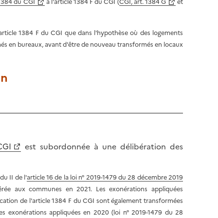
 1384 du CGI
à l'article 1384 F du CGI
(
CGI, art. 1384 G
et
 l'article 1384 F du CGI que dans l'hypothèse où des logements
rmés en bureaux, avant d'être de nouveau transformés en locaux
on
CGI
est subordonnée à une délibération des
u II de l'
article 16 de la loi n° 2019-1479 du 28 décembre 2019
férée aux communes en 2021. Les exonérations appliquées
cation de l'article 1384 F du CGI sont également transformées
des exonérations appliquées en 2020 (loi n° 2019-1479 du 28