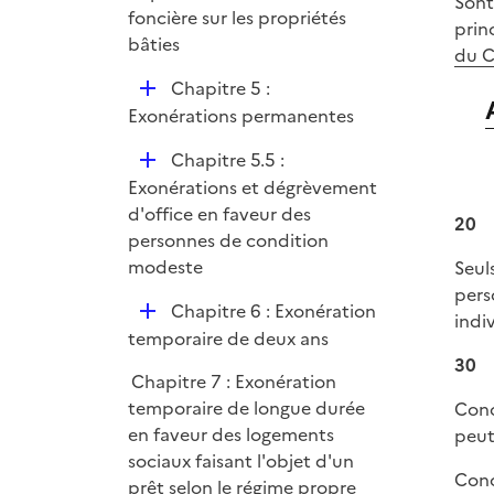
Sont
foncière sur les propriétés
prin
bâties
du 
D
Chapitre 5 :
é
Exonérations permanentes
p
D
Chapitre 5.5 :
l
é
Exonérations et dégrèvement
i
p
d'office en faveur des
e
20
l
personnes de condition
r
i
modeste
Seul
e
pers
D
Chapitre 6 : Exonération
r
indiv
é
temporaire de deux ans
p
30
Chapitre 7 : Exonération
l
temporaire de longue durée
Conc
i
en faveur des logements
peut
e
sociaux faisant l'objet d'un
r
Conc
prêt selon le régime propre