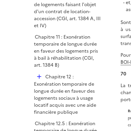
et
de logements faisant l'objet
as
d'un contrat de location-
accession (CGI, art. 1384 A, III
Sont
et IV)
à us
surf
Chapitre 11 : Exonération
tran
temporaire de longue durée
en faveur des logements pris
Pour
à bail à réhabilitation (CGI,
BOI-
art. 1384 B)
70
D
Chapitre 12 :
é
Exonération temporaire de
La t
p
longue durée en faveur des
chan
l
logements sociaux à usage
port
i
locatif acquis avec une aide
e
R
financière publique
r
p
Chapitre 12.5 : Exonération
c
temporaire de longue durée