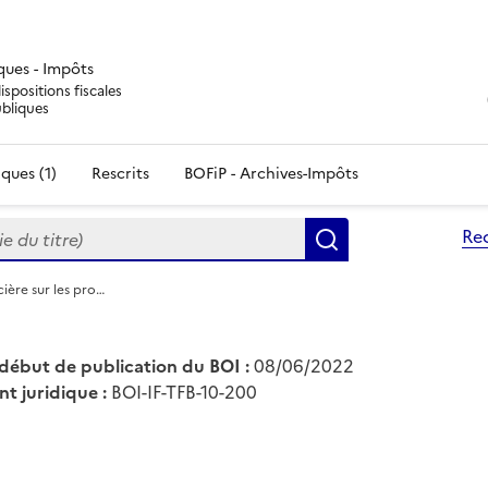
iques - Impôts
ispositions fiscales
ubliques
ques (1)
Rescrits
BOFiP - Archives-Impôts
du titre)
Re
Rechercher
cière sur les pro…
début de publication du BOI :
08/06/2022
nt juridique :
BOI-IF-TFB-10-200