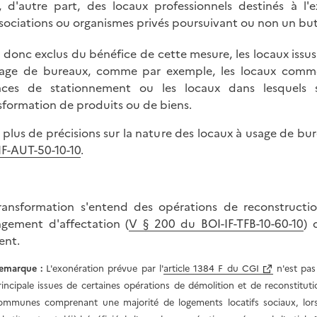
, d'autre part, des locaux professionnels destinés à l'ex
sociations ou organismes privés poursuivant ou non un but 
 donc exclus du bénéfice de cette mesure, les locaux issus
age de bureaux, comme par exemple, les locaux commer
aces de stationnement ou les locaux dans lesquels 
sformation de produits ou de biens.
 plus de précisions sur la nature des locaux à usage de bur
IF-AUT-50-10-10
.
ransformation s'entend des opérations de reconstructio
gement d'affectation (
V § 200 du BOI-IF-TFB-10-60-10
) 
ent.
emarque :
L'exonération prévue par l'
article 1384 F du CGI
n'est pas
rincipale issues de certaines opérations de démolition et de reconstitut
ommunes comprenant une majorité de logements locatifs sociaux, lor