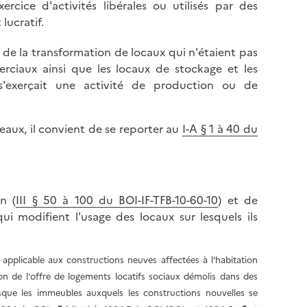
l
ercice d'activités libérales ou utilisés par des
p
a
lucratif.
a
p
g
 de la transformation de locaux qui n'étaient pas
a
e
ciaux ainsi que les locaux de stockage et les
g
s'exerçait une activité de production ou de
e
eaux, il convient de se reporter au
I-A § 1 à 40 du
n (
III § 50 à 100 du BOI-IF-TFB-10-60-10
) et de
qui modifient l'usage des locaux sur lesquels ils
 applicable aux constructions neuves affectées à l'habitation
ion de l'offre de logements locatifs sociaux démolis dans des
sque les
immeubles auxquels les constructions nouvelles se