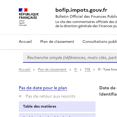
bofip.impots.gouv.fr
RÉPUBLIQUE
Bulletin Officiel des Finances Publ
FRANÇAISE
Le site des commentaires officiels des d
de la direction générale des Finances p
Accueil
Plan de classement
Consultations publi
Recherche simple (références, mots clés, partie 
Formulaire
de
recherche
Accueil
Plan de classement
IF
TFB
IF - Taxe fon
Pas de date pour le plan
Date de 
Identifia
Pas de retour aux rescrits
Table des matières