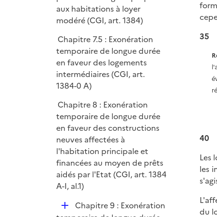
form
aux habitations à loyer
cepe
modéré (CGI, art. 1384)
35
Chapitre 7.5 : Exonération
temporaire de longue durée
R
en faveur des logements
l
intermédiaires (CGI, art.
é
1384-0 A)
r
Chapitre 8 : Exonération
temporaire de longue durée
en faveur des constructions
40
neuves affectées à
l'habitation principale et
Les 
financées au moyen de prêts
les 
aidés par l'Etat (CGI, art. 1384
s'ag
A-I, al.1)
L'af
D
Chapitre 9 : Exonération
du l
é