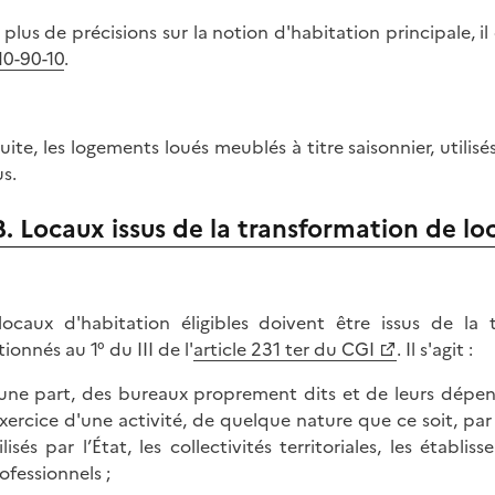
 plus de précisions sur la notion d'habitation principale, i
10-90-10
.
suite, les logements loués meublés à titre saisonnier, util
us.
B. Locaux issus de la transformation de l
locaux d'habitation éligibles doivent être issus de l
ionnés au 1° du III de l'
article 231 ter du CGI
. Il s'agit :
une part, des bureaux proprement dits et de leurs dépen
exercice d'une activité, de quelque nature que ce soit, p
ilisés par l’État, les collectivités territoriales, les étab
ofessionnels ;