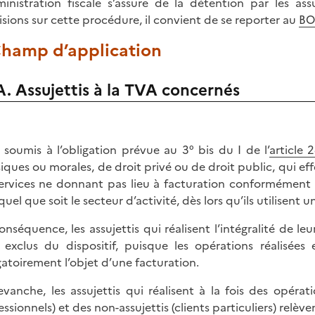
ministration fiscale s’assure de la détention par les ass
isions sur cette procédure, il convient de se reporter au
BO
 Champ d’application
A. Assujettis à la TVA concernés
 soumis à l’obligation prévue au 3° bis du I de l’
article
iques ou morales, de droit privé ou de droit public, qui eff
ervices ne donnant pas lieu à facturation conformément à
 quel que soit le secteur d’activité, dès lors qu’ils utilisent 
onséquence, les assujettis qui réalisent l’intégralité de le
 exclus du dispositif, puisque les opérations réalisées
gatoirement l’objet d’une facturation.
evanche, les assujettis qui réalisent à la fois des opérati
essionnels) et des non-assujettis (clients particuliers) relè