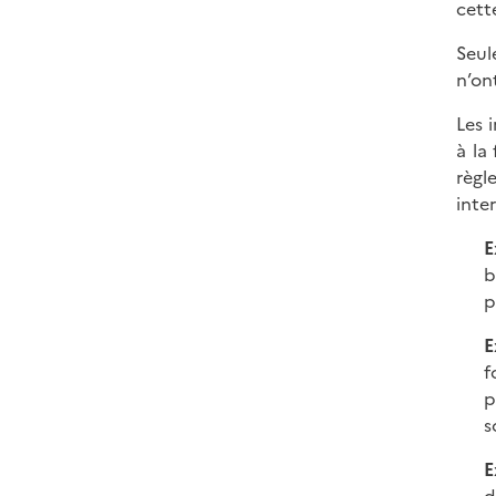
cett
Seul
n’ont
Les 
à la
règl
inte
E
b
p
E
f
p
s
E