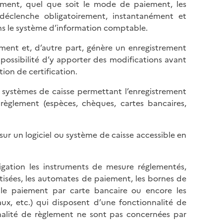
l
ment, quel que soit le mode de paiement, les
p
a
 déclenche obligatoirement, instantanément et
a
p
s le système d’information comptable.
g
a
e
iement et, d’autre part, génère un enregistrement
g
a possibilité d’y apporter des modifications avant
e
tion de certification.
ou systèmes de caisse permettant l’enregistrement
règlement (espèces, chèques, cartes bancaires,
ur un logiciel ou système de caisse accessible en
bligation les instruments de mesure réglementés,
isées, les automates de paiement, les bornes de
e paiement par carte bancaire ou encore les
ux, etc.) qui disposent d’une fonctionnalité de
nalité de règlement ne sont pas concernées par