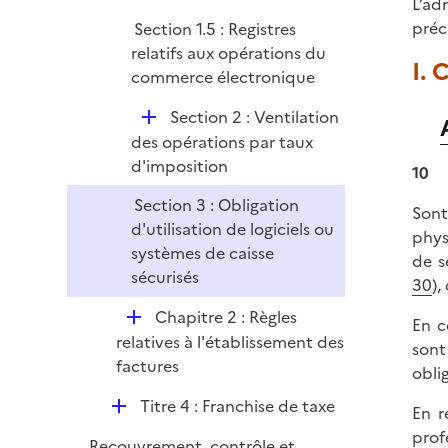
L’ad
r
préc
Section 1.5 : Registres
relatifs aux opérations du
I.
commerce électronique
D
Section 2 : Ventilation
é
des opérations par taux
p
d'imposition
10
l
Section 3 : Obligation
i
Sont
d'utilisation de logiciels ou
e
phys
systèmes de caisse
r
de s
sécurisés
30
),
D
Chapitre 2 : Règles
En c
é
relatives à l'établissement des
sont
p
factures
obli
l
D
Titre 4 : Franchise de taxe
i
En r
é
e
prof
Recouvrement, contrôle et