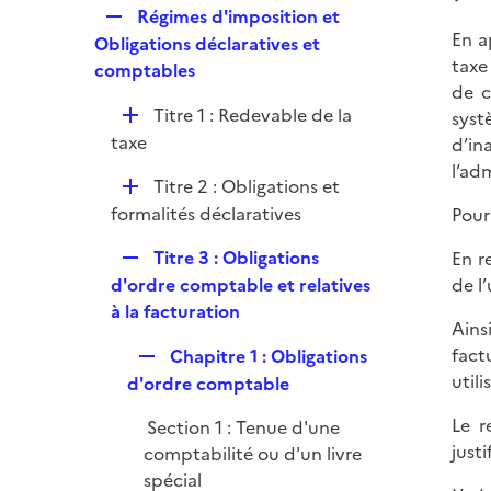
l
e
R
Régimes d'imposition et
p
i
r
En a
e
Obligations déclaratives et
l
e
taxe
p
comptables
i
r
de c
l
e
D
Titre 1 : Redevable de la
syst
i
r
é
taxe
d’in
e
p
l’adm
r
D
Titre 2 : Obligations et
l
é
formalités déclaratives
Pour
i
p
e
R
Titre 3 : Obligations
En r
l
r
e
d'ordre comptable et relatives
de l
i
p
à la facturation
e
Ains
l
r
R
fact
Chapitre 1 : Obligations
i
e
util
d'ordre comptable
e
p
r
Le r
Section 1 : Tenue d'une
l
just
comptabilité ou d'un livre
i
spécial
e