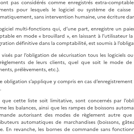
ont pas considérés comme enregistrés extra-comptable
ments pour lesquels le logiciel ou système de caisse
matiquement, sans intervention humaine, une écriture dan
ogiciel multi-fonctions qui, d’une part, enregistre un pa
table en mode « brouillard », en laissant à l’utilisateur l
gration définitive dans la comptabilité, est soumis à l’obliga
 visés par l’obligation de sécurisation tous les logiciels 
règlements de leurs clients, quel que soit le mode de 
ments, prélèvements, etc.).
e obligation s’applique y compris en cas d’enregistrement s
.
 que cette liste soit limitative, sont concernés par l’o
e les balances, ainsi que les rampes de boissons automat
ande autorisant des modes de règlement autre que l
ributeurs automatiques de marchandises (boissons, gâtea
se. En revanche, les bornes de commande sans fonction