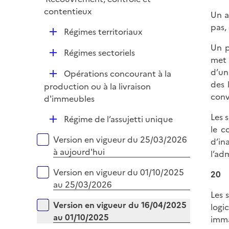
p
r
contentieux
l
Un a
i
pas,
D
Régimes territoriaux
e
é
Un p
r
D
Régimes sectoriels
p
met 
é
l
d’un
D
Opérations concourant à la
p
i
des 
é
production ou à la livraison
l
e
conv
p
d'immeubles
i
r
l
e
Les 
D
Régime de l’assujetti unique
i
r
le c
é
e
Versions sur la période
Version en vigueur du 25/03/2026
d’in
p
r
à aujourd'hui
l’adm
l
i
Version en vigueur du 01/10/2025
20
e
au 25/03/2026
r
Les 
Version en vigueur du 16/04/2025
logi
au 01/10/2025
imma