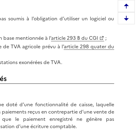
R
e
 soumis à l’obligation d’utiliser un logiciel ou
D
m
e
o
s
en base mentionnée à l’
article 293 B du CGI
;
n
c
t
 de TVA agricole prévu à l’
article 298 quater du
e
e
n
r
estations exonérées de TVA.
d
e
r
n
nés
e
h
e
a
n
u
b
t
e doté d’une fonctionnalité de caisse, laquelle
a
d
s paiements reçus en contrepartie d’une vente de
s
e
re que le paiement enregistré ne génère pas
d
l
ation d’une écriture comptable.
e
a