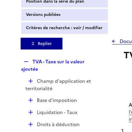
Position dans la série du plan
Versions publiées
Critères de recherche : voir / modifier
Docu
Replier
T
R
TVA - Taxe sur la valeur
e
ajoutée
p
D
Champ d'application et
l
é
territorialité
i
p
e
D
Base d'imposition
l
r
A
é
i
D
l
Liquidation - Taux
p
e
é
i
l
r
D
Droits à déduction
p
i
1
é