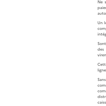
Ne s
paie
auto
Un l
comp
inté
Sont
des 
vire
Cett
ligne
Sans
comm
comm
dist
cais