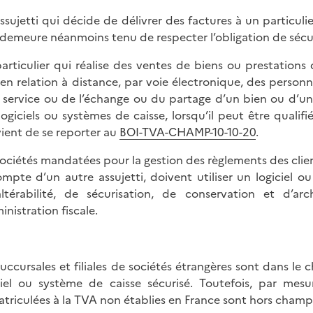
ssujetti qui décide de délivrer des factures à un particulie
 demeure néanmoins tenu de respecter l’obligation de sécuri
articulier qui réalise des ventes de biens ou prestation
en relation à distance, par voie électronique, des personn
 service ou de l’échange ou du partage d’un bien ou d’un s
logiciels ou systèmes de caisse, lorsqu’il peut être qualifié 
ient de se reporter au
BOI-TVA-CHAMP-10-10-20
.
sociétés mandatées pour la gestion des règlements des client
ompte d’un autre assujetti, doivent utiliser un logiciel
altérabilité, de sécurisation, de conservation et d
inistration fiscale.
succursales et filiales de sociétés étrangères sont dans le
ciel ou système de caisse sécurisé. Toutefois, par mes
triculées à la TVA non établies en France sont hors champ 