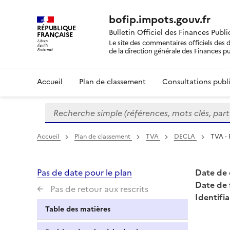
bofip.impots.gouv.fr
RÉPUBLIQUE
Bulletin Officiel des Finances Publ
FRANÇAISE
Le site des commentaires officiels des d
de la direction générale des Finances p
Accueil
Plan de classement
Consultations publi
Recherche simple (références, mots clés, partie 
Formulaire
de
recherche
Accueil
Plan de classement
TVA
DECLA
TVA - 
Pas de date pour le plan
Date de 
Date de 
Pas de retour aux rescrits
Identifia
Table des matières