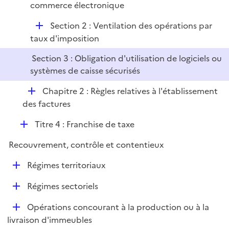
e
commerce électronique
r
D
Section 2 : Ventilation des opérations par
é
taux d'imposition
p
Section 3 : Obligation d'utilisation de logiciels ou
l
systèmes de caisse sécurisés
i
e
D
Chapitre 2 : Règles relatives à l'établissement
r
é
des factures
p
D
Titre 4 : Franchise de taxe
l
é
i
Recouvrement, contrôle et contentieux
p
e
l
r
D
Régimes territoriaux
i
é
e
D
Régimes sectoriels
p
r
é
l
D
Opérations concourant à la production ou à la
p
i
é
livraison d'immeubles
l
e