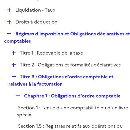
i
é
l
e
D
Liquidation - Taux
p
i
r
é
l
e
D
Droits à déduction
p
i
r
é
l
e
R
Régimes d'imposition et Obligations déclaratives e
p
i
r
e
comptables
l
e
p
i
r
D
Titre 1 : Redevable de la taxe
l
e
é
i
r
D
Titre 2 : Obligations et formalités déclaratives
p
e
é
l
r
R
Titre 3 : Obligations d'ordre comptable et
p
i
e
relatives à la facturation
l
e
p
i
r
R
Chapitre 1 : Obligations d'ordre comptable
l
e
e
i
r
Section 1 : Tenue d'une comptabilité ou d'un livre
p
e
spécial
l
r
i
Section 1.5 : Registres relatifs aux opérations du