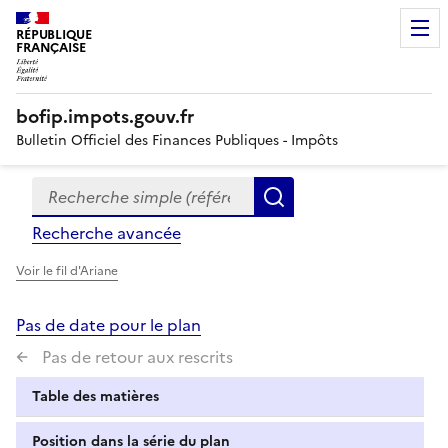
RÉPUBLIQUE
FRANÇAISE
bofip.impots.gouv.fr
Bulletin Officiel des Finances Publiques - Impôts
Recherche simple (références, mots clés, partie du titre
Formulaire
Rechercher
de
Recherche avancée
recherche
Voir le fil d'Ariane
Pas de date pour le plan
Pas de retour aux rescrits
Table des matières
Position dans la série du plan