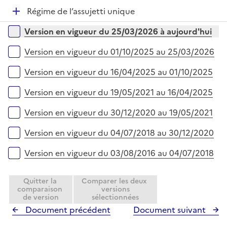
p
i
r
D
Régime de l’assujetti unique
l
e
é
i
r
Versions sur la période
Version en vigueur du 25/03/2026 à aujourd'hui
p
e
l
r
Version en vigueur du 01/10/2025 au 25/03/2026
i
e
Version en vigueur du 16/04/2025 au 01/10/2025
r
Version en vigueur du 19/05/2021 au 16/04/2025
Version en vigueur du 30/12/2020 au 19/05/2021
Version en vigueur du 04/07/2018 au 30/12/2020
Version en vigueur du 03/08/2016 au 04/07/2018
Quitter la
Comparer les deux
comparaison
versions
de version
sélectionnées
Document précédent
Document suivant