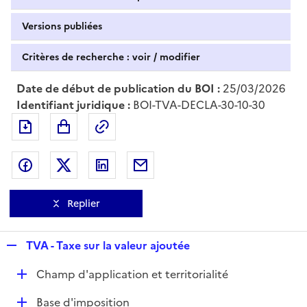
Versions publiées
Critères de recherche : voir / modifier
Date de début de publication du BOI :
25/03/2026
Identifiant juridique :
BOI-TVA-DECLA-30-10-30
Exporter le document au format pdf
Permalien : adresse web de ce doc
Partager sur Facebook
Partager sur Twitter
Partager sur LinkedIn
Partager par messagerie
Replier
R
TVA - Taxe sur la valeur ajoutée
e
D
Champ d'application et territorialité
p
é
l
D
Base d'imposition
p