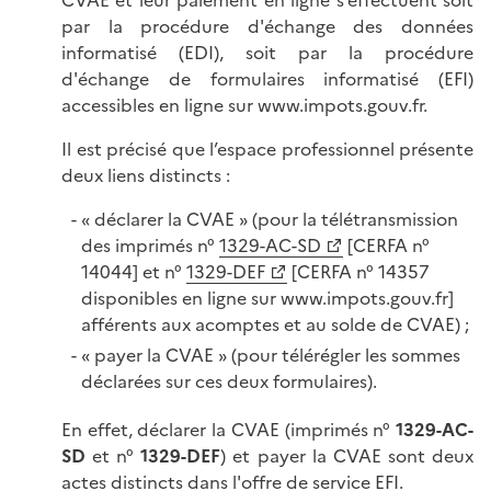
CVAE et leur paiement en ligne s’effectuent soit
par la procédure d'échange des données
informatisé (EDI), soit par la procédure
d'échange de formulaires informatisé (EFI)
accessibles en ligne sur www.impots.gouv.fr.
Il est précisé que l’espace professionnel présente
deux liens distincts :
« déclarer la CVAE » (pour la télétransmission
des imprimés n°
1329-AC-SD
[CERFA n°
14044] et n°
1329-DEF
[CERFA n° 14357
disponibles en ligne sur www.impots.gouv.fr]
afférents aux acomptes et au solde de CVAE) ;
« payer la CVAE » (pour télérégler les sommes
déclarées sur ces deux formulaires).
En effet, déclarer la CVAE (imprimés n°
1329-AC-
SD
et n°
1329-DEF
) et payer la CVAE sont deux
actes distincts dans l'offre de service EFI.