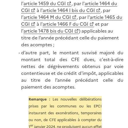
l'
article 1459 du CGI
, par l'
article 1464 du
CGI
à l'
article 1464 I bis du CGI
, par
l'
article 1464 M du CGI
, par l'
article 1465 du
CGI
à l'
article 1466 F du CGI
et par
l'
article 1478 bis du CGI
) applicables au
titre de l’année précédant celle du paiement
des acomptes ;
d’autre part, le montant susvisé majoré du
montant total des CFE dues, c'est-à-dire
nettes de dégrèvements obtenus par voie
contentieuse et de crédit d'impôt, applicables
au titre de l’année précédant celle du
paiement des acomptes.
Remarque :
Les nouvelles délibérations
prises par les communes ou les EPCI
instaurant des exonérations, temporaires
ou non, de CFE applicables à compter du
er
1
janvier 2024, ne produisent aucun effet