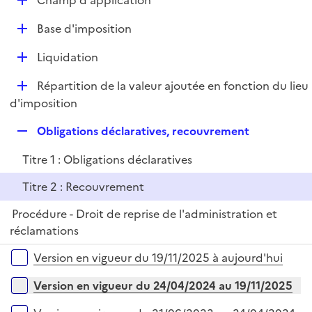
Champ d'application
l
é
i
D
Base d'imposition
p
e
é
l
r
D
Liquidation
p
i
é
l
e
D
Répartition de la valeur ajoutée en fonction du lieu
p
i
r
é
d'imposition
l
e
p
i
r
R
Obligations déclaratives, recouvrement
l
e
e
i
r
Titre 1 : Obligations déclaratives
p
e
l
r
Titre 2 : Recouvrement
i
Procédure - Droit de reprise de l'administration et
e
réclamations
r
Versions sur la période
Version en vigueur du 19/11/2025 à aujourd'hui
Version en vigueur du 24/04/2024 au 19/11/2025