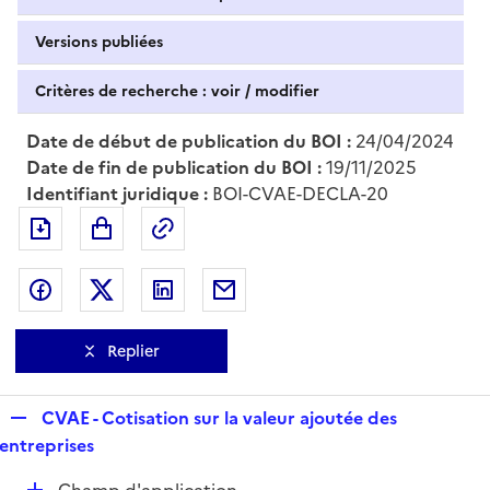
Versions publiées
Critères de recherche : voir / modifier
Date de début de publication du BOI :
24/04/2024
Date de fin de publication du BOI :
19/11/2025
Identifiant juridique :
BOI-CVAE-DECLA-20
Exporter le document au format pdf
Permalien : adresse web de ce doc
Partager sur Facebook
Partager sur Twitter
Partager sur LinkedIn
Partager par messagerie
Replier
R
CVAE - Cotisation sur la valeur ajoutée des
e
entreprises
p
D