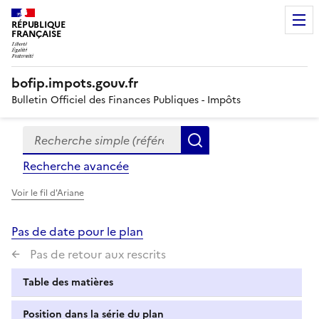
RÉPUBLIQUE
FRANÇAISE
bofip.impots.gouv.fr
Bulletin Officiel des Finances Publiques - Impôts
Recherche simple (références, mots clés, partie du titre
Formulaire
Rechercher
de
Recherche avancée
recherche
Voir le fil d'Ariane
Pas de date pour le plan
Pas de retour aux rescrits
Table des matières
Position dans la série du plan