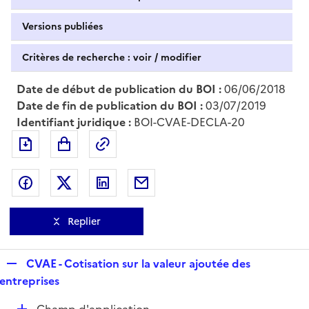
Versions publiées
Critères de recherche : voir / modifier
Date de début de publication du BOI :
06/06/2018
Date de fin de publication du BOI :
03/07/2019
Identifiant juridique :
BOI-CVAE-DECLA-20
Exporter le document au format pdf
Permalien : adresse web de ce doc
Partager sur Facebook
Partager sur Twitter
Partager sur LinkedIn
Partager par messagerie
Replier
R
CVAE - Cotisation sur la valeur ajoutée des
e
entreprises
p
D