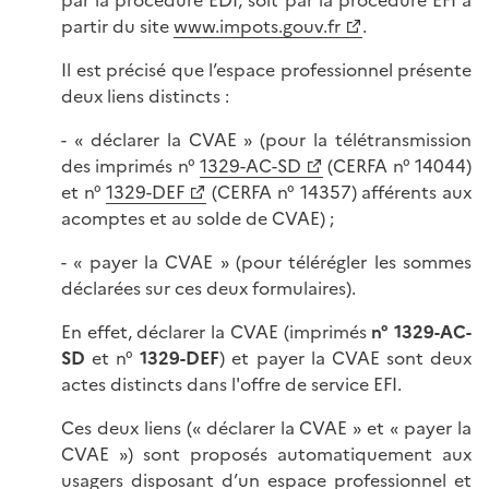
par la procédure EDI, soit par la procédure EFI à
partir du site
www.impots.gouv.fr
.
Il est précisé que l’espace professionnel présente
deux liens distincts :
- « déclarer la CVAE » (pour la télétransmission
des imprimés n°
1329-AC-SD
(CERFA n° 14044)
et n°
1329-DEF
(CERFA n° 14357) afférents aux
acomptes et au solde de CVAE) ;
- « payer la CVAE » (pour télérégler les sommes
déclarées sur ces deux formulaires).
En effet, déclarer la CVAE (imprimés
n° 1329-AC-
SD
et n°
1329-DEF
) et payer la CVAE sont deux
actes distincts dans l'offre de service EFI.
Ces deux liens (« déclarer la CVAE » et « payer la
CVAE ») sont proposés automatiquement aux
usagers disposant d’un espace professionnel et