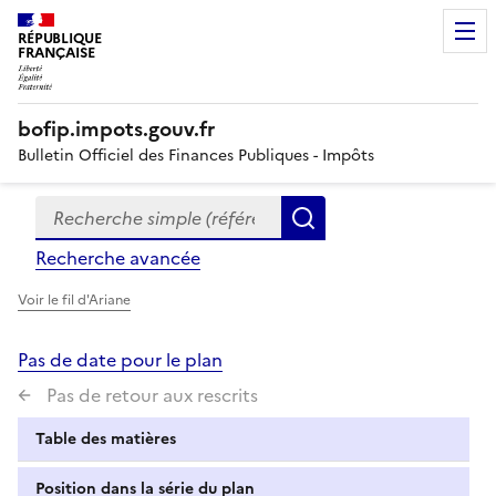
RÉPUBLIQUE
FRANÇAISE
bofip.impots.gouv.fr
Bulletin Officiel des Finances Publiques - Impôts
Recherche simple (références, mots clés, partie du titre
Formulaire
Rechercher
de
Recherche avancée
recherche
Voir le fil d'Ariane
Pas de date pour le plan
Pas de retour aux rescrits
Table des matières
Position dans la série du plan