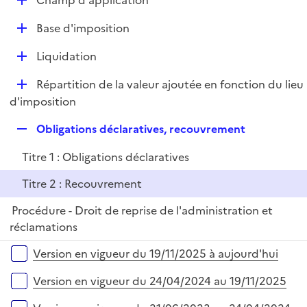
Champ d'application
l
é
i
D
Base d'imposition
p
e
é
l
r
D
Liquidation
p
i
é
l
e
D
Répartition de la valeur ajoutée en fonction du lieu
p
i
r
é
d'imposition
l
e
p
i
r
R
Obligations déclaratives, recouvrement
l
e
e
i
r
Titre 1 : Obligations déclaratives
p
e
l
r
Titre 2 : Recouvrement
i
Procédure - Droit de reprise de l'administration et
e
réclamations
r
Versions sur la période
Version en vigueur du 19/11/2025 à aujourd'hui
Version en vigueur du 24/04/2024 au 19/11/2025