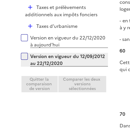
p
cons
D
Taxes et prélèvements
l
loge
é
additionnels aux impôts fonciers
i
- en
p
e
D
Taxes d’urbanisme
à y 
l
r
é
i
Versions sur la période
Version en vigueur du 22/12/2020
- sa
p
e
à aujourd'hui
l
r
60
i
Version en vigueur du 12/09/2012
e
Cett
au 22/12/2020
r
qui 
Quitter la
Comparer les deux
comparaison
versions
de version
sélectionnées
70
Dans