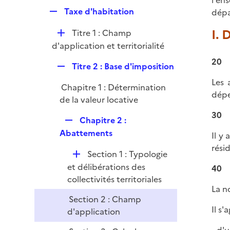
l'en
p
e
R
Taxe d'habitation
dépa
l
r
e
i
I. 
D
Titre 1 : Champ
p
e
é
d'application et territorialité
l
r
p
i
20
R
Titre 2 : Base d'imposition
l
e
e
i
Les 
r
Chapitre 1 : Détermination
p
e
dép
de la valeur locative
l
r
i
30
R
Chapitre 2 :
e
e
Abattements
Il y
r
p
rési
D
Section 1 : Typologie
l
é
et délibérations des
40
i
p
collectivités territoriales
e
La n
l
r
Section 2 : Champ
i
Il s'
d'application
e
r