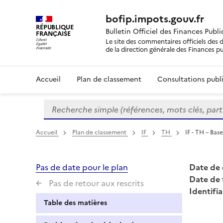
bofip.impots.gouv.fr
RÉPUBLIQUE
Bulletin Officiel des Finances Publ
FRANÇAISE
Le site des commentaires officiels des d
de la direction générale des Finances p
Accueil
Plan de classement
Consultations publi
Recherche simple (références, mots clés, partie 
Formulaire
de
recherche
Accueil
Plan de classement
IF
TH
IF - TH – Bas
Pas de date pour le plan
Date de 
Date de 
Pas de retour aux rescrits
Identifia
Table des matières