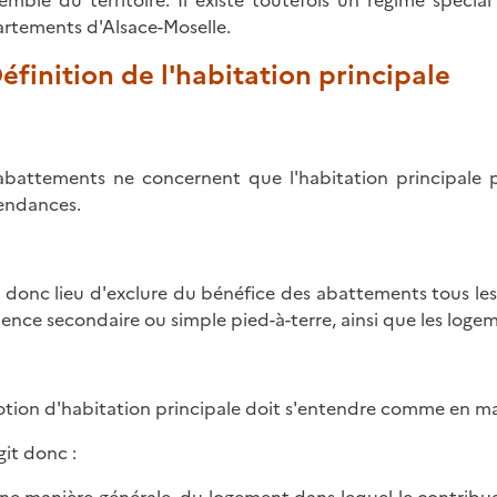
semble du territoire. Il existe toutefois un régime spéci
rtements d'Alsace-Moselle.
Définition de l'habitation principale
abattements ne concernent que l'habitation principale 
endances.
 a donc lieu d'exclure du bénéfice des abattements tous le
dence secondaire ou simple pied-à-terre, ainsi que les loge
otion d'habitation principale doit s'entendre comme en mat
agit donc :