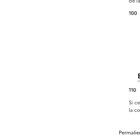
de l
100
110
Si c
la c
Permalie