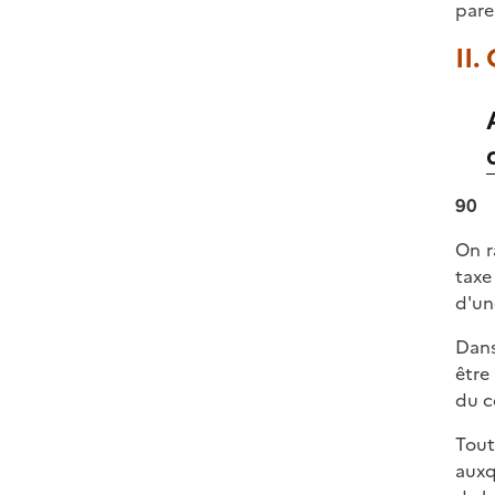
pare
II.
90
On r
taxe
d'une
Dans
être
du c
Tout
auxq