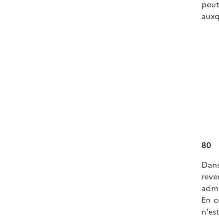
peut
auxq
80
Dans
reve
admi
En c
n'es