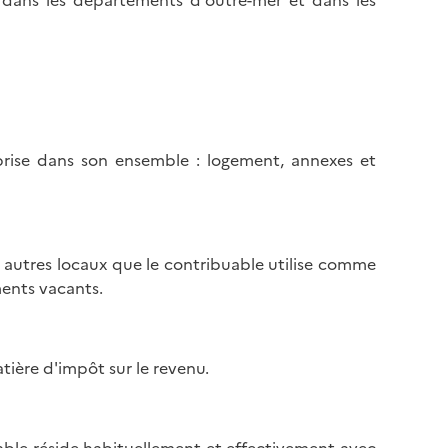
al dans les départements d'outre-mer et dans les
prise dans son ensemble : logement, annexes et
s autres locaux que le contribuable utilise comme
ments vacants.
ière d'impôt sur le revenu.