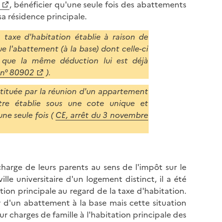
n
, bénéficier qu'une seule fois des abattements
c
t
sa résidence principale.
e
e
n
 taxe d'habitation établie à raison de
r
d
 l'abattement (à la base) dont celle-ci
e
r
s que la même déduction lui est déjà
n
e
, n° 80902
).
h
e
a
stituée par la réunion d'un appartement
n
u
être établie sous une cote unique et
b
t
ne seule fois (
CE, arrêt du 3 novembre
a
d
s
e
d
l
e
a
l
charge de leurs parents au sens de l'impôt sur le
p
a
le universitaire d'un logement distinct, il a été
a
p
ion principale au regard de la taxe d'habitation.
g
a
d'un abattement à la base mais cette situation
e
g
r charges de famille à l'habitation principale des