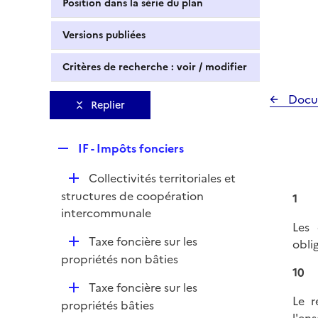
Position dans la série du plan
Versions publiées
Critères de recherche : voir / modifier
Docu
Replier
R
IF - Impôts fonciers
e
D
Collectivités territoriales et
p
é
structures de coopération
l
1
p
intercommunale
i
Les 
l
e
D
Taxe foncière sur les
oblig
i
r
é
propriétés non bâties
e
10
p
r
D
Taxe foncière sur les
l
Le r
é
propriétés bâties
i