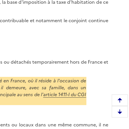
la base d'imposition à la taxe d'habitation de ce
du contribuable et notamment le conjoint continue
tés ou détachés temporairement hors de France et
 en France, où il réside à l'occasion de
 il demeure, avec sa famille, dans un
cipale au sens de l'
article 1411-I du CGI
R
e
D
m
e
o
gements ou locaux dans une même commune, il ne
s