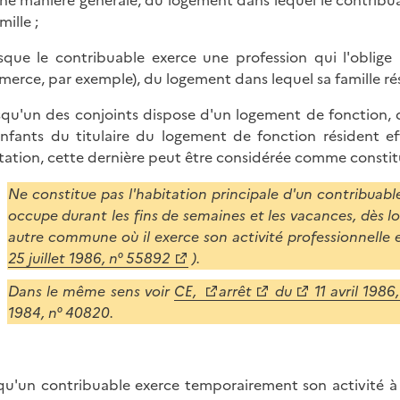
une manière générale, du logement dans lequel le contribu
mille ;
rsque le contribuable exerce une profession qui l'oblig
erce, par exemple), du logement dans lequel sa famille r
rsqu'un des conjoints dispose d'un logement de fonction, d
enfants du titulaire du logement de fonction résident
tation, cette dernière peut être considérée comme constitu
Ne constitue pas l'habitation principale d'un contribuab
occupe durant les fins de semaines et les vacances, dès l
autre commune où il exerce son activité professionnelle et 
25 juillet 1986, n° 55892
).
Dans le même sens voir
CE,
arrêt
du
11 avril 1986
1984, n° 40820.
qu'un contribuable exerce temporairement son activité à