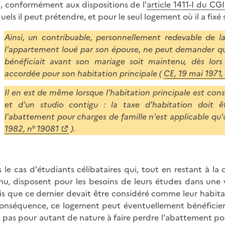
, conformément aux dispositions de l'
article 1411-I du CGI
uels il peut prétendre, et pour le seul logement où il a fixé 
Ainsi, un contribuable, personnellement redevable de la
l'appartement loué par son épouse, ne peut demander que
bénéficiait avant son mariage soit maintenu, dès lor
accordée pour son habitation principale (
CE, 19 mai 1971
Il en est de même lorsque l'habitation principale est con
et d'un studio contigu : la taxe d'habitation doit 
l'abattement pour charges de famille n'est applicable qu'u
1982, n° 19081
).
 le cas d'étudiants célibataires qui, tout en restant à la 
nu, disposent pour les besoins de leurs études dans une vil
s que ce dernier devait être considéré comme leur habitat
onséquence, ce logement peut éventuellement bénéficier 
t pas pour autant de nature à faire perdre l'abattement pou