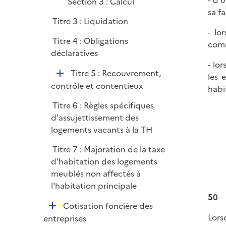
- d'
Section 3 : Calcul
sa fa
Titre 3 : Liquidation
- lo
Titre 4 : Obligations
comm
déclaratives
- lo
D
Titre 5 : Recouvrement,
les 
é
contrôle et contentieux
habi
p
Titre 6 : Règles spécifiques
l
d'assujettissement des
i
logements vacants à la TH
e
r
Titre 7 : Majoration de la taxe
d'habitation des logements
meublés non affectés à
l'habitation principale
50
D
Cotisation foncière des
é
Lors
entreprises